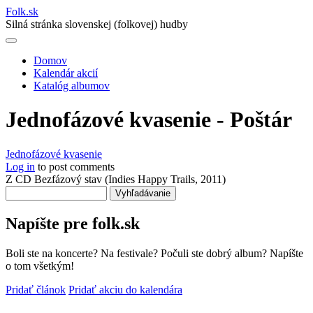
Folk
.
sk
Silná stránka slovenskej (folkovej) hudby
Domov
Kalendár akcií
Main
Katalóg albumov
navigation
Jednofázové kvasenie - Poštár
Jednofázové kvasenie
Log in
to post comments
Z CD Bezfázový stav (Indies Happy Trails, 2011)
Vyhľadávanie
Napíšte pre folk.sk
Boli ste na koncerte? Na festivale? Počuli ste dobrý album? Napíšte
o tom všetkým!
Pridať článok
Pridať akciu do kalendára