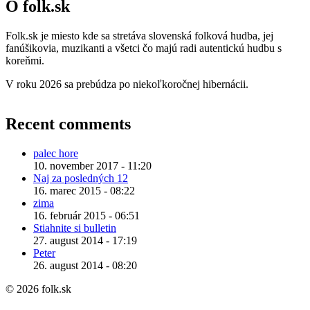
O folk.sk
Folk.sk je miesto kde sa stretáva slovenská folková hudba, jej
fanúšikovia, muzikanti a všetci čo majú radi autentickú hudbu s
koreňmi.
V roku 2026 sa prebúdza po niekoľkoročnej hibernácii.
Recent comments
palec hore
10. november 2017 - 11:20
Naj za posledných 12
16. marec 2015 - 08:22
zima
16. február 2015 - 06:51
Stiahnite si bulletin
27. august 2014 - 17:19
Peter
26. august 2014 - 08:20
© 2026 folk.sk