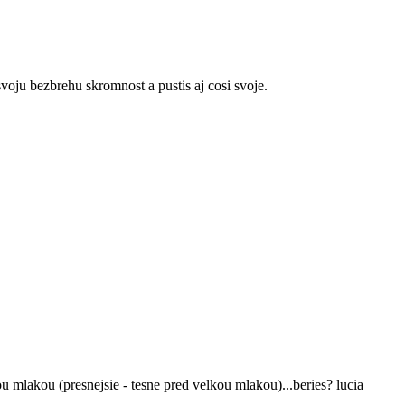
voju bezbrehu skromnost a pustis aj cosi svoje.
kou mlakou (presnejsie - tesne pred velkou mlakou)...beries? lucia