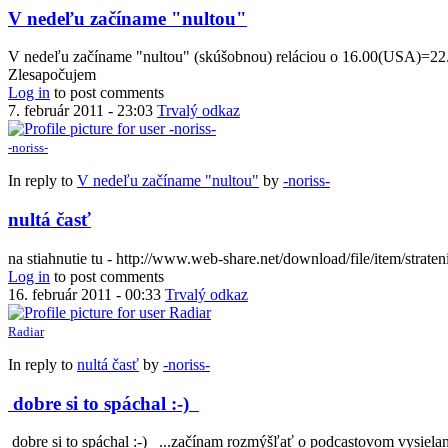
V nedeľu začíname "nultou"
V nedeľu začíname "nultou" (skúšobnou) reláciou o 16.00(USA)=22.
Zlesapočujem
Log in
to post comments
7. február 2011 - 23:03
Trvalý odkaz
-noriss-
In reply to
V nedeľu začíname "nultou"
by
-noriss-
nultá časť
na stiahnutie tu - http://www.web-share.net/download/file/item/strate
Log in
to post comments
16. február 2011 - 00:33
Trvalý odkaz
Radiar
In reply to
nultá časť
by
-noriss-
dobre si to spáchal :-)
dobre si to spáchal :-) ...začínam rozmýšľať o podcastovom vysielani