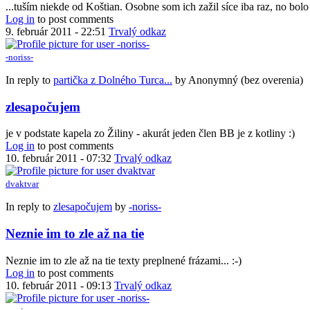
...tuším niekde od Koštian. Osobne som ich zažil síce iba raz, no bolo
Log in
to post comments
9. február 2011 - 22:51
Trvalý odkaz
-noriss-
In reply to
partička z Dolného Turca...
by
Anonymný (bez overenia)
zlesapočujem
je v podstate kapela zo Žiliny - akurát jeden člen BB je z kotliny :)
Log in
to post comments
10. február 2011 - 07:32
Trvalý odkaz
dvaktvar
In reply to
zlesapočujem
by
-noriss-
Neznie im to zle až na tie
Neznie im to zle až na tie texty preplnené frázami... :-)
Log in
to post comments
10. február 2011 - 09:13
Trvalý odkaz