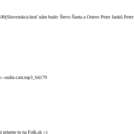
00(Slovensko)-hrať nám bude: Števo Šanta a Ostrov Peter Janků Pete
ni---nulta-cast.mp3_64179
 priamo tu na Folk.sk :-)