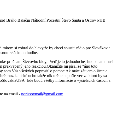
mid Braňo Balačin Náhodní Pocestní Števo Šanta a Ostrov PHB
 rokom si zobral do hlavy,že by chcel spustiť rádio pre Slovákov a
snou reláciou o hudbe.
ránke pri čítaní Števovho blogu.Veď je to jednoduché- hudba tam musí
som prekvapený jeho reakciou.Okamžite mi písal,že "áno toto
l by som Vás všetkých poprosiť o pomoc.Ak máte záujem o šírenie
bré muzikantské ucho takže nik určite nepošle vec za ktorú by sa
dioSlovakiaUSA- kde budú všetky informácie o vysielacích časoch a
e na email -
norissovmail@gmail.com