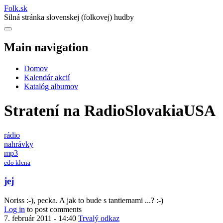
Folk
.
sk
Silná stránka slovenskej (folkovej) hudby
Main navigation
Domov
Kalendár akcií
Katalóg albumov
Stratení na RadioSlovakiaUSA
rádio
nahrávky
mp3
edo klena
jej
Noriss :-), pecka. A jak to bude s tantiemami ...? :-)
Log in
to post comments
7. február 2011 - 14:40
Trvalý odkaz