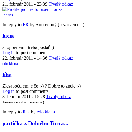
21. február 2011 - 23:39
Trvalý odkaz
-noriss-
In reply to
FR
by
Anonymný (bez overenia)
lucia
ahoj beriem - treba poslať :)
Log in
to post comments
22. február 2011 - 14:36
Trvalý odkaz
edo klena
fíha
Zlesapočujem je čo :-) ? Dobre to zneje :-)
Log in
to post comments
8. február 2011 - 16:28
Trvalý odkaz
Anonymný (bez overenia)
In reply to
fíha
by
edo klena
partička z Dolného Turca...