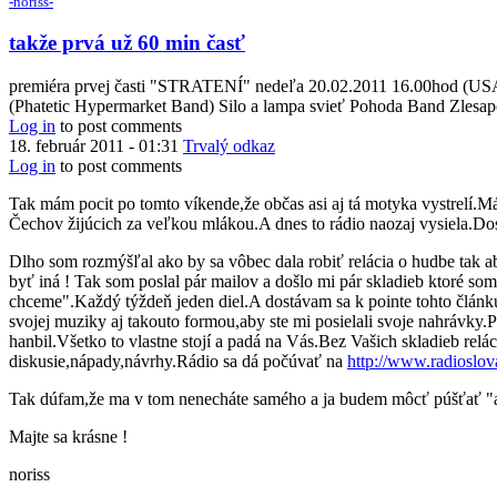
-noriss-
takže prvá už 60 min časť
premiéra prvej časti "STRATENÍ" nedeľa 20.02.2011 16.00hod (USA)
(Phatetic Hypermarket Band) Silo a lampa svieť Pohoda Band Zlesapoč
Log in
to post comments
18. február 2011 - 01:31
Trvalý odkaz
Log in
to post comments
Tak mám pocit po tomto víkende,že občas asi aj tá motyka vystrelí.Má
Čechov žijúcich za veľkou mlákou.A dnes to rádio naozaj vysiela.D
Dlho som rozmýšľal ako by sa vôbec dala robiť relácia o hudbe tak ab
byť iná ! Tak som poslal pár mailov a došlo mi pár skladieb ktoré so
chceme".Každý týždeň jeden diel.A dostávam sa k pointe tohto článku
svojej muziky aj takouto formou,aby ste mi posielali svoje nahrávky
hanbil.Všetko to vlastne stojí a padá na Vás.Bez Vašich skladieb re
diskusie,nápady,návrhy.Rádio sa dá počúvať na
http://www.radioslov
Tak dúfam,že ma v tom nenecháte samého a ja budem môcť púšťať "a
Majte sa krásne !
noriss