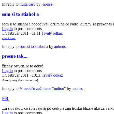
In reply to
nultá časť
by
-noriss-
som si to stiahol a
som si to stiahol a popocuval, drzim palce Noro. dufam, ze prekonas s
Log in
to post comments
17. február 2011 - 11:11
Trvalý odkaz
edo klena
In reply to
som si to stiahol a
by
animus
presne tak...
žiadny ostych, je to dobré
Log in
to post comments
17. február 2011 - 13:11
Trvalý odkaz
Anonymný (bez overenia)
In reply to
V nedeľu začíname "nultou"
by
-noriss-
FR
...a slovakov, co spievaju aj po cesky a ziju trosku blizsie ako za vel
Log in
to post comments