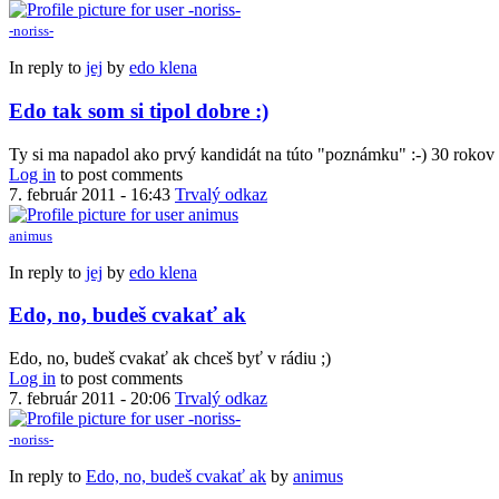
-noriss-
In reply to
jej
by
edo klena
Edo tak som si tipol dobre :)
Ty si ma napadol ako prvý kandidát na túto "poznámku" :-) 30 rokov h
Log in
to post comments
7. február 2011 - 16:43
Trvalý odkaz
animus
In reply to
jej
by
edo klena
Edo, no, budeš cvakať ak
Edo, no, budeš cvakať ak chceš byť v rádiu ;)
Log in
to post comments
7. február 2011 - 20:06
Trvalý odkaz
-noriss-
In reply to
Edo, no, budeš cvakať ak
by
animus