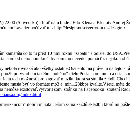
 22.00 (Slovensko) - hrať nám bude : Edo Klena a Klenoty Andrej Š
ujem Lavalier počúvať tu - http://desigtrax.serverroom.us/desigtrax
m kamaráta čo to tu pred 10-timi rokmi "zabalil" a odišiel do USA.Pred
ostal som od neho ponuku či by som mu nevedel pomôcť s nejakou obča
y nebola rovnaká ako všetky ostatné.Osvietilo ma práve tu na tejto st
m použil pri vyrobení takého "nultého" dielu.Poslal som mu to a ostal 
.Je tu teda možnosť propagovať muziku ktorá sa stratila z rádií.Chce
.Piesne musia byť vo formáte
mp3 a min.128kbps
kvalite.Všetci máte do
lácia nemôže existovať.Vytvoril som stránku na Facebooku -stratení Ra
akiausa.org/index.html
merikáncom" dobrú muziku.Teším sa na každú skladbu ktorú mi pošlet