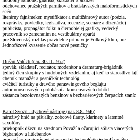
hudobný samouk, gitarista, skladateľ a aranžér
odchovanec pražských parníkov a bratislavských maloformistických
scén
literárny fajnšmeker, mystifikátor a multižánrový autor (poézia,
rozprávky, poviedky, legislatíva, recenzie, scenáre a dizertácie)
publicista, propagátor folku a čiernobielej grafiky, vedecký
pracovník so zameraním na vestibulárny aparát
pre Slovenský rozhlas pravidelne pripravuje Folkový klub, pre
Jednofázové kvasenie občas nové pesničky
Dušan Valúch (nar. 30.11.1952)
spevák, skladateľ, recitátor, moderátor a dramaturg-brigádnik
jediný člen skupiny s hudobných vzdelaním, aj keď to starostlivo tají
chemik-manažér a pesničkár-technológ
cvičiteľ turistiky a dravého paraswingového beglajtu
autor nonsensových polobásní a konsensových dohôd
zástanca bezolovnatých benzínov a bezbariérových čerpacích staníc
Karol Svozil - dychové nástroje (nar. 8.8.1946)
náruživý hráč na píšťalky, zobcové flauty, klarinety a latentné
saxofóny
priekopník džezu na strednom Považí a očarujúci sólista viacerých
bigbandov a littlebandov
propagátor progresívnej pivovarskej technológie jednofázového