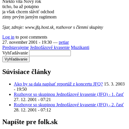
Niekto víta Nový rok
ticho, ba až potajmo
ja však chcem sláviť odchod
zimy prvým jarným ragtimom
5jar, zdroje: www.jfq.host.sk, rozhovor s členmi skupiny
Log in
to post comments
27. november 2001 - 19:30
—
petiar
Predstavujeme
Jednofázové kvasenie
Muzikanti
Vyhľadávanie
Súvisiace články
Ako by sa dala napísať reportáž z koncertu JFQ?
15. 3. 2003
- 19:50
Rozhovor so skupinou Jednofázové kvasenie (JFQ) - 1. časť
27. 12. 2001 - 07:21
Rozhovor so skupinou Jednofázové kvasenie (JFQ) - 2. časť
28. 12. 2001 - 07:12
Napíšte pre folk.sk