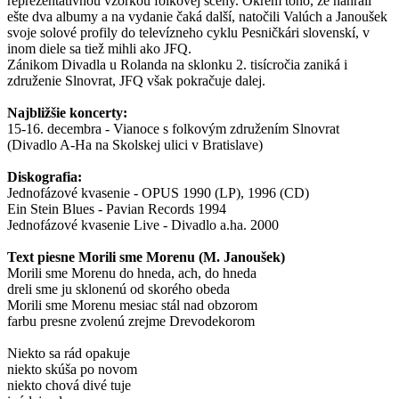
reprezentatívnou vzorkou folkovej scény. Okrem toho, že nahrali
ešte dva albumy a na vydanie čaká další, natočili Valúch a Janoušek
svoje solové profily do televízneho cyklu Pesničkári slovenskí, v
inom diele sa tiež mihli ako JFQ.
Zánikom Divadla u Rolanda na sklonku 2. tisícročia zaniká i
združenie Slnovrat, JFQ však pokračuje dalej.
Najbližšie koncerty:
15-16. decembra - Vianoce s folkovým združením Slnovrat
(Divadlo A-Ha na Skolskej ulici v Bratislave)
Diskografia:
Jednofázové kvasenie - OPUS 1990 (LP), 1996 (CD)
Ein Stein Blues - Pavian Records 1994
Jednofázové kvasenie Live - Divadlo a.ha. 2000
Text piesne Morili sme Morenu (M. Janoušek)
Morili sme Morenu do hneda, ach, do hneda
dreli sme ju sklonenú od skorého obeda
Morili sme Morenu mesiac stál nad obzorom
farbu presne zvolenú zrejme Drevodekorom
Niekto sa rád opakuje
niekto skúša po novom
niekto chová divé tuje