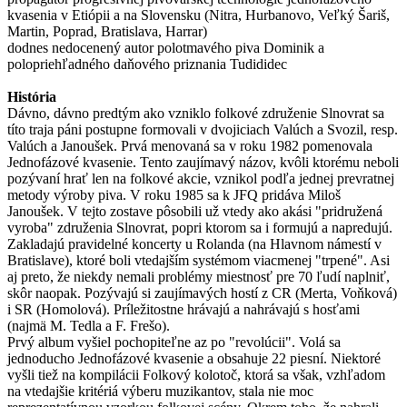
kvasenia v Etiópii a na Slovensku (Nitra, Hurbanovo, Veľký Šariš,
Martin, Poprad, Bratislava, Harrar)
dodnes nedocenený autor polotmavého piva Dominik a
polopriehľadného daňového priznania Tudididec
História
Dávno, dávno predtým ako vzniklo folkové združenie Slnovrat sa
títo traja páni postupne formovali v dvojiciach Valúch a Svozil, resp.
Valúch a Janoušek. Prvá menovaná sa v roku 1982 pomenovala
Jednofázové kvasenie. Tento zaujímavý názov, kvôli ktorému neboli
pozývaní hrať len na folkové akcie, vznikol podľa jednej prevratnej
metody výroby piva. V roku 1985 sa k JFQ pridáva Miloš
Janoušek. V tejto zostave pôsobili už vtedy ako akási "pridružená
vyroba" združenia Slnovrat, popri ktorom sa i formujú a napredujú.
Zakladajú pravidelné koncerty u Rolanda (na Hlavnom námestí v
Bratislave), ktoré boli vtedajším systémom viacmenej "trpené". Asi
aj preto, že niekdy nemali problémy miestnosť pre 70 ľudí naplniť,
skôr naopak. Pozývajú si zaujímavých hostí z CR (Merta, Voňková)
i SR (Homolová). Príležitostne hrávajú a nahrávajú s hosťami
(najmä M. Tedla a F. Frešo).
Prvý album vyšiel pochopiteľne az po "revolúcii". Volá sa
jednoducho Jednofázové kvasenie a obsahuje 22 piesní. Niektoré
vyšli tiež na kompilácii Folkový kolotoč, ktorá sa však, vzhľadom
na vtedajšie kritériá výberu muzikantov, stala nie moc