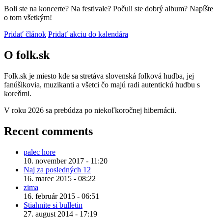
Boli ste na koncerte? Na festivale? Počuli ste dobrý album? Napíšte
o tom všetkým!
Pridať článok
Pridať akciu do kalendára
O folk.sk
Folk.sk je miesto kde sa stretáva slovenská folková hudba, jej
fanúšikovia, muzikanti a všetci čo majú radi autentickú hudbu s
koreňmi.
V roku 2026 sa prebúdza po niekoľkoročnej hibernácii.
Recent comments
palec hore
10. november 2017 - 11:20
Naj za posledných 12
16. marec 2015 - 08:22
zima
16. február 2015 - 06:51
Stiahnite si bulletin
27. august 2014 - 17:19