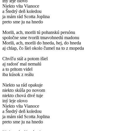
iný leje olovo
Niekto víta Vianoce
a Štedrý deň koledou
ja mám rád Scotta Joplina
preto sme ju na hnedo
Morili, ach, morili tú pohanskú persónu
spoločne sme tvorili tmavohnedú madonu
Morili, ach, morili do hneda, hej, do hneda
aj chlap, čo šiel okolo čumel na to z mopeda
Chvíľu stál a potom išiel
aj radosť mal nemalú
a to pritom videl
iba kúsok z reálu
Niekto sa rád opakuje
niekto skúša po novom
niekto chová divé tuje
iný leje olovo
Niekto víta Vianoce
a Štedrý deň koledou
ja mám rád Scotta Joplina
preto sme ju na hnedo