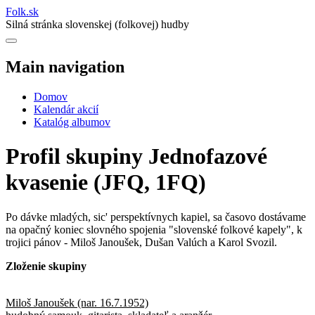
Folk
.
sk
Silná stránka slovenskej (folkovej) hudby
Main navigation
Domov
Kalendár akcií
Katalóg albumov
Profil skupiny Jednofazové
kvasenie (JFQ, 1FQ)
Po dávke mladých, sic' perspektívnych kapiel, sa časovo dostávame
na opačný koniec slovného spojenia "slovenské folkové kapely", k
trojici pánov - Miloš Janoušek, Dušan Valúch a Karol Svozil.
Zloženie skupiny
Miloš Janoušek (nar. 16.7.1952)