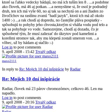
ktoré sa ľahko vedecky bádajú, no má ich tuším len 8 . ...a podobne
ako človek, má 46 aj potkan. ...a nemyslime si, že osol je podradný
druh, ten ich má vyše 60, no aj tak sa nechytá on a ani žiaden zo
živočíchov na rastlinu zvanú "hadí jazyk", ktorá ich má až okolo
1400 :-) ...a rak chodí aj dopredu, no častejšie pláva pospiatky -
spôsobujú to pohyby jeho chvosta,ktorým si vháňa vodu pod telo a
tak sa pohybuje vo vode. Samozrejme, chodí aj dozadu, čo je
spôsobené tým, že musí zaliezať do úkrytov pod kameňmi a
koreňmi stromov tak, aby mu klepetá zostali smerom von. ...a
vôbec, už by hádam aj stačilo :-)
Log in
to post comments
9. apríl 2008 - 15:42
Trvalý odkaz
maxo2111
In reply to
Re: Mojich 10 dní inšpirácie
by
Radiar
Re: Mojich 10 dní inšpirácie
Radiar, človek má 23 párov chromozómov, celkovo 46. Len ma
napadlo.
Log in
to post comments
9. apríl 2008 - 20:16
Trvalý odkaz
Radiar