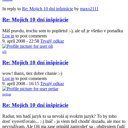
In reply to
Re: Mojich 10 dní inšpirácie
by
maxo2111
Re: Mojich 10 dní inšpirácie
Máš pravdu, trochu som to poplietol :-), ale už je všetko v poriadku
Log in
to post comments
9. apríl 2008 - 22:58
Trvalý odkaz
oli
Re: Mojich 10 dní inšpirácie
wow! thanx, tiez dobre citanie :-)
Log in
to post comments
9. apríl 2008 - 16:15
Trvalý odkaz
petiar
Re: Mojich 10 dní inšpirácie
Radiar, ten hadí jazyk to sa nevolá aj svokrin jazyk? To by toho
dosť vysvetľovalo... :-) Ináč - ja viem tiež chodiť dozadu, ale moc to
nevyužívam. Ale Oli ma zase prinútil zamyslieť sa - obdivujem ľudí