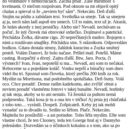
do vestibulov v nemocniciach. Začína pršať. Zase miestnosť s
kvetinami. O niečom rozprávam. Pod oknom sa mi objavil opitý
chalan a spieval si že „neviem byť sám“. Nekecám. Deň ďalší.
Stojím na pódiu a zabúdam text. Svetluška sa smeje. Tak sa smejem
aj ja, nech nám ladí aspoň ten smiech. Už to mám, text už je. Akurát,
že hrám akordy z inej pesničky. Alebo nie? Nevadí. nechávam sa
počuť, že istý človek má obrovské srdiečko. Dojímavé a patetické.
Prichádza Žofka, dávame cigu. 20 neprečítaných mailov. Bojujem s
nimi a rozdávam smajlíky. Prichádza sms. S otáznikom. Odpovedám
bodkou. Gitara dostala struny, žalúdok kuracinu a Zuzka snubný
prsteň. Volám Danovi, že bolo načase. Prišiel mail. Potešil. Máme
casting. Rozpačitý a divný. Zajtra ďalší. Btw, Jaro. Pocta, či
výsmech? Ivan, Ivan, nepotešil si ma... Nevadí, ani som to nečakal.
Rehoceme sa a pojedáme koláč. Vonku neprší a búračky som dnes
videl iba tri. Spoznal som človeka, ktorý prečíta 200 kníh za rok.
Myslím na Morrisona, mal podobného spolužiaka. Deň ôsmy. Volá
oco. Chce poradiť. Denne radím kadekomu, ako zvýšiť obrat a
neviem poradiť vlastnému fotrovi v takej banalite. Nevadí, hodinky
aj tak stoja, akoby sa to ani nestalo. Tá ženská za pultom nemá
podprsenku. Taká kosa je tu a ona len v tričku! Aj prsia jej chúďatká
z toho toto.... vyrástli. Dospeli. Zošpicateli. Keby jej tak mohli
vynadať za to divadlo tu. Sedím so šéfom. Plače. Nekecám.
Majitelia ho posúložili – a asi poriadne. Toho šéfa myslím. Ešte som
vlastne chcel, že ten Clooney, teda ten Goerge hral aj v Dannyho
jedenástke. Dozvedám sa o účinkoch kokaínu a o tom, ako sa po