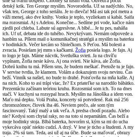
sme sa tvárili dospelo. Clooney sa tuším volá. Odvedľa počuť
detský krik. Ten George myslím. Novorodeňa. Už sa nadýchlo. No,
však ten, George z toho seriálu. Je to dievča! Má asi tak pol metra a
váži menej, ako dve knihy. Vonku je teplo, vyzliekam si kabát. Saifa
ma rozosmial. Aj s Adelou. Konečne... Sedíme pri vode, kačice nám
zjedli pol chleba. Labute sú agresívne. A blbé... Je tu pes, naháňa
ich. Uf uf, debata ide do tuhého. Nevykrývam. Nemám odpovede a
hanbím sa. Píšem mail o komunikačnej stratégii a myslím na baterku
v hodinkách. Večer kecám so Slniečkom. S Peťou. Má bolesti a
zvracia. Posielam jej mms s kačkami.
Žofia
posiela logo. Je fajn. Aj
to logo je fajn. Máme nácvik, Svetluška svieti. Ja na chvíľu
vypínam, Žofia nesie kávu. Aj ona svieti. Nie káva, ale Žofia.
Dobrú knihu tu má. Píšem sms, že budem meškať. Pretože tu je fajn.
V servise tvrdia, že klamem. Volám a dokazujem svoju nevinu. Čas
beží. Vinník sa našiel, no bude to drahé. Poisťovňa na mňa kašle. Aj
na nich. Koho to asi trápi viac, že? Ex priateľke sa narodilo bábätko.
Prezentáciu začínam teóriou kruhu. Rozosmial som ich. To na dnes
stačí. V kuchyni sa rozsypal hrach. Myslím na Jánošíka a idem von.
Maťo má depku. Volá Praha, koncerty sú potvrdené. Rak má 256
chromozómov, človek iba 46. Neviem prečo, ale som tým
fascinovaný. Taký malý a tak veľa. A predsa chodí pozadu. Alebo
nie? Kedysi som chytal raky, no na toto si nepamätám. Čas beží a
moje hodinky stoja. Blbá baterka, hovorím si, kým sa mi do ucha
vykecáva opäť niekto cudzí. A drzý. V lese je ticho a študenti. A my
traja. 2% sú tam. Teda, asi už aj na účte. Bude sa maľovať, obrazy