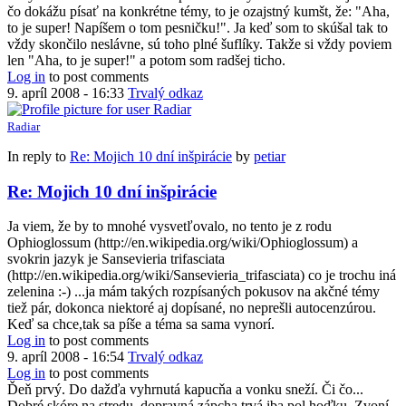
čo dokážu písať na konkrétne témy, to je ozajstný kumšt, že: "Aha,
to je super! Napíšem o tom pesničku!". Ja keď som to skúšal tak to
vždy skončilo neslávne, sú toho plné šuflíky. Takže si vždy poviem
len "Aha, to je super!" a potom som radšej ticho.
Log in
to post comments
9. apríl 2008 - 16:33
Trvalý odkaz
Radiar
In reply to
Re: Mojich 10 dní inšpirácie
by
petiar
Re: Mojich 10 dní inšpirácie
Ja viem, že by to mnohé vysvetľovalo, no tento je z rodu
Ophioglossum (http://en.wikipedia.org/wiki/Ophioglossum) a
svokrin jazyk je Sansevieria trifasciata
(http://en.wikipedia.org/wiki/Sansevieria_trifasciata) co je trochu iná
zelenina :-) ...ja mám takých rozpísaných pokusov na akčné témy
tiež pár, dokonca niektoré aj dopísané, no neprešli autocenzúrou.
Keď sa chce,tak sa píše a téma sa sama vynorí.
Log in
to post comments
9. apríl 2008 - 16:54
Trvalý odkaz
Log in
to post comments
Ďeň prvý. Do dažďa vyhrnutá kapucňa a vonku sneží. Či čo...
Dobré skóre na stredu, dopravná zápcha trvá iba pol hoďku. Zvoní