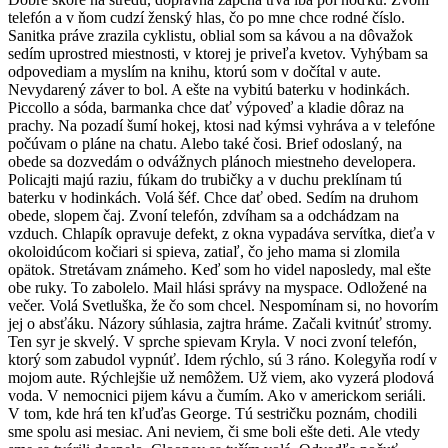
telefón a v ňom cudzí ženský hlas, čo po mne chce rodné číslo.
Sanitka práve zrazila cyklistu, oblial som sa kávou a na dôvažok
sedím uprostred miestnosti, v ktorej je priveľa kvetov. Vyhýbam sa
odpovediam a myslím na knihu, ktorú som v dočítal v aute.
Nevydarený záver to bol. A ešte na vybitú baterku v hodinkách.
Piccollo a sóda, barmanka chce dať výpoveď a kladie dôraz na
prachy. Na pozadí šumí hokej, ktosi nad kýmsi vyhráva a v telefóne
počúvam o pláne na chatu. Alebo také čosi. Brief odoslaný, na
obede sa dozvedám o odvážnych plánoch miestneho developera.
Policajti majú raziu, fúkam do trubičky a v duchu preklínam tú
baterku v hodinkách. Volá šéf. Chce dať obed. Sedím na druhom
obede, slopem čaj. Zvoní telefón, zdvíham sa a odchádzam na
vzduch. Chlapík opravuje defekt, z okna vypadáva servítka, dieťa v
okoloidúcom kočiari si spieva, zatiaľ, čo jeho mama si zlomila
opätok. Stretávam známeho. Keď som ho videl naposledy, mal ešte
obe ruky. To zabolelo. Mail hlási správy na myspace. Odložené na
večer. Volá Svetluška, že čo som chcel. Nespomínam si, no hovorím
jej o absťáku. Názory súhlasia, zajtra hráme. Začali kvitnúť stromy.
Ten syr je skvelý. V sprche spievam Kryla. V noci zvoní telefón,
ktorý som zabudol vypnúť. Idem rýchlo, sú 3 ráno. Kolegyňa rodí v
mojom aute. Rýchlejšie už nemôžem. Už viem, ako vyzerá plodová
voda. V nemocnici pijem kávu a čumím. Ako v americkom seriáli.
V tom, kde hrá ten kľuďas George. Tú sestričku poznám, chodili
sme spolu asi mesiac. Ani neviem, či sme boli ešte deti. Ale vtedy