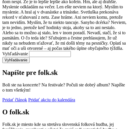
ňom nespí. Že je to lepšie lepšie ako kofeín. Hm, ale aj drahšie.
Myslenie odkladám na večer. Len ešte neviem na ktorý. Myslím to
myslenie. A hral aj v dvanástke a trinástke. Svetluška prekonáva
rekord v sťahovaní z netu. Zase hráme. Ani neviem komu, pretože
tam nevidím. Myslím, že tu niekto tancuje. Sanyho dcérka? Neviem,
je to jedno, pretože keď hodinky stoja, akoby sa to ani nestalo.
Alebo sa to možno aj stalo, len v inom poradí. Nevadí, stačí, že si to
pamätám. O čo teda ide? Sľubujem a čestne prehlasujem, že už
nikdy sa nebudem sťažovať, že mi došli témy na pesničky. Oplatí sa
mať oči a uši otvorené – aj počas takého úplne obyčajného týždňa.
Vyhľadávanie
Napíšte pre folk.sk
Boli ste na koncerte? Na festivale? Počuli ste dobrý album? Napíšte
o tom všetkým!
Pridať článok
Pridať akciu do kalendára
O folk.sk
Folk.sk je miesto kde sa stretáva slovenská folková hudba, jej