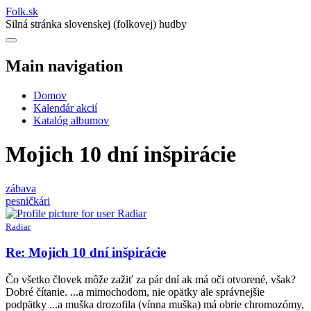
Folk
.
sk
Silná stránka slovenskej (folkovej) hudby
Main navigation
Domov
Kalendár akcií
Katalóg albumov
Mojich 10 dní inšpirácie
zábava
pesničkári
Radiar
Re: Mojich 10 dní inšpirácie
Čo všetko človek môže zažiť za pár dní ak má oči otvorené, však?
Dobré čítanie. ...a mimochodom, nie opätky ale správnejšie
podpätky ...a muška drozofila (vínna muška) má obrie chromozómy,