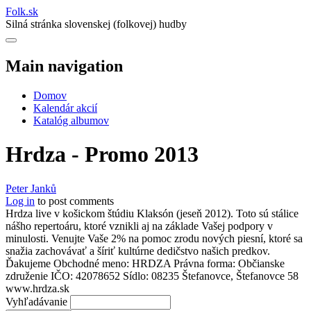
Folk
.
sk
Silná stránka slovenskej (folkovej) hudby
Main navigation
Domov
Kalendár akcií
Katalóg albumov
Hrdza - Promo 2013
Peter Janků
Log in
to post comments
Hrdza live v košickom štúdiu Klaksón (jeseň 2012). Toto sú stálice
nášho repertoáru, ktoré vznikli aj na základe Vašej podpory v
minulosti. Venujte Vaše 2% na pomoc zrodu nových piesní, ktoré sa
snažia zachovávať a šíriť kultúrne dedičstvo našich predkov.
Ďakujeme Obchodné meno: HRDZA Právna forma: Občianske
združenie IČO: 42078652 Sídlo: 08235 Štefanovce, Štefanovce 58
www.hrdza.sk
Vyhľadávanie