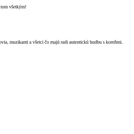
o tom všetkým!
kovia, muzikanti a všetci čo majú radi autentickú hudbu s koreňmi.