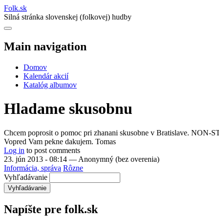
Folk
.
sk
Silná stránka slovenskej (folkovej) hudby
Main navigation
Domov
Kalendár akcií
Katalóg albumov
Hladame skusobnu
Chcem poprosit o pomoc pri zhanani skusobne v Bratislave. NON-ST
Vopred Vam pekne dakujem. Tomas
Log in
to post comments
23. jún 2013 - 08:14
—
Anonymný (bez overenia)
Informácia, správa
Rôzne
Vyhľadávanie
Napíšte pre folk.sk