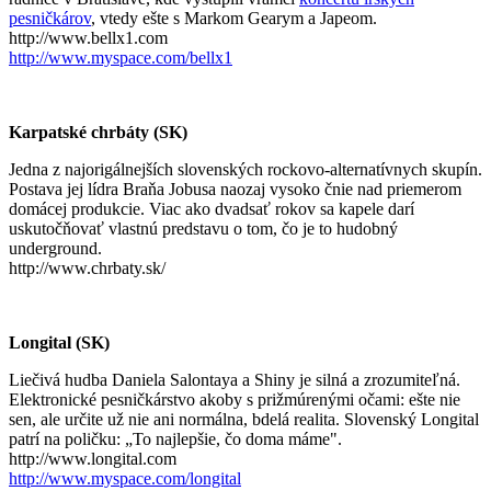
pesničkárov
, vtedy ešte s Markom Gearym a Japeom.
http://www.bellx1.com
http://www.myspace.com/bellx1
Karpatské chrbáty (SK)
Jedna z najorigálnejších slovenských rockovo-alternatívnych skupín.
Postava jej lídra Braňa Jobusa naozaj vysoko čnie nad priemerom
domácej produkcie. Viac ako dvadsať rokov sa kapele darí
uskutočňovať vlastnú predstavu o tom, čo je to hudobný
underground.
http://www.chrbaty.sk/
Longital (SK)
Liečivá hudba Daniela Salontaya a Shiny je silná a zrozumiteľná.
Elektronické pesničkárstvo akoby s prižmúrenými očami: ešte nie
sen, ale určite už nie ani normálna, bdelá realita. Slovenský Longital
patrí na poličku: „To najlepšie, čo doma máme".
http://www.longital.com
http://www.myspace.com/longital