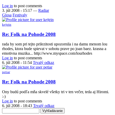
Log in
to post comments
3. júl 2008 - 15:17
—
Radiar
Glosa
Festivaly
kejtrin
Re: Folk na Pohode 2008
rada by som pri tejto prilezitosti upozornila i na damu menom lou
rhodes, ktora bude spievat v sobotu prave po joan baez. krasna a
emotivna muzika... http://www.myspace.com/lourhodes
Log in
to post comments
6. júl 2008 - 11:54
Trvalý odkaz
petiar
In
Re: Folk na Pohode 2008
reply
to
Ony budú podľa mňa skvelé všetky tri v ten večer, teda aj Hiromi.
Re:
:-)
Folk
Log in
to post comments
na
6. júl 2008 - 18:43
Trvalý odkaz
Pohode
Vyhľadávanie
2008