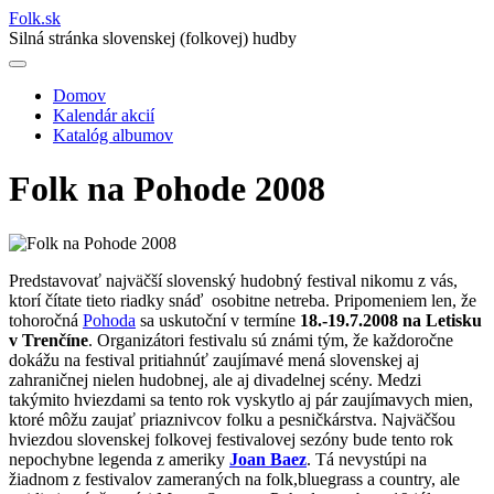
Folk
.
sk
Silná stránka slovenskej (folkovej) hudby
Domov
Kalendár akcií
Main
Katalóg albumov
navigation
Folk na Pohode 2008
Predstavovať najväčší slovenský hudobný festival nikomu z vás,
ktorí čítate tieto riadky snáď osobitne netreba. Pripomeniem len, že
tohoročná
Pohoda
sa uskutoční v termíne
18.-19.7.2008 na Letisku
v Trenčíne
. Organizátori festivalu sú známi tým, že každoročne
dokážu na festival pritiahnúť zaujímavé mená slovenskej aj
zahraničnej nielen hudobnej, ale aj divadelnej scény. Medzi
takýmito hviezdami sa tento rok vyskytlo aj pár zaujímavych mien,
ktoré môžu zaujať priaznivcov folku a pesničkárstva. Najväčšou
hviezdou slovenskej folkovej festivalovej sezóny bude tento rok
nepochybne legenda z ameriky
Joan Baez
. Tá nevystúpi na
žiadnom z festivalov zameraných na folk,bluegrass a country, ale