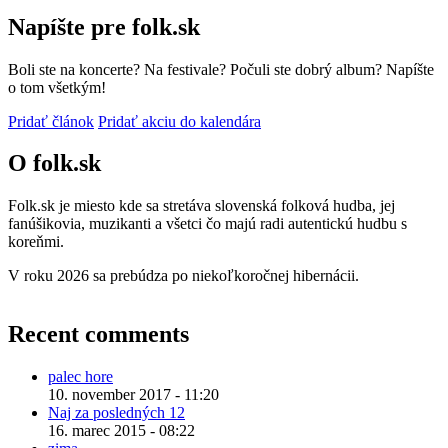
by
Napíšte pre folk.sk
kejtrin
Boli ste na koncerte? Na festivale? Počuli ste dobrý album? Napíšte
o tom všetkým!
Pridať článok
Pridať akciu do kalendára
O folk.sk
Folk.sk je miesto kde sa stretáva slovenská folková hudba, jej
fanúšikovia, muzikanti a všetci čo majú radi autentickú hudbu s
koreňmi.
V roku 2026 sa prebúdza po niekoľkoročnej hibernácii.
Recent comments
palec hore
10. november 2017 - 11:20
Naj za posledných 12
16. marec 2015 - 08:22