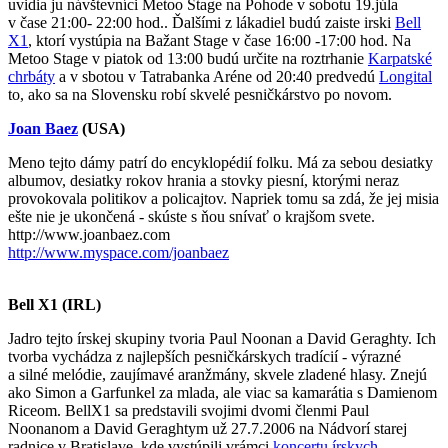
uvidia ju návštevníci Metoo Stage na Pohode v sobotu 19.júla
v čase 21:00- 22:00 hod.. Ďalšími z lákadiel budú zaiste irski
Bell
X1
, ktorí vystúpia na Bažant Stage v čase 16:00 -17:00 hod. Na
Metoo Stage v piatok od 13:00 budú určite na roztrhanie
Karpatské
chrbáty
a v sbotou v Tatrabanka Aréne od 20:40 predvedú
Longital
to, ako sa na Slovensku robí skvelé pesničkárstvo po novom.
Joan Baez
(USA)
Meno tejto dámy patrí do encyklopédií folku. Má za sebou desiatky
albumov, desiatky rokov hrania a stovky piesní, ktorými neraz
provokovala politikov a policajtov. Napriek tomu sa zdá, že jej misia
ešte nie je ukončená - skúste s ňou snívať o krajšom svete.
http://www.joanbaez.com
http://www.myspace.com/joanbaez
Bell X1 (IRL)
Jadro tejto írskej skupiny tvoria Paul Noonan a David Geraghty. Ich
tvorba vychádza z najlepších pesničkárskych tradícií - výrazné
a silné melódie, zaujímavé aranžmány, skvele zladené hlasy. Znejú
ako Simon a Garfunkel za mlada, ale viac sa kamarátia s Damienom
Riceom. BellX1 sa predstavili svojimi dvomi členmi Paul
Noonanom a David Geraghtym už 27.7.2006 na Nádvorí starej
radnice v Bratislave, kde vystúpili vrámci
koncertu írskych