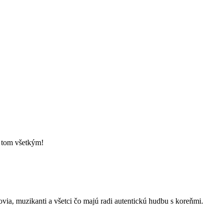
o tom všetkým!
kovia, muzikanti a všetci čo majú radi autentickú hudbu s koreňmi.