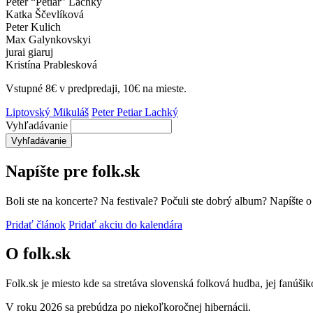
Peter “Petiar” Lachký
Katka Ščevlíková
Peter Kulich
Max Galynkovskyi
jurai giaruj
Kristína Prablesková
Vstupné 8€ v predpredaji, 10€ na mieste.
Liptovský Mikuláš
Peter Petiar Lachký
Vyhľadávanie
Napíšte pre folk.sk
Boli ste na koncerte? Na festivale? Počuli ste dobrý album? Napíšte 
Pridať článok
Pridať akciu do kalendára
O folk.sk
Folk.sk je miesto kde sa stretáva slovenská folková hudba, jej fanúši
V roku 2026 sa prebúdza po niekoľkoročnej hibernácii.