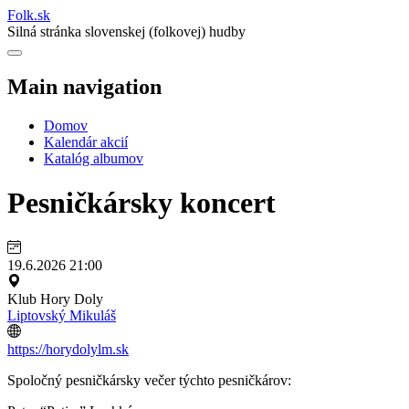
Folk
.
sk
Silná stránka slovenskej (folkovej) hudby
Main navigation
Domov
Kalendár akcií
Katalóg albumov
Pesničkársky koncert
19.6.2026 21:00
Klub Hory Doly
Liptovský Mikuláš
https://horydolylm.sk
Spoločný pesničkársky večer týchto pesničkárov: