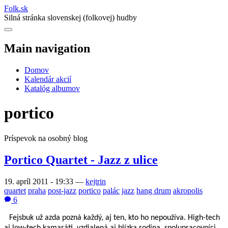
Folk
.
sk
Silná stránka slovenskej (folkovej) hudby
Main navigation
Domov
Kalendár akcií
Katalóg albumov
portico
Príspevok na osobný blog
Portico Quartet - Jazz z ulice
19. apríl 2011 - 19:33
—
kejtrin
quartet
praha
post-jazz
portico
palác
jazz
hang drum
akropolis
6
Fejsbuk u
ž
azda pozná ka
ž
dý, aj ten, kto ho nepou
ž
íva. High-tech
aj low-tech kamaráti, vzdialená aj blízka rodina, spolupracovníci,