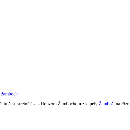
n žamboch
át tú česť stretnúť sa s Honzom Žambochom z kapely
Žamboši
na rôzn