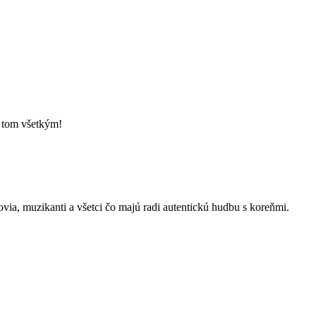
o tom všetkým!
kovia, muzikanti a všetci čo majú radi autentickú hudbu s koreňmi.