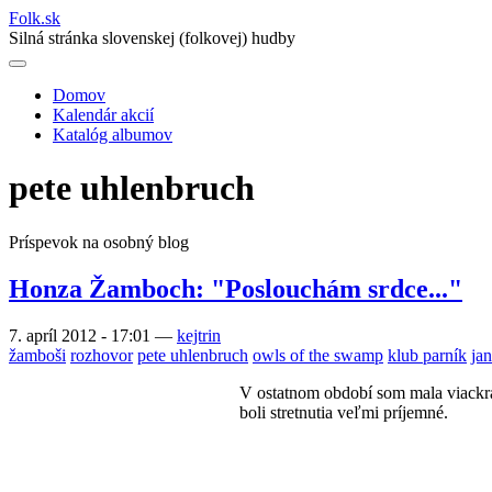
Folk
.
sk
Silná stránka slovenskej (folkovej) hudby
Domov
Kalendár akcií
Main
Katalóg albumov
navigation
pete uhlenbruch
Príspevok na osobný blog
Honza Žamboch: "Poslouchám srdce..."
7. apríl 2012 - 17:01
—
kejtrin
žamboši
rozhovor
pete uhlenbruch
owls of the swamp
klub parník
ja
V ostatnom období som mala viackr
boli stretnutia veľmi príjemné.