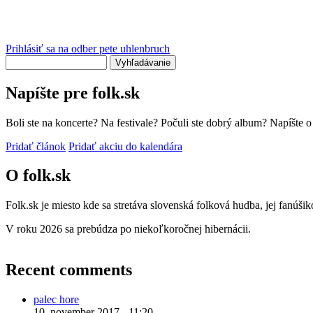
Prihlásiť sa na odber pete uhlenbruch
Vyhľadávanie
Napíšte pre folk.sk
Boli ste na koncerte? Na festivale? Počuli ste dobrý album? Napíšte 
Pridať článok
Pridať akciu do kalendára
O folk.sk
Folk.sk je miesto kde sa stretáva slovenská folková hudba, jej fanúši
V roku 2026 sa prebúdza po niekoľkoročnej hibernácii.
Recent comments
palec hore
10. november 2017 - 11:20