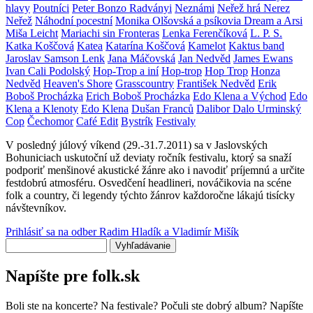
hlavy
Poutníci
Peter Bonzo Radványi
Neznámi
Neřež hrá Nerez
Neřež
Náhodní pocestní
Monika Olšovská a psíkovia Dream a Arsi
Miša Leicht
Mariachi sin Fronteras
Lenka Ferenčíková
L. P. S.
Katka Koščová
Katea
Katarína Koščová
Kamelot
Kaktus band
Jaroslav Samson Lenk
Jana Máčovská
Jan Nedvěd
James Ewans
Ivan Cali Podolský
Hop-Trop a iní
Hop-trop
Hop Trop
Honza
Nedvěd
Heaven's Shore
Grasscountry
František Nedvěd
Erik
Boboš Procházka
Erich Boboš Procházka
Edo Klena a Východ
Edo
Klena a Klenoty
Edo Klena
Dušan Franců
Dalibor Dalo Urminský
Cop
Čechomor
Café Edit
Bystrík
Festivaly
V posledný júlový víkend (29.-31.7.2011) sa v Jaslovských
Bohuniciach uskutoční už deviaty ročník festivalu, ktorý sa snaží
podporiť menšinové akustické žánre ako i navodiť príjemnú a určite
festdobrú atmosféru. Osvedčení headlineri, nováčikovia na scéne
folk a country, či legendy týchto žánrov každoročne lákajú tisícky
návštevníkov.
Prihlásiť sa na odber Radim Hladík a Vladimír Mišík
Vyhľadávanie
Napíšte pre folk.sk
Boli ste na koncerte? Na festivale? Počuli ste dobrý album? Napíšte