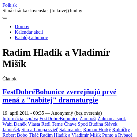
Folk
.
sk
Silná stránka slovenskej (folkovej) hudby
Domov
Kalendár akcií
Main
Katalóg albumov
navigation
Radim Hladík a Vladimír
Mišík
Článok
FestDobréBohunice zverejňujú prvé
mená z "nabitej" dramaturgie
19. apríl 2011 - 00:35
—
Anonymný (bez overenia)
Informácia, správa
FestDobreBohunice
Žamboši
Žalman a spol.
Wabi Daněk
Vlasta Redl
Terne Čhave
Spod Budína
Slávek
Janoušek
Silo a Lampa svieť
Salamander
Roman Horký
Rolničky
Robert Bobo Tkáč
Radim Hladík a Vladimír Mišík
Punto a Rybacé