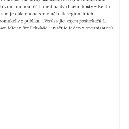
ěvníci mohou těšit hned na dva hlavní hosty – Beatu
am je dále obohacen o několik regionálních
komukoliv z publika.
„
Vzrůstající zájem posluchačů i
pen Micu v Brně chyběla,
“ uvažuje jeden z organizátorů
prosto pohltila všechny přítomné. A aby ne! Skvělé
e mikrofon, v levé sklenici červeného vína.. To jinde