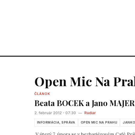
Open Mic Na Pr
ČLÁNOK
Beata BOCEK a Jano MAJER
2. február 2012 - 07:30
—
Radiar
INFORMÁCIA, SPRÁVA
OPEN MIC NA PRAHU
JANKO
V úterý 7. února se v bezbariérovém Café Prá