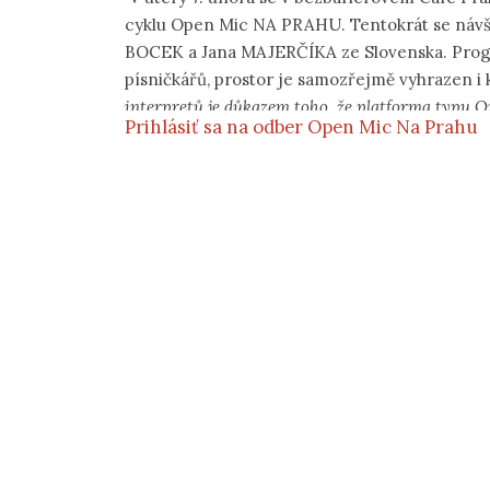
cyklu Open Mic NA PRAHU. Tentokrát se návšt
BOCEK a Jana MAJERČÍKA ze Slovenska. Progr
písničkářů, prostor je samozřejmě vyhrazen i 
interpretů je důkazem toho, že platforma typu O
Prihlásiť sa na odber Open Mic Na Prahu
Ondřej Machát. „
Atmosféra lednového večera na
výkony, Joel Bros tančící mezi diváky, v pravé ruc
neuvidíte.
“