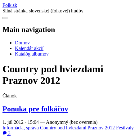
Folk
.
sk
Silná stránka slovenskej (folkovej) hudby
Main navigation
Domov
Kalendár akcií
Katalóg albumov
Country pod hviezdami
Praznov 2012
Článok
Ponuka pre folkáčov
1. júl 2012 - 15:04
—
Anonymný (bez overenia)
Informácia, správa
Country pod hviezdami Praznov 2012
Festivaly
3