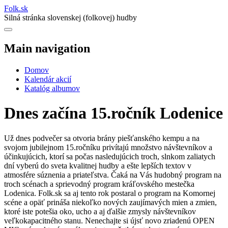
Folk
.
sk
Silná stránka slovenskej (folkovej) hudby
Main navigation
Domov
Kalendár akcií
Katalóg albumov
Dnes začína 15.ročník Lodenice
Už dnes podvečer sa otvoria brány piešťanského kempu a na
svojom jubilejnom 15.ročníku privítajú množstvo návštevníkov a
účinkujúcich, ktorí sa počas nasledujúcich troch, slnkom zaliatych
dní vyberú do sveta kvalitnej hudby a ešte lepších textov v
atmosfére súznenia a priateľstva. Čaká na Vás hudobný program na
troch scénach a sprievodný program kráľovského mestečka
Lodenica. Folk.sk sa aj tento rok postaral o program na Komornej
scéne a opäť prináša niekoľko nových zaujímavých mien a zmien,
ktoré iste potešia oko, ucho a aj ďalšie zmysly návštevníkov
veľkokapacitného stanu. Nenechajte si újsť novo zriadenú OPEN