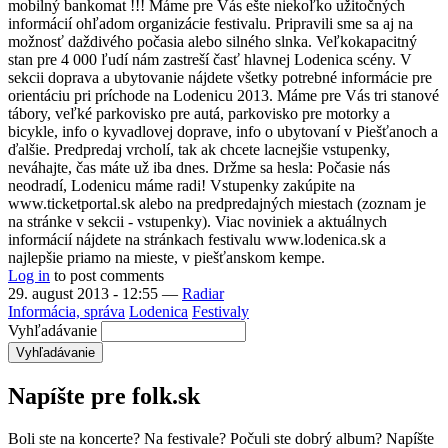
mobilný bankomat !!! Máme pre Vás ešte niekoľko užitočných
informácií ohľadom organizácie festivalu. Pripravili sme sa aj na
možnosť daždivého počasia alebo silného slnka. Veľkokapacitný
stan pre 4 000 ľudí nám zastreší časť hlavnej Lodenica scény. V
sekcii doprava a ubytovanie nájdete všetky potrebné informácie pre
orientáciu pri príchode na Lodenicu 2013. Máme pre Vás tri stanové
tábory, veľké parkovisko pre autá, parkovisko pre motorky a
bicykle, info o kyvadlovej doprave, info o ubytovaní v Piešťanoch a
ďalšie. Predpredaj vrcholí, tak ak chcete lacnejšie vstupenky,
neváhajte, čas máte už iba dnes. Držme sa hesla: Počasie nás
neodradí, Lodenicu máme radi! Vstupenky zakúpite na
www.ticketportal.sk alebo na predpredajných miestach (zoznam je
na stránke v sekcii - vstupenky). Viac noviniek a aktuálnych
informácií nájdete na stránkach festivalu www.lodenica.sk a
najlepšie priamo na mieste, v piešťanskom kempe.
Log in
to post comments
29. august 2013 - 12:55
—
Radiar
Informácia, správa
Lodenica
Festivaly
Vyhľadávanie
Napíšte pre folk.sk
Boli ste na koncerte? Na festivale? Počuli ste dobrý album? Napíšte