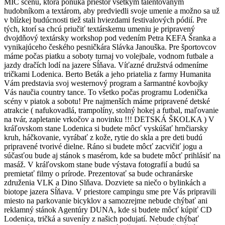
MIC scénu, ktorá ponúka priestor všetkým talentovaným
hudobníkom a textárom, aby predviedli svoje umenie a možno sa už
v blízkej budúcnosti tiež stali hviezdami festivalových pódií. Pre
tých, ktorí sa chcú priučiť textárskemu umeniu je pripravený
dvojdňový textársky workshop pod vedením Petra KEFA Šranka a
vynikajúceho českého pesničkára Slávka Janouška. Pre športovcov
máme počas piatku a soboty turnaj vo volejbale, vodnom futbale a
jazdy dračích lodí na jazere Sĺňava. Víťazné družstvá odmeníme
tričkami Lodenica. Berto Beták a jeho priatelia z farmy Humanita
Vám predstavia svoj westernový program a šarmantné kovbojky
Vás naučia country tance. To všetko počas programu Lodenička
scény v piatok a sobotu! Pre najmenších máme pripravené detské
atrakcie ( nafukovadlá, trampolíny, stolný hokej a futbal, maľovanie
na tvár, zapletanie vrkočov a novinku !!! DETSKÁ ŠKOLKA ) V
kráľovskom stane Lodenica si budete môcť vyskúšať hrnčiarsky
kruh, háčkovanie, vyrábať z kože, rytie do skla a pre deti budú
pripravené tvorivé dielne. Ráno si budete môcť zacvičiť jogu a
súčasťou bude aj stánok s masérom, kde sa budete môcť prihlásiť na
masáž. V kráľovskom stane bude výstava fotografií a budú sa
premietať filmy o prírode. Prezentovať sa bude ochranárske
združenia VLK a Dino Slňava. Dozviete sa niečo o bylinkách a
biotope jazera Sĺňava. V priestore campingu sme pre Vás pripravili
miesto na parkovanie bicyklov a samozrejme nebude chýbať ani
reklamný stánok Agentúry DUNA, kde si budete môcť kúpiť CD
Lodenica, tričká a suveníry z našich podujatí. Nebude chýbať