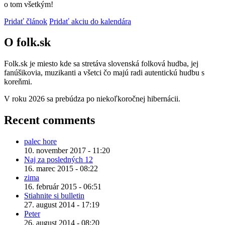
o tom všetkým!
Pridať článok
Pridať akciu do kalendára
O folk.sk
Folk.sk je miesto kde sa stretáva slovenská folková hudba, jej
fanúšikovia, muzikanti a všetci čo majú radi autentickú hudbu s
koreňmi.
V roku 2026 sa prebúdza po niekoľkoročnej hibernácii.
Recent comments
palec hore
10. november 2017 - 11:20
Naj za posledných 12
16. marec 2015 - 08:22
zima
16. február 2015 - 06:51
Stiahnite si bulletin
27. august 2014 - 17:19
Peter
26. august 2014 - 08:20