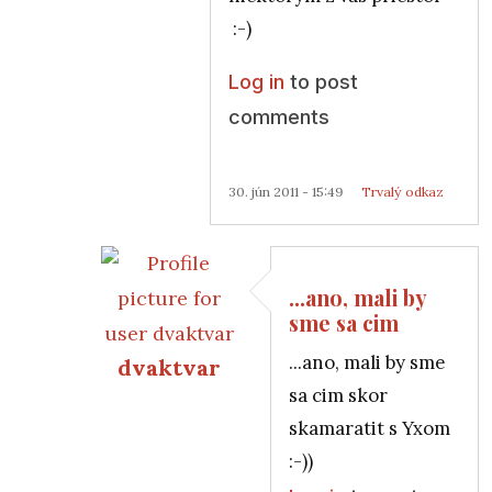
:-)
Log in
to post
comments
30. jún 2011 - 15:49
Trvalý odkaz
...ano, mali by
sme sa cim
...ano, mali by sme
dvaktvar
sa cim skor
In reply to
...ale tento festival by v
by
Rad
skamaratit s Yxom
:-))