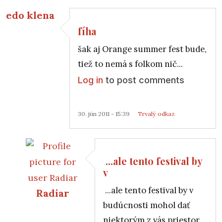
edo klena
fíha
šak aj Orange summer fest bude,
tiež to nemá s folkom nič...
Log in
to post comments
30. jún 2011 - 15:39
Trvalý odkaz
...ale tento festival by
v
...ale tento festival by v
Radiar
budúcnosti mohol dať
In reply to
fíha
by
edo klena
niektorým z vás priestor