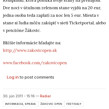
Kempinski, ktorá ponúka svoje stany na prenájom.
Dve noci v útulnom zelenom stane vyjdú na 20 eur,
jedna osoba teda zaplatí za noc len 5 eur. Miesta v
stane si ľudia môžu zakúpiť v sieti Ticketportal, alebo
v penzióne Žákovic.
Bližšie informácie hľadajte na:
http://www.zakovicopen.sk
www.facebook.com/zakovicopen
Log in
to post comments
30. jún 2011 - 15:16
—
Radiar
INFORMÁCIA, SPRÁVA
ŽÁKOVIC OPEN
FESTIVALY