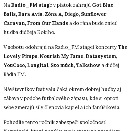
Na
Radio_FM stag
e v piatok zahrajú
Got Blue
Balls, Rara Avis, Zóna A, Diego, Sunflower
Caravan, From Our Hands
a do rána bude znieť
hudba dídžeja Kokiho.
V sobotu odohrajú na Radio_FM stagei koncerty
The
Lovely Pimps, Nourish My Fame, Datasystem,
YouCoco, Longital, Sto múch, Talkshow
a dídžej
Rádia FM.
Návštevníkov festivalu čaká okrem dobrej hudby aj
zábava v podobe futbalového zápasu, kde si oproti
sebe zmerajú sily členovia kapiel a ich fanúšikovia.
Pohodlie tento ročník zabezpečí spoločnosť