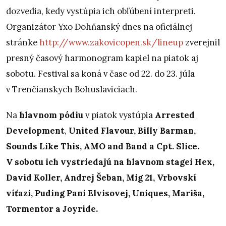
dozvedia, kedy vystúpia ich obľúbení interpreti.
Organizátor Yxo Dohňanský dnes na oficiálnej
stránke
http://www.zakovicopen.sk/lineup
zverejnil
presný časový harmonogram kapiel na piatok aj
sobotu. Festival sa koná v čase od 22. do 23. júla
v Trenčianskych Bohuslaviciach.
Na
hlavnom pódiu
v piatok vystúpia
Arrested
Development
,
United Flavour, Billy Barman,
Sounds Like This, AMO and Band a Cpt. Slice.
V sobotu ich vystriedajú na hlavnom stagei Hex,
David Koller, Andrej Šeban, Mig 21, Vrbovskí
víťazi, Puding Pani Elvisovej, Uniques, Mariša,
Tormentor a Joyride.