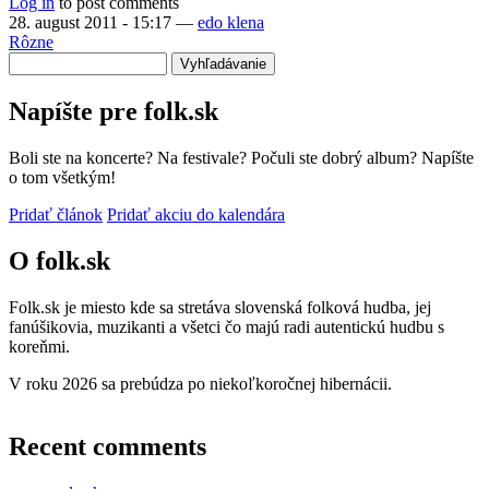
Log in
to post comments
28. august 2011 - 15:17
—
edo klena
Rôzne
Vyhľadávanie
Napíšte pre folk.sk
Boli ste na koncerte? Na festivale? Počuli ste dobrý album? Napíšte
o tom všetkým!
Pridať článok
Pridať akciu do kalendára
O folk.sk
Folk.sk je miesto kde sa stretáva slovenská folková hudba, jej
fanúšikovia, muzikanti a všetci čo majú radi autentickú hudbu s
koreňmi.
V roku 2026 sa prebúdza po niekoľkoročnej hibernácii.
Recent comments