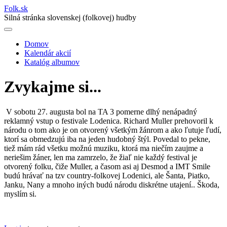
Folk
.
sk
Silná stránka slovenskej (folkovej) hudby
Domov
Kalendár akcií
Main
Katalóg albumov
navigation
Zvykajme si...
V sobotu 27. augusta bol na TA 3 pomerne dlhý nenápadný
reklamný vstup o festivale Lodenica. Richard Muller prehovoril k
národu o tom ako je on otvorený všetkým žánrom a ako ľutuje ľudí,
ktorí sa obmedzujú iba na jeden hudobný štýl. Povedal to pekne,
tiež mám rád všetku možnú muziku, ktorá ma niečím zaujme a
neriešim žáner, len ma zamrzelo, že žiaľ nie každý festival je
otvorený folku, čiže Muller, a časom asi aj Desmod a IMT Smile
budú hrávať na tzv country-folkovej Lodenici, ale Šanta, Piatko,
Janku, Nany a mnoho iných budú národu diskrétne utajení.. Škoda,
myslím si.