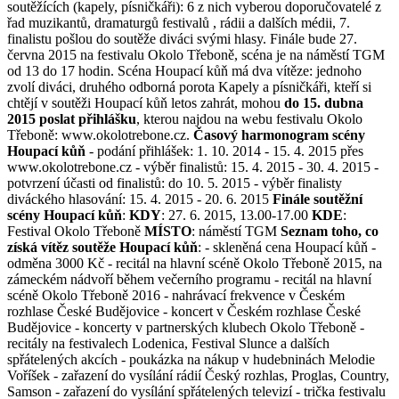
soutěžících (kapely, písničkáři): 6 z nich vyberou doporučovatelé z
řad muzikantů, dramaturgů festivalů , rádii a dalších médii, 7.
finalistu pošlou do soutěže diváci svými hlasy.
Finále bude 27.
června 2015 na festivalu Okolo Třeboně, scéna je na náměstí TGM
od 13 do 17 hodin. Scéna Houpací kůň má dva vítěze: jednoho
zvolí diváci, druhého odborná porota Kapely a písničkáři, kteří si
chtějí v soutěži Houpací kůň letos zahrát, mohou
do 15. dubna
2015 poslat přihlášku
, kterou najdou na webu festivalu Okolo
Třeboně: www.okolotrebone.cz.
Časový harmonogram scény
Houpací kůň
- podání přihlášek: 1. 10. 2014 - 15. 4. 2015 přes
www.okolotrebone.cz - výběr finalistů: 15. 4. 2015 - 30. 4. 2015 -
potvrzení účasti od finalistů: do 10. 5. 2015 - výběr finalisty
diváckého hlasování: 15. 4. 2015 - 20. 6. 2015
Finále soutěžní
scény Houpací kůň
:
KDY
: 27. 6. 2015, 13.00-17.00
KDE
:
Festival Okolo Třeboně
MÍSTO
: náměstí TGM
Seznam toho, co
získá vítěz soutěže Houpací kůň
: - skleněná cena Houpací kůň -
odměna 3000 Kč - recitál na hlavní scéně Okolo Třeboně 2015, na
zámeckém nádvoří během večerního programu - recitál na hlavní
scéně Okolo Třeboně 2016 - nahrávací frekvence v Českém
rozhlase České Budějovice - koncert v Českém rozhlase České
Budějovice - koncerty v partnerských klubech Okolo Třeboně -
recitály na festivalech Lodenica, Festival Slunce a dalších
spřátelených akcích - poukázka na nákup v hudebninách Melodie
Voříšek - zařazení do vysílání rádií Český rozhlas, Proglas, Country,
Samson - zařazení do vysílání spřátelených televizí - trička festivalu