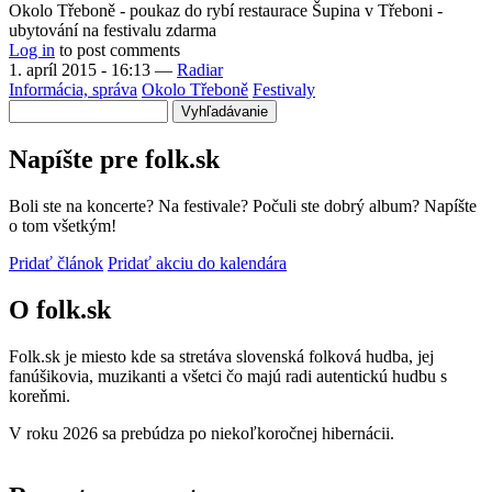
Okolo Třeboně - poukaz do rybí restaurace Šupina v Třeboni -
ubytování na festivalu zdarma
Log in
to post comments
1. apríl 2015 - 16:13
—
Radiar
Informácia, správa
Okolo Třeboně
Festivaly
Vyhľadávanie
Napíšte pre folk.sk
Boli ste na koncerte? Na festivale? Počuli ste dobrý album? Napíšte
o tom všetkým!
Pridať článok
Pridať akciu do kalendára
O folk.sk
Folk.sk je miesto kde sa stretáva slovenská folková hudba, jej
fanúšikovia, muzikanti a všetci čo majú radi autentickú hudbu s
koreňmi.
V roku 2026 sa prebúdza po niekoľkoročnej hibernácii.