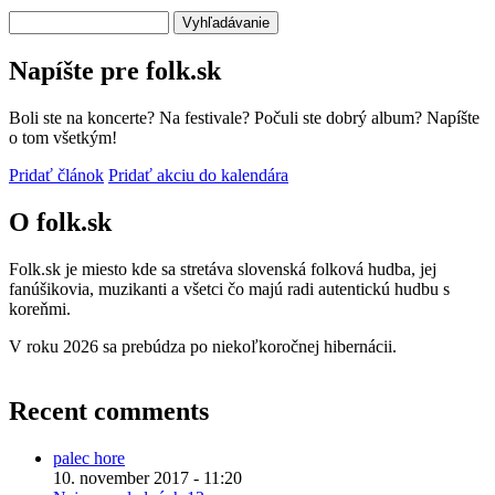
Vyhľadávanie
Napíšte pre folk.sk
Boli ste na koncerte? Na festivale? Počuli ste dobrý album? Napíšte
o tom všetkým!
Pridať článok
Pridať akciu do kalendára
O folk.sk
Folk.sk je miesto kde sa stretáva slovenská folková hudba, jej
fanúšikovia, muzikanti a všetci čo majú radi autentickú hudbu s
koreňmi.
V roku 2026 sa prebúdza po niekoľkoročnej hibernácii.
Recent comments
palec hore
10. november 2017 - 11:20