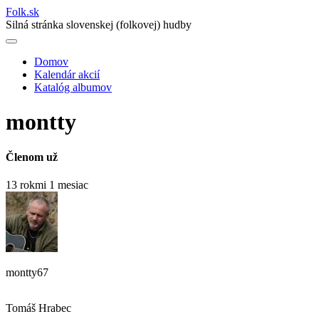
Folk
.
sk
Silná stránka slovenskej (folkovej) hudby
Domov
Kalendár akcií
Main
Katalóg albumov
navigation
montty
Členom už
13 rokmi 1 mesiac
montty67
Tomáš Hrabec