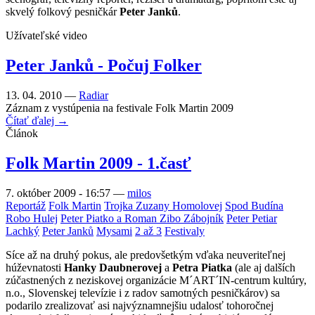
skvelý folkový pesničkár
Peter Janků
.
Užívateľské video
Peter Janků - Počuj Folker
13. 04. 2010 —
Radiar
Záznam z vystúpenia na festivale Folk Martin 2009
Čítať ďalej →
Článok
Folk Martin 2009 - 1.časť
7. október 2009 - 16:57
—
milos
Reportáž
Folk Martin
Trojka Zuzany Homolovej
Spod Budína
Robo Hulej
Peter Piatko a Roman Zibo Zábojník
Peter Petiar
Lachký
Peter Janků
Mysami
2 až 3
Festivaly
Síce až na druhý pokus, ale predovšetkým vďaka neuveriteľnej
húževnatosti
Hanky Daubnerovej
a
Petra Piatka
(ale aj dalších
zúčastnených z neziskovej organizácie M´ART´IN-centrum kultúry,
n.o., Slovenskej televízie i z radov samotných pesničkárov) sa
podarilo zrealizovať asi najvýznamnejšiu udalosť tohoročnej