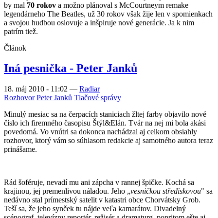
by mal
70 rokov
a možno plánoval s McCourtneym remake
legendárneho The Beatles, už 30 rokov však žije len v spomienkach
a svojou hudbou oslovuje a inšpiruje nové generácie. Ja k nim
patrím tiež.
Článok
Iná pesnička - Peter Janků
18. máj 2010 - 11:02
—
Radiar
Rozhovor
Peter Janků
Tlačové správy
Minulý mesiac sa na čerpacích staniciach žltej farby objavilo nové
číslo ich firemného časopisu Štýl&Elán. Tvár na nej mi bola akási
povedomá. Vo vnútri sa dokonca nachádzal aj celkom obsiahly
rozhovor, ktorý vám so súhlasom redakcie aj samotného autora teraz
prinášame.
Rád šoféruje, nevadí mu ani zápcha v rannej špičke. Kochá sa
krajinou, jej premenlivou náladou. Jeho „
vesničkou střediskovou
" sa
nedávno stal prímestský satelit v katastri obce Chorvátsky Grob.
Teší sa, že jeho synček tu nájde veľa kamarátov. Divadelný
scénograf, televízny reportér, režisér a dramaturg, popritom ešte aj