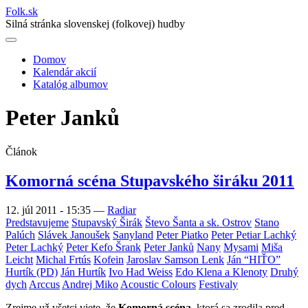
Folk
.
sk
Silná stránka slovenskej (folkovej) hudby
Domov
Kalendár akcií
Main
Katalóg albumov
navigation
Peter Janků
Článok
Komorná scéna Stupavského širáku 2011
12. júl 2011 - 15:35
—
Radiar
Predstavujeme
Stupavský Širák
Števo Šanta a sk. Ostrov
Stano
Palúch
Slávek Janoušek
Sanyland
Peter Piatko
Peter Petiar Lachký
Peter Lachký
Peter Kefo Šrank
Peter Janků
Nany
Mysami
Miša
Leicht
Michal Frtús
Kofein
Jaroslav Samson Lenk
Ján “HIŤO”
Hurtík (PD)
Ján Hurtík
Ivo Had Weiss
Edo Klena a Klenoty
Druhý
dych
Arccus
Andrej Miko
Acoustic Colours
Festivaly
Zrejme už všetci viete, že
Komorná scéna
, ktorá sa zrodila pred