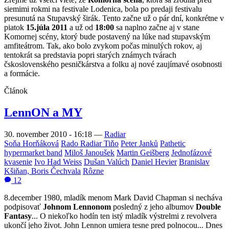
siemimi rokmi na festivale Lodenica, bola po predaji festivalu
presunutá na Stupavský širák. Tento začne už o pár dní, konkrétne v
piatok
15.júla 2011
a už od
18:00
sa naplno začne aj v stane
Komornej scény, ktorý bude postavený na lúke nad stupavským
amfiteátrom. Tak, ako bolo zvykom počas minulých rokov, aj
tentokrát sa predstavia popri starých známych tvárach
čskoslovenského pesničkárstva a folku aj nové zaujímavé osobnosti
a formácie.
Článok
LennON a MY
30. november 2010 - 16:18
—
Radiar
Soňa Horňáková
Rado Radiar Tiňo
Peter Janků
Pathetic
hypermarket band
Miloš Janoušek
Martin Geišberg
Jednofázové
kvasenie
Ivo Had Weiss
Dušan Valúch
Daniel Hevier
Branislav
Kšiňan, Boris Čechvala
Rôzne
12
8.december 1980, mladík menom Mark David Chapman si necháva
podpisovať
Johnom Lennonom
posledný z jeho albumov
Double
Fantasy
... O niekoľko hodín ten istý mladík výstrelmi z revolvera
ukončí jeho život. John Lennon umiera tesne pred polnocou... Dnes