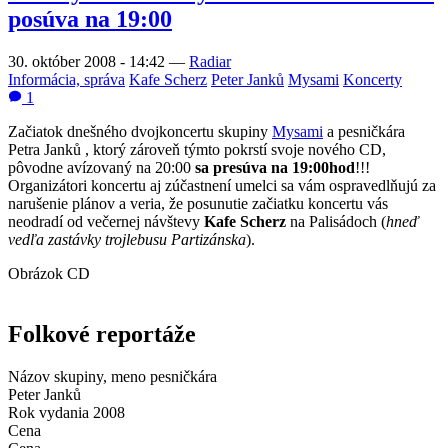
posúva na 19:00
30. október 2008 - 14:42
—
Radiar
Informácia, správa
Kafe Scherz
Peter Janků
Mysami
Koncerty
1
Začiatok dnešného dvojkoncertu skupiny
Mysami
a pesničkára
Petra Janků , ktorý zároveň týmto pokrstí svoje nového CD,
pôvodne avízovaný na 20:00
sa presúva na 19:00hod
!!!
Organizátori koncertu aj zúčastnení umelci sa vám ospravedlňujú za
narušenie plánov a veria, že posunutie začiatku koncertu vás
neodradí od večernej návštevy
Kafe Scherz
na Palisádoch (
hneď
vedľa zastávky trojlebusu Partizánska
).
Obrázok CD
Folkové reportáže
Názov skupiny, meno pesničkára
Peter Janků
Rok vydania
2008
Cena