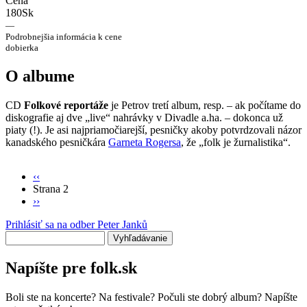
Cena
180Sk
—
Podrobnejšia informácia k cene
dobierka
O albume
CD
Folkové reportáže
je Petrov tretí album, resp. – ak počítame do
diskografie aj dve „live“ nahrávky v Divadle a.ha. – dokonca už
piaty (!). Je asi najpriamočiarejší, pesničky akoby potvrdzovali názor
kanadského pesničkára
Garneta Rogersa
, že „folk je žurnalistika“.
Predchádzajúca
‹‹
strana
Strana 2
Stránkovanie
Ďalšia
››
strana
Prihlásiť sa na odber Peter Janků
Vyhľadávanie
Napíšte pre folk.sk
Boli ste na koncerte? Na festivale? Počuli ste dobrý album? Napíšte