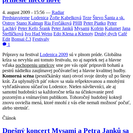
4. august 2009 - 15:56
—
Radiar
Predstavujeme
Lodenica
Žofie Kabelková
Teze
Števo Šanta a sk.
Ostrov
Stano Kalman
Ria Ferčáková
PHB
Peter Piatko
Peter
Lachký
Peter Kefo Šrank
Peter Janků
Mysami
Kofein
Kalumet
Jana
Šteflíčková
Ivo Had Weiss
Edo Klena a Klenoty
Druhý dych
Café
Edit
Bonsai č.3
Festivaly
1
Prípravy na festival
Lodenica 2009
sú v plnom prúde. Globálna
kríza sa nevyhla ani tomuto festivalu, no aj napriek nej a hlavne
vďaka
pochopeniu umelcov
sme pre vás opäť pripravili bohatú a
pestrú nádielku zaujímavej počúvateľnej a hlavne kvalitnej hudby.
Komorná scéna
(pesničkársky stan) otvorí svoje útroby už po šiesty
krát. Za uplynulých päť rokov sa stala rešpektovanou a mnohými
vyhľadávanou súčasťou Lodenice. Nielen návštevníci, ale aj
samotní hudobníci sa každoročne tešia na účinkovanie pred
pozorným a vnímavýnm publikom. Tohoročný hudobný koktejl
znovu osviežia mená, ktoré mnohí z vás ešte nemali možnosť počuť,
alebo stretnúť.
Článok
Dnešný koncert Mysami a Petra Janků sa