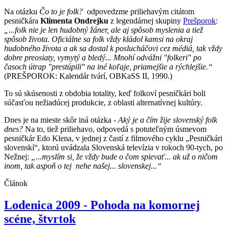
Na otázku
Čo to je folk?
odpovedzme priliehavým citátom
pesničkára
K
limenta Ondrejku
z legendárnej skupiny
Prešporok
:
„...folk nie je len hudobný žáner, ale aj spôsob myslenia a tiež
spôsob života. Oficiálne sa folk vždy kládol kamsi na okraj
hudobného života a ak sa dostal k poslucháčovi cez médiá, tak vždy
dobre preosiaty, vymytý a bledý... Mnohí odvážni "folkeri" po
časoch útrap "prestúpili" na iné koľaje, priamejšie a rýchlejšie.“
(PREŠPOROK: Kalendár tvárí, OBKaSS II, 1990.)
To sú skúsenosti z obdobia totality, keď folkoví pesničkári boli
súčasťou nežiadúcej produkcie, z oblasti alternatívnej kultúry.
Dnes je na mieste skôr iná otázka -
Aký je a čím žije slovenský folk
dnes?
Na to, tiež priliehavo, odpovedá s potuteľným úsmevom
pesničkár Edo Klena, v jednej z častí z filmového cyklu „Pesničkári
slovenskí“, ktorú uvádzala Slovenská televízia v rokoch 90-tych, po
Nežnej:
„...myslím si, že vždy bude o čom spievať... ak už o ničom
inom, tak aspoň o tej nehe našej... slovenskej...“
Článok
Lodenica 2009 - Pohoda na komornej
scéne, štvrtok