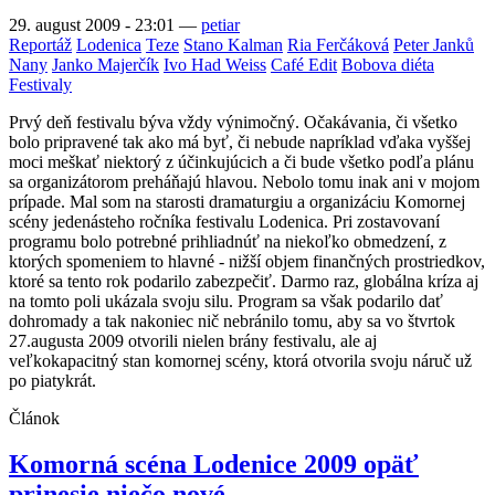
29. august 2009 - 23:01
—
petiar
Reportáž
Lodenica
Teze
Stano Kalman
Ria Ferčáková
Peter Janků
Nany
Janko Majerčík
Ivo Had Weiss
Café Edit
Bobova diéta
Festivaly
Prvý deň festivalu býva vždy výnimočný. Očakávania, či všetko
bolo pripravené tak ako má byť, či nebude napríklad vďaka vyššej
moci meškať niektorý z účinkujúcich a či bude všetko podľa plánu
sa organizátorom preháňajú hlavou. Nebolo tomu inak ani v mojom
prípade. Mal som na starosti dramaturgiu a organizáciu Komornej
scény jedenásteho ročníka festivalu Lodenica. Pri zostavovaní
programu bolo potrebné prihliadnúť na niekoľko obmedzení, z
ktorých spomeniem to hlavné - nižší objem finančných prostriedkov,
ktoré sa tento rok podarilo zabezpečiť. Darmo raz, globálna kríza aj
na tomto poli ukázala svoju silu. Program sa však podarilo dať
dohromady a tak nakoniec nič nebránilo tomu, aby sa vo štvrtok
27.augusta 2009 otvorili nielen brány festivalu, ale aj
veľkokapacitný stan komornej scény, ktorá otvorila svoju náruč už
po piatykrát.
Článok
Komorná scéna Lodenice 2009 opäť
prinesie niečo nové