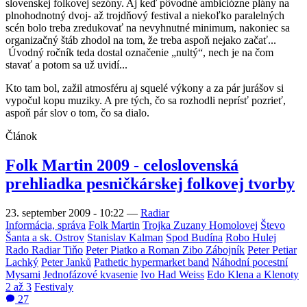
slovenskej folkovej sezóny. Aj keď pôvodné ambiciózne plány na
plnohodnotný dvoj- až trojdňový festival a niekoľko paralelných
scén bolo treba zredukovať na nevyhnutné minimum, nakoniec sa
organizačný štáb zhodol na tom, že treba aspoň nejako začať...
Úvodný ročník teda dostal označenie „nultý“, nech je na čom
stavať a potom sa už uvidí...
Kto tam bol, zažil atmosféru aj squelé výkony a za pár jurášov si
vypočul kopu muziky. A pre tých, čo sa rozhodli neprísť pozrieť,
aspoň pár slov o tom, čo sa dialo.
Článok
Folk Martin 2009 - celoslovenská
prehliadka pesničkárskej folkovej tvorby
23. september 2009 - 10:22
—
Radiar
Informácia, správa
Folk Martin
Trojka Zuzany Homolovej
Števo
Šanta a sk. Ostrov
Stanislav Kalman
Spod Budína
Robo Hulej
Rado Radiar Tiňo
Peter Piatko a Roman Zibo Zábojník
Peter Petiar
Lachký
Peter Janků
Pathetic hypermarket band
Náhodní pocestní
Mysami
Jednofázové kvasenie
Ivo Had Weiss
Edo Klena a Klenoty
2 až 3
Festivaly
27