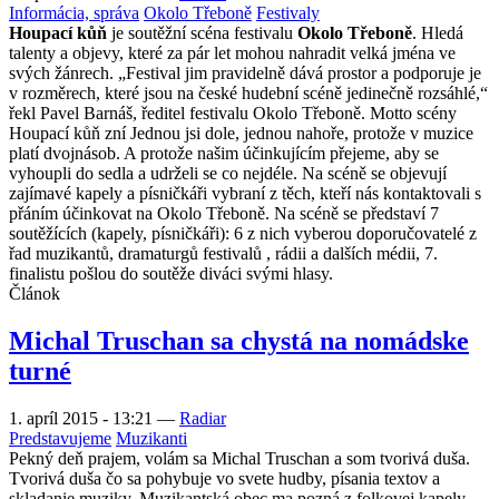
Informácia, správa
Okolo Třeboně
Festivaly
Houpací kůň
je soutěžní scéna festivalu
Okolo Třeboně
. Hledá
talenty a objevy, které za pár let mohou nahradit velká jména ve
svých žánrech. „Festival jim pravidelně dává prostor a podporuje je
v rozměrech, které jsou na české hudební scéně jedinečně rozsáhlé,“
řekl Pavel Barnáš, ředitel festivalu Okolo Třeboně. Motto scény
Houpací kůň zní Jednou jsi dole, jednou nahoře, protože v muzice
platí dvojnásob. A protože našim účinkujícím přejeme, aby se
vyhoupli do sedla a udrželi se co nejdéle. Na scéně se objevují
zajímavé kapely a písničkáři vybraní z těch, kteří nás kontaktovali s
přáním účinkovat na Okolo Třeboně. Na scéně se představí 7
soutěžících (kapely, písničkáři): 6 z nich vyberou doporučovatelé z
řad muzikantů, dramaturgů festivalů , rádii a dalších médii, 7.
finalistu pošlou do soutěže diváci svými hlasy.
Článok
Michal Truschan sa chystá na nomádske
turné
1. apríl 2015 - 13:21
—
Radiar
Predstavujeme
Muzikanti
Pekný deň prajem, volám sa Michal Truschan a som tvorivá duša.
Tvorivá duša čo sa pohybuje vo svete hudby, písania textov a
skladanie muziky. Muzikantská obec ma pozná z folkovej kapely