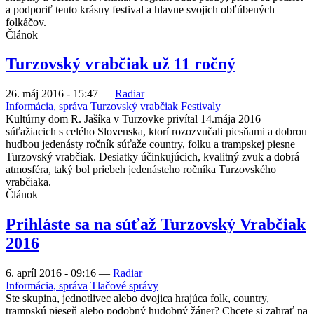
a podporiť tento krásny festival a hlavne svojich obľúbených
folkáčov.
Článok
Turzovský vrabčiak už 11 ročný
26. máj 2016 - 15:47
—
Radiar
Informácia, správa
Turzovský vrabčiak
Festivaly
Kultúrny dom R. Jašíka v Turzovke privítal 14.mája 2016
súťažiacich s celého Slovenska, ktorí rozozvučali piesňami a dobrou
hudbou jedenásty ročník súťaže country, folku a trampskej piesne
Turzovský vrabčiak. Desiatky účinkujúcich, kvalitný zvuk a dobrá
atmosféra, taký bol priebeh jedenásteho ročníka Turzovského
vrabčiaka.
Článok
Prihláste sa na súťaž Turzovský Vrabčiak
2016
6. apríl 2016 - 09:16
—
Radiar
Informácia, správa
Tlačové správy
Ste skupina, jednotlivec alebo dvojica hrajúca folk, country,
trampskú pieseň alebo podobný hudobný žáner? Chcete si zahrať na