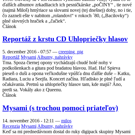
ďalších albumov zrkadliacich ich pesničkárske „poČINY“ , tie nové
(najmä Miloš) hmýriace sa slovami novej (tej dnešnej) doby, no i tie,
čo zazneli ešte v nabitom „rolandovi“ v rokoch ´80, („Bacilovky“)
plné slovných hračiek a „čačiek“.
Článok
Reportáž z krstu CD Uhlopriečky hlasov
5. december 2016 - 07:57
—
creeping_pig
Reportáž
Mysami
Albumy, nahrávky
Tma. Spoza čiernej opony vychádzajú chudé holé nohy v
podkolienkach a gitara pod bradatou hlavou. Had. Ha! Spieva
pieseň o duši a opona veľkodušne vpúšťa dnu ďalšie duše – Katku,
Radiara, Luciu a Seejfa. Koncert začína. Hľadisko je plné ľudí a
očakávania. Pretnú sa uhlopriečky hlasov tam, kde majú? Áno,
pretli sa. Vokály ako z Queenu.
Článok
Mysami (s trochou pomoci priateľov)
14. november 2016 - 12:11
—
milos
Recenzia
Mysami
Albumy, nahrávky
Keď sa mi prednedávnom dostal do ruky digipack skupiny Mysami