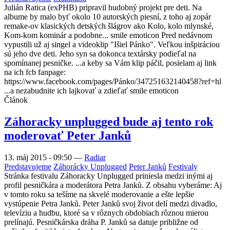
Julián Ratica (exPHB) pripravil hudobný projekt pre deti. Na
albume by malo byť okolo 10 autorských piesní, z toho aj zopár
remake-ov klasických detských šlágrov ako Kolo, kolo mlynské,
Kom-kom kominár a podobne... smile emoticon Pred nedávnom
vypustili už aj singel a videoklip "Išiel Pánko". Veľkou inšpiráciou
sú jeho dve deti. Jeho syn sa dokonca textársky podieľal na
spomínanej pesničke. ...a keby sa Vám klip páčil, posielam aj link
na ich fcb fanpage:
https://www.facebook.com/pages/Pánko/347251632140458?ref=hl
...a nezabudnite ich lajkovať a zdieľať smile emoticon
Článok
Záhoracky unplugged bude aj tento rok
moderovať Peter Janků
13. máj 2015 - 09:50
—
Radiar
Predstavujeme
Záhorácky Unplugged
Peter Janků
Festivaly
Stránka festivalu Záhoracky Unplugged priniesla medzi inými aj
profil pesničkára a moderátora Petra Janků. Z obsahu vyberáme: Aj
v tomto roku sa tešíme na skvelé moderovanie a ešte lepšie
vystúpenie Petra Janků. Peter Janků svoj život delí medzi divadlo,
televíziu a hudbu, ktoré sa v rôznych obdobiach rôznou mierou
prelínajú. Pesničkárska dráha P. Janků sa datuje približne od