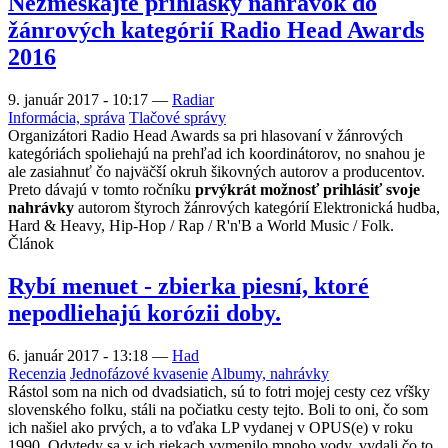
Nezmeškajte prihlášky nahrávok do
žánrových kategórií Radio Head Awards
2016
9. január 2017 - 10:17
—
Radiar
Informácia, správa
Tlačové správy
Organizátori Radio Head Awards sa pri hlasovaní v žánrových
kategóriách spoliehajú na prehľad ich koordinátorov, no snahou je
ale zasiahnuť čo najväčší okruh šikovných autorov a producentov.
Preto dávajú v tomto ročníku
prvýkrát možnosť prihlásiť svoje
nahrávky
autorom štyroch žánrových kategórií Elektronická hudba,
Hard & Heavy, Hip-Hop / Rap / R'n'B a World Music / Folk.
Článok
Rybí menuet - zbierka piesní, ktoré
nepodliehajú korózii doby.
6. január 2017 - 13:18
—
Had
Recenzia
Jednofázové kvasenie
Albumy, nahrávky
Rástol som na nich od dvadsiatich, sú to fotri mojej cesty cez vŕšky
slovenského folku, stáli na počiatku cesty tejto. Boli to oni, čo som
ich našiel ako prvých, a to vďaka LP vydanej v OPUS(e) v roku
1990. Odvtedy sa v ich riekach vymenilo mnoho vody, vydali čo to