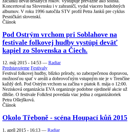
začiatku deväťdesiatych rokov. Vystupuje prevažne ako sólista.
Koncertoval na Slovensku i v zahraničí, vydal viacero hudobných
albumov. V roku 1996 natočila STV profil Petra Janků pre cyklus
Pesničkári slovenskí.
Článok
Pod Ostrým vrchom pri Soblahove na
festivale folkovej hudby vystúpi deväť
kapiel zo Slovenska a Čiech.
12. máj 2015 - 14:53
—
Radiar
Predstavujeme
Festivaly
Festival folkovej hudby, blízko prírody, so zabezpečenou dopravou,
možnosťou spať v areáli a dobrovoľným vstupným nie je v Trenčíne
každý deň. Pod Ostrým vrchom sa začína v piatok 8. mája o 12:00.
Nezisková organizácia EVA organizuje podobne ojedinelé akcie už
dlhšie. O festivale Folkfest povedala viac jedna z organizátoriek
Petra Ošlejšková.
Článok
Okolo Třeboně - scéna Houpací kůň 2015
1. apríl 2015 - 16:13
—
Radiar