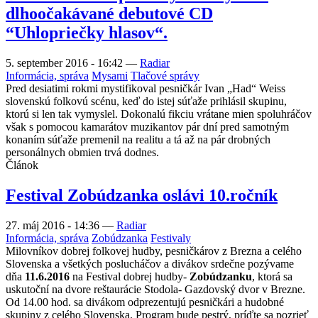
dlhoočakávané debutové CD
“Uhlopriečky hlasov“.
5. september 2016 - 16:42
—
Radiar
Informácia, správa
Mysami
Tlačové správy
Pred desiatimi rokmi mystifikoval pesničkár Ivan „Had“ Weiss
slovenskú folkovú scénu, keď do istej súťaže prihlásil skupinu,
ktorú si len tak vymyslel. Dokonalú fikciu vrátane mien spoluhráčov
však s pomocou kamarátov muzikantov pár dní pred samotným
konaním súťaže premenil na realitu a tá až na pár drobných
personálnych obmien trvá dodnes.
Článok
Festival Zobúdzanka oslávi 10.ročník
27. máj 2016 - 14:36
—
Radiar
Informácia, správa
Zobúdzanka
Festivaly
Milovníkov dobrej folkovej hudby, pesničkárov z Brezna a celého
Slovenska a všetkých poslucháčov a divákov srdečne pozývame
dňa
11.6.2016
na Festival dobrej hudby-
Zobúdzanku
, ktorá sa
uskutoční na dvore reštaurácie Stodola- Gazdovský dvor v Brezne.
Od 14.00 hod. sa divákom odprezentujú pesničkári a hudobné
skupiny z celého Slovenska. Program bude pestrý, príďte sa pozrieť