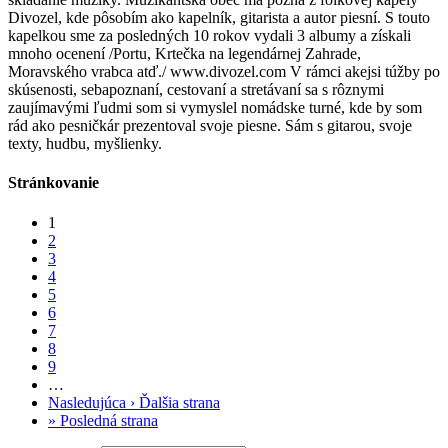
Divozel, kde pôsobím ako kapelník, gitarista a autor piesní. S touto
kapelkou sme za posledných 10 rokov vydali 3 albumy a získali
mnoho ocenení /Portu, Krtečka na legendárnej Zahrade,
Moravského vrabca atď./ www.divozel.com V rámci akejsi túžby po
skúsenosti, sebapoznaní, cestovaní a stretávaní sa s rôznymi
zaujímavými ľudmi som si vymyslel nomádske turné, kde by som
rád ako pesničkár prezentoval svoje piesne. Sám s gitarou, svoje
texty, hudbu, myšlienky.
Stránkovanie
1
2
3
4
5
6
7
8
9
…
Nasledujúca ›
Ďalšia strana
»
Posledná strana