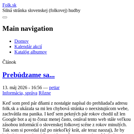
Folk
.
sk
Silná stránka slovenskej (folkovej) hudby
Main navigation
Domov
Kalendár akcií
Katalóg albumov
Článok
Prebúdzame sa...
13. máj 2026 - 16:56
—
petiar
Informácia, správa
Rôzne
Keď som pred pár dňami z nostalgie napísal do prehliadača adresu
folk.sk a ukázala sa mi len chybová stránka o neexistujúcom webe,
zachvátila ma panika. I keď sem pekných pár rokov chodil už len
Google bot a aj to čoraz menej často, ostával tento web stále veľkou
zásobou informácií o slovenskej folkovej scéne z rokov minulých.
Tak som si povedal (už po niekoľký krát, ale teraz naozaj), že by