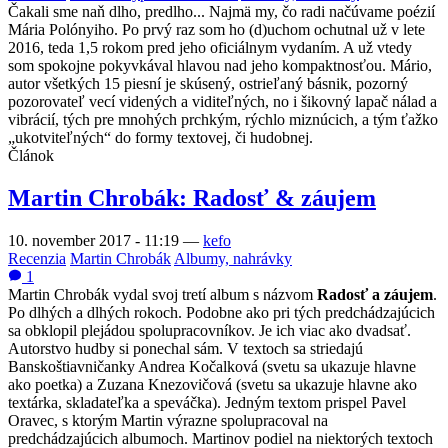
Čakali sme naň dlho, predlho... Najmä my, čo radi načúvame poézií
Mária Polónyiho. Po prvý raz som ho (d)uchom ochutnal už v lete
2016, teda 1,5 rokom pred jeho oficiálnym vydaním. A už vtedy
som spokojne pokyvkával hlavou nad jeho kompaktnosťou. Mário,
autor všetkých 15 piesní je skúsený, ostrieľaný básnik, pozorný
pozorovateľ vecí videných a viditeľných, no i šikovný lapač nálad a
vibrácií, tých pre mnohých prchkým, rýchlo miznúcich, a tým ťažko
„ukotviteľných“ do formy textovej, či hudobnej.
Článok
Martin Chrobák: Radosť & záujem
10. november 2017 - 11:19
—
kefo
Recenzia
Martin Chrobák
Albumy, nahrávky
1
Martin Chrobák vydal svoj tretí album s názvom
Radosť a záujem
.
Po dlhých a dlhých rokoch. Podobne ako pri tých predchádzajúcich
sa obklopil plejádou spolupracovníkov. Je ich viac ako dvadsať.
Autorstvo hudby si ponechal sám. V textoch sa striedajú
Banskoštiavničanky Andrea Kočalková (svetu sa ukazuje hlavne
ako poetka) a Zuzana Knezovičová (svetu sa ukazuje hlavne ako
textárka, skladateľka a speváčka). Jedným textom prispel Pavel
Oravec, s ktorým Martin výrazne spolupracoval na
predchádzajúcich albumoch. Martinov podiel na niektorých textoch