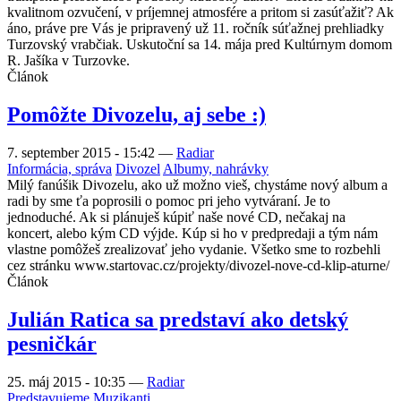
kvalitnom ozvučení, v príjemnej atmosfére a pritom si zasúťažiť? Ak
áno, práve pre Vás je pripravený už 11. ročník súťažnej prehliadky
Turzovský vrabčiak. Uskutoční sa 14. mája pred Kultúrnym domom
R. Jašíka v Turzovke.
Článok
Pomôžte Divozelu, aj sebe :)
7. september 2015 - 15:42
—
Radiar
Informácia, správa
Divozel
Albumy, nahrávky
Milý fanúšik Divozelu, ako už možno vieš, chystáme nový album a
radi by sme ťa poprosili o pomoc pri jeho vytváraní. Je to
jednoduché. Ak si plánuješ kúpiť naše nové CD, nečakaj na
koncert, alebo kým CD výjde. Kúp si ho v predpredaji a tým nám
vlastne pomôžeš zrealizovať jeho vydanie. Všetko sme to rozbehli
cez stránku www.startovac.cz/projekty/divozel-nove-cd-klip-aturne/
Článok
Julián Ratica sa predstaví ako detský
pesničkár
25. máj 2015 - 10:35
—
Radiar
Predstavujeme
Muzikanti