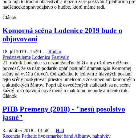
bolo fajn to trochu občerstviť a možno zase poskytnúť platformu pre
nadšenecké spravodajstvo o hudbe, ktorú máme radi.
Článok
Komorná scéna Lodenice 2019 bude o
objavovaní
18. júl 2019 - 15:59
—
Radiar
Predstavujeme
Lodenica
Festivaly
21. ročník Lodenice sa nezadržateľne blíži a my už dnes môžeme
povedať, že sa nám podarilo opäť posunúť dramaturgiu Komornej
scény na vyššiu úroveň. Od začiatku je jedným z hlavných poslaní
tejto scény poskytovať priestor umelcom a zoskupeniam komorných
a akustických žánrov. Popri už osvedčených stáliciach sa na scéne
každý rok objavujú nové mená a inak tomu nebude ani tento rok.
Článok
PHB Premeny (2018) - "nesú posolstvo
jasné"
3. október 2018 - 13:58
—
Had
Recenzia
Pathetic hypermarket band
Albumy, nahrávky