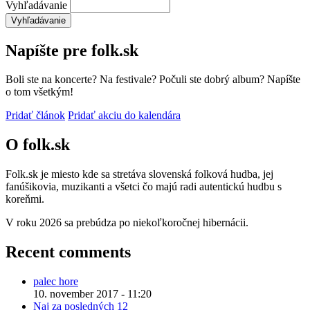
Vyhľadávanie
Napíšte pre folk.sk
Boli ste na koncerte? Na festivale? Počuli ste dobrý album? Napíšte
o tom všetkým!
Pridať článok
Pridať akciu do kalendára
O folk.sk
Folk.sk je miesto kde sa stretáva slovenská folková hudba, jej
fanúšikovia, muzikanti a všetci čo majú radi autentickú hudbu s
koreňmi.
V roku 2026 sa prebúdza po niekoľkoročnej hibernácii.
Recent comments
palec hore
10. november 2017 - 11:20
Naj za posledných 12