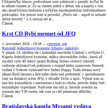
Uhlopriečky hlasov, podvedome som zalistoval v pamäti, koľký že
to album vlastne je. Že sa vlastne jedná o debut, ma u kapely s viac
ako desaťročnou históriou a toľkými muzikantskými individualitami
prekvapilo. Ale potom som si povedal: „Prečo nie – aspoň to nebude
debut nezrelý.“ :) A naozaj nie je...
Článok
Krst CD Rybí menuet od JFQ
1. november 2016 - 19:58
—
creeping_pig
Reportáž
Jednofázové kvasenie
Albumy, nahrávky
V piatok 14. októbra mi v kalendári zasvietila Udalosť s veľkým U.
Kapela Jednofázové kvasenie, stálica slovenského folku , ktorá už
myslím vyše 40 rokov (popri Rolling Stones svetový rekord)
vzdoruje akýmkoľvek pokusom o rozpad alebo zastavenie činnosti,
vydala v českom vydavateľstve Indies Happy Trails zbrusu nový
album Rybí menuet a krst tohto diela mal prebehnúť v spomínanom
čase na domácej scéne JFQ, v divadle Ticho a spol.. Vybral som sa
tam bez konzultácie s internetom a bola to chyba, pretože lístky boli
beznádejne vypredané. Našťastie ma istý p. Jaromír uviedol na
zoznam ako VIP osobu, tak som sa cítil primerane dôležito.
Článok
Bratislavská kapela Mysami vydáva