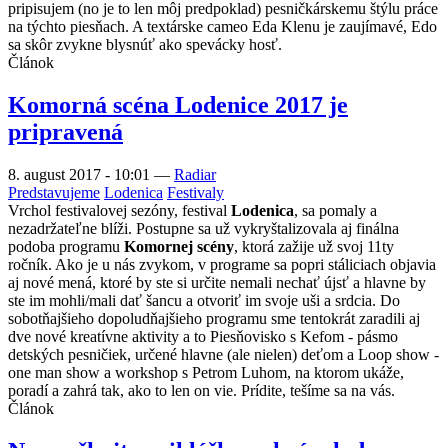
pripisujem (no je to len môj predpoklad) pesničkárskemu štýlu práce
na týchto piesňach. A textárske cameo Eda Klenu je zaujímavé, Edo
sa skôr zvykne blysnúť ako spevácky hosť.
Článok
Komorná scéna Lodenice 2017 je
pripravená
8. august 2017 - 10:01
—
Radiar
Predstavujeme
Lodenica
Festivaly
Vrchol festivalovej sezóny, festival
Lodenica
, sa pomaly a
nezadržateľne blíži. Postupne sa už vykryštalizovala aj finálna
podoba programu
Komornej scény
, ktorá zažije už svoj 11ty
ročník. Ako je u nás zvykom, v programe sa popri stáliciach objavia
aj nové mená, ktoré by ste si určite nemali nechať újsť a hlavne by
ste im mohli/mali dať šancu a otvoriť im svoje uši a srdcia. Do
sobotňajšieho dopoludňajšieho programu sme tentokrát zaradili aj
dve nové kreatívne aktivity a to Piesňovisko s Kefom - pásmo
detských pesničiek, určené hlavne (ale nielen) deťom a Loop show -
one man show a workshop s Petrom Luhom, na ktorom ukáže,
poradí a zahrá tak, ako to len on vie. Prídite, tešíme sa na vás.
Článok