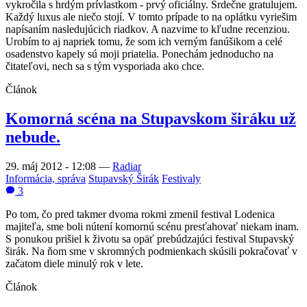
vykročila s hrdým prívlastkom - prvý oficiálny. Srdečne gratulujem.
Každý luxus ale niečo stojí. V tomto prípade to na oplátku vyriešim
napísaním nasledujúcich riadkov. A nazvime to kľudne recenziou.
Urobím to aj napriek tomu, že som ich verným fanúšikom a celé
osadenstvo kapely sú moji priatelia. Ponechám jednoducho na
čitateľovi, nech sa s tým vysporiada ako chce.
Článok
Komorná scéna na Stupavskom širáku už
nebude.
29. máj 2012 - 12:08
—
Radiar
Informácia, správa
Stupavský Širák
Festivaly
3
Po tom, čo pred takmer dvoma rokmi zmenil festival Lodenica
majiteľa, sme boli nútení komornú scénu presťahovať niekam inam.
S ponukou prišiel k životu sa opäť prebúdzajúci festival Stupavský
širák. Na ňom sme v skromných podmienkach skúsili pokračovať v
začatom diele minulý rok v lete.
Článok