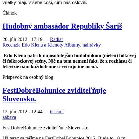
všetky majú v sebe čosi, čím nás oslovili.
Článok
Hudobný ambasádor Republiky Šariš
20. jún 2012 - 17:19
—
Radiar
Recenzia
Edo Klena a Klenoty
Albumy, nahrávky
Edo Klena patrí k najosobitejším hudobníkom (nielen) folkovej
či folkrockovej scény. Nič na tom nemení fakt, že z rozhlasu či
televízie nám každodenne servírujú iné mená.
Príspevok na osobný blog
FestDobréBohunice zviditeľňuje
Slovensko.
12. jún 2012 - 12:44
—
tisicoci
zábava
FestDobréBohunice zviditeľňuje Slovensko.
Už teraz sa tešíme na FestDobréBohunice 2012. Bude to 10-ty