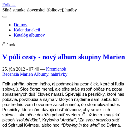
Folk
.
sk
Silná stránka slovenskej (folkovej) hudby
Domov
Kalendár akcií
Main
Katalóg albumov
navigation
Článok
V půli cesty - nový album skupiny Marien
25. jún 2012 - 07:40
—
Kremienok
Recenzia
Marien
Albumy, nahrávky
Folk zahŕňa, okrem iného, aj podmnožinu pesničiek, ktoré si ľudia
spievajú. Síce čoraz menej, ale ešte stále aspoň občas na zopár
spriaznených duší človek narazí. Spievajú sa pesničky, ktoré nás
pobavia, povzbudia a najmä v ktorých nájdeme sami seba. Ich
prostredníctvom hovoríme za seba niečo, čo sformuloval autor.
Pesničky, ktoré nám dávajú dosť dôvodov, aby sme si ich
spievali, skutočne dokážu pohnúť svetom. Či už ide o magickú
pieseň “
Holubí dům
”, Krylovho “
Anděla
”, “
Za svou pravdou stát
”
od Spirituál Kvintetu, alebo hoci “
Blowing in the wind
” od Dylana,