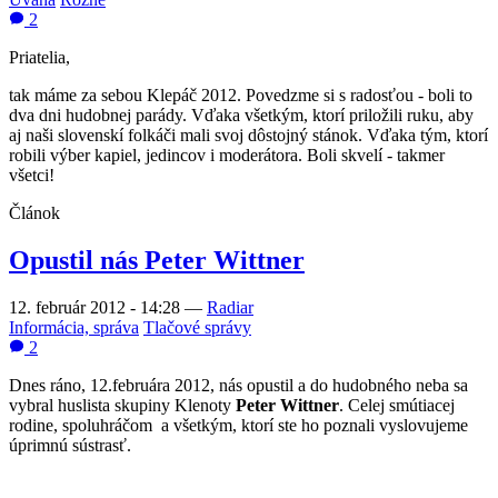
2
Priatelia,
tak máme za sebou Klepáč 2012. Povedzme si s radosťou - boli to
dva dni hudobnej parády. Vďaka všetkým, ktorí priložili ruku, aby
aj naši slovenskí folkáči mali svoj dôstojný stánok. Vďaka tým, ktorí
robili výber kapiel, jedincov i moderátora. Boli skvelí - takmer
všetci!
Článok
Opustil nás Peter Wittner
12. február 2012 - 14:28
—
Radiar
Informácia, správa
Tlačové správy
2
Dnes ráno, 12.februára 2012, nás opustil a do hudobného neba sa
vybral huslista skupiny Klenoty
Peter Wittner
. Celej smútiacej
rodine, spoluhráčom a všetkým, ktorí ste ho poznali vyslovujeme
úprimnú sústrasť.