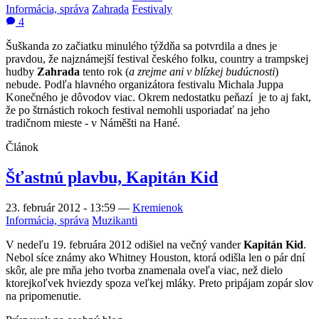
Informácia, správa
Zahrada
Festivaly
4
Šuškanda zo začiatku minulého týždňa sa potvrdila a dnes je
pravdou, že najznámejší festival českého folku, country a trampskej
hudby
Zahrada
tento rok (
a zrejme ani v blízkej budúcnosti
)
nebude. Podľa hlavného organizátora festivalu Michala Juppa
Konečného je dôvodov viac. Okrem nedostatku peňazí je to aj fakt,
že po štrnástich rokoch festival nemohli usporiadať na jeho
tradičnom mieste - v Náměšti na Hané.
Článok
Šťastnú plavbu, Kapitán Kid
23. február 2012 - 13:59
—
Kremienok
Informácia, správa
Muzikanti
V nedeľu 19. februára 2012 odišiel na večný vander
Kapitán Kid
.
Nebol síce známy ako Whitney Houston, ktorá odišla len o pár dní
skôr, ale pre mňa jeho tvorba znamenala oveľa viac, než dielo
ktorejkoľvek hviezdy spoza veľkej mláky. Preto pripájam zopár slov
na pripomenutie.