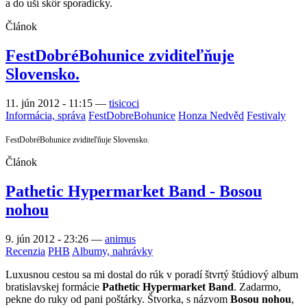
a do uší skôr sporadicky.
Článok
FestDobréBohunice zviditeľňuje
Slovensko.
11. jún 2012 - 11:15
—
tisicoci
Informácia, správa
FestDobreBohunice
Honza Nedvěd
Festivaly
FestDobréBohunice zviditeľňuje Slovensko.
Článok
Pathetic Hypermarket Band - Bosou
nohou
9. jún 2012 - 23:26
—
animus
Recenzia
PHB
Albumy, nahrávky
Luxusnou cestou sa mi dostal do rúk v poradí štvrtý štúdiový album
bratislavskej formácie
Pathetic Hypermarket Band
. Zadarmo,
pekne do ruky od pani poštárky. Štvorka, s názvom
Bosou nohou
,