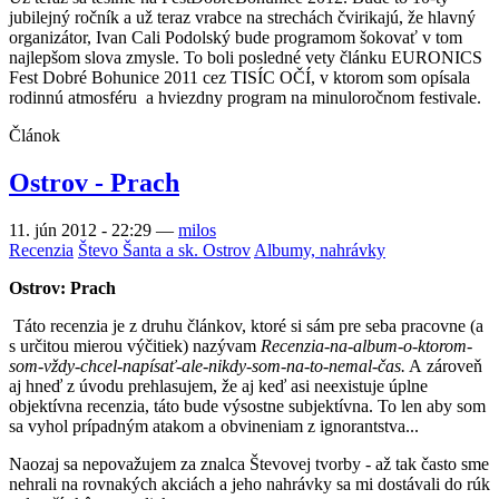
jubilejný ročník a už teraz vrabce na strechách čvirikajú, že hlavný
organizátor, Ivan Cali Podolský bude programom šokovať v tom
najlepšom slova zmysle. To boli posledné vety článku EURONICS
Fest Dobré Bohunice 2011 cez TISÍC OČÍ, v ktorom som opísala
rodinnú atmosféru a hviezdny program na minuloročnom festivale.
Článok
Ostrov - Prach
11. jún 2012 - 22:29
—
milos
Recenzia
Števo Šanta a sk. Ostrov
Albumy, nahrávky
Ostrov: Prach
Táto recenzia je z druhu článkov, ktoré si sám pre seba pracovne (a
s určitou mierou výčitiek) nazývam
Recenzia-na-album-o-ktorom-
som-vždy-chcel-napísať-ale-nikdy-som-na-to-nemal-čas.
A zároveň
aj hneď z úvodu prehlasujem, že aj keď asi neexistuje úplne
objektívna recenzia, táto bude výsostne subjektívna. To len aby som
sa vyhol prípadným atakom a obvineniam z ignorantstva...
Naozaj sa nepovažujem za znalca Števovej tvorby - až tak často sme
nehrali na rovnakých akciách a jeho nahrávky sa mi dostávali do rúk