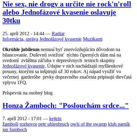
Nie sex, nie drogy a určite nie rock'n'roll
alebo Jednofázové kvasenie oslavuje
30tku
25. apríl 2012 - 14:44
—
Radiar
Informácia, správa
Jednofázové kvasenie
Muzikanti
Okrúhle jubileum
nemusí byť znervózňujúcim dôvodom na
bilancovanie. Duševnú sviežosť týchto čiperných dám má na
svedomí zvláštna záľuba v depresívnych textoch skupiny
Jednofázové kvasenie
. Údajne v nich nachádzajú myšlienkové
posuny, ktorými sa inšpirujú už 30 rokov. Aj nápad využiť vo
večernej garderóbe prvky dopravného značenia pripisujú dievčatá
vplyvu 1FQ.
Príspevok na osobný blog
Honza Žamboch: "Poslouchám srdce..."
7. apríl 2012 - 17:01
—
kejtrin
žamboši
rozhovor
pete uhlenbruch
owls of the swamp
klub parník
jan žamboch