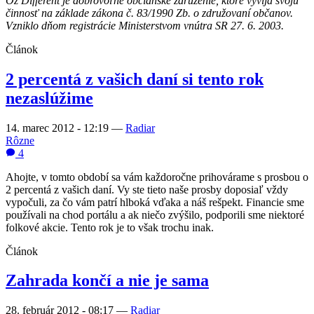
Oz Different je dobrovoľné občianske združenie, ktoré vyvíja svoju
činnosť na základe zákona č. 83/1990 Zb. o združovaní občanov.
Vzniklo dňom registrácie Ministerstvom vnútra SR 27. 6. 2003.
Článok
2 percentá z vašich daní si tento rok
nezaslúžime
14. marec 2012 - 12:19
—
Radiar
Rôzne
4
Ahojte, v tomto období sa vám každoročne prihovárame s prosbou o
2 percentá z vašich daní. Vy ste tieto naše prosby doposiaľ vždy
vypočuli, za čo vám patrí hlboká vďaka a náš rešpekt. Financie sme
používali na chod portálu a ak niečo zvýšilo, podporili sme niektoré
folkové akcie. Tento rok je to však trochu inak.
Článok
Zahrada končí a nie je sama
28. február 2012 - 08:17
—
Radiar