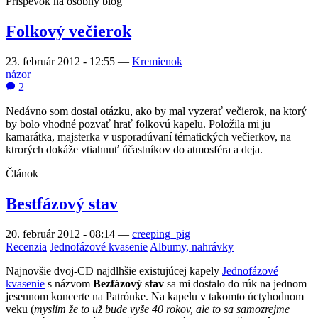
Príspevok na osobný blog
Folkový večierok
23. február 2012 - 12:55
—
Kremienok
názor
2
Nedávno som dostal otázku, ako by mal vyzerať večierok, na ktorý
by bolo vhodné pozvať hrať folkovú kapelu. Položila mi ju
kamarátka, majsterka v usporadúvaní tématických večierkov, na
ktrorých dokáže vtiahnuť účastníkov do atmosféra a deja.
Článok
Bestfázový stav
20. február 2012 - 08:14
—
creeping_pig
Recenzia
Jednofázové kvasenie
Albumy, nahrávky
Najnovšie dvoj-CD najdlhšie existujúcej kapely
Jednofázové
kvasenie
s názvom
Bezfázový stav
sa mi dostalo do rúk na jednom
jesennom koncerte na Patrónke. Na kapelu v takomto úctyhodnom
veku (
myslím že to už bude vyše 40 rokov, ale to sa samozrejme