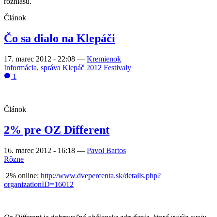
rozhlasu.
Článok
Čo sa dialo na Klepáči
17. marec 2012 - 22:08
—
Kremienok
Informácia, správa
Klepáč 2012
Festivaly
1
Článok
2% pre OZ Different
16. marec 2012 - 16:18
—
Pavol Bartos
Rôzne
2% online:
http://www.dvepercenta.sk/details.php?
organizationID=16012