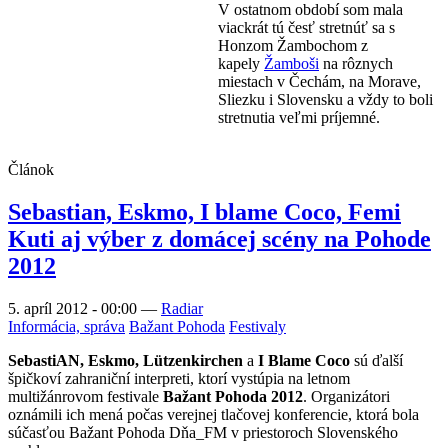
V ostatnom období som mala
viackrát tú česť stretnúť sa s
Honzom Žambochom z
kapely
Žamboši
na rôznych
miestach v Čechám, na Morave,
Sliezku i Slovensku a vždy to boli
stretnutia veľmi príjemné.
Článok
Sebastian, Eskmo, I blame Coco, Femi
Kuti aj výber z domácej scény na Pohode
2012
5. apríl 2012 - 00:00
—
Radiar
Informácia, správa
Bažant Pohoda
Festivaly
SebastiAN, Eskmo, Lützenkirchen
a
I Blame Coco
sú ďalší
špičkoví zahraniční interpreti, ktorí vystúpia na letnom
multižánrovom festivale
Bažant Pohoda 2012
. Organizátori
oznámili ich mená počas verejnej tlačovej konferencie, ktorá bola
súčasťou Bažant Pohoda Dňa_FM v priestoroch Slovenského