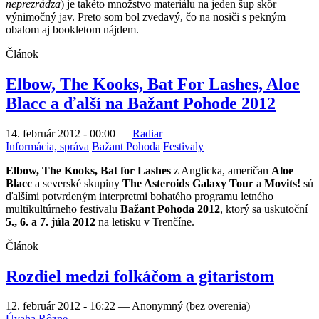
neprezrádza
) je takéto množstvo materiálu na jeden šup skôr
výnimočný jav. Preto som bol zvedavý, čo na nosiči s pekným
obalom aj bookletom nájdem.
Článok
Elbow, The Kooks, Bat For Lashes, Aloe
Blacc a ďalší na Bažant Pohode 2012
14. február 2012 - 00:00
—
Radiar
Informácia, správa
Bažant Pohoda
Festivaly
Elbow, The Kooks, Bat for Lashes
z Anglicka, američan
Aloe
Blacc
a severské skupiny
The Asteroids Galaxy Tour
a
Movits!
sú
ďalšími potvrdeným interpretmi bohatého programu letného
multikultúrneho festivalu
Bažant Pohoda 2012
, ktorý sa uskutoční
5., 6. a 7. júla 2012
na letisku v Trenčíne.
Článok
Rozdiel medzi folkáčom a gitaristom
12. február 2012 - 16:22
—
Anonymný (bez overenia)
Úvaha
Rôzne