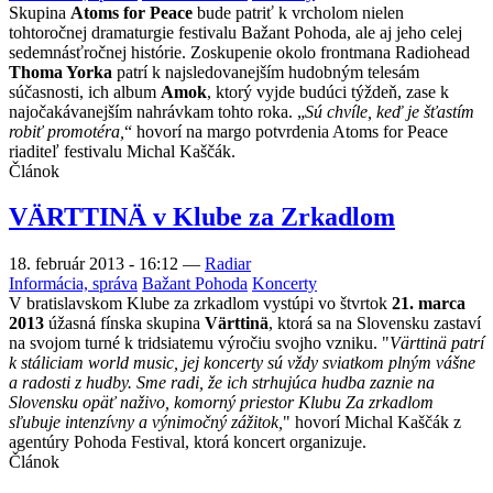
Skupina
Atoms for Peace
bude patriť k vrcholom nielen
tohtoročnej dramaturgie festivalu Bažant Pohoda, ale aj jeho celej
sedemnásťročnej histórie. Zoskupenie okolo frontmana Radiohead
Thoma Yorka
patrí k najsledovanejším hudobným telesám
súčasnosti, ich album
Amok
, ktorý vyjde budúci týždeň, zase k
najočakávanejším nahrávkam tohto roka. „
Sú chvíle, keď je šťastím
robiť promotéra,
“ hovorí na margo potvrdenia Atoms for Peace
riaditeľ festivalu Michal Kaščák.
Článok
VÄRTTINÄ v Klube za Zrkadlom
18. február 2013 - 16:12
—
Radiar
Informácia, správa
Bažant Pohoda
Koncerty
V bratislavskom Klube za zrkadlom vystúpi vo štvrtok
21. marca
2013
úžasná fínska skupina
Värttinä
, ktorá sa na Slovensku zastaví
na svojom turné k tridsiatemu výročiu svojho vzniku. "
Värttinä patrí
k stáliciam world music, jej koncerty sú vždy sviatkom plným vášne
a radosti z hudby. Sme radi, že ich strhujúca hudba zaznie na
Slovensku opäť naživo, komorný priestor Klubu Za zrkadlom
sľubuje intenzívny a výnimočný zážitok,
" hovorí Michal Kaščák z
agentúry Pohoda Festival, ktorá koncert organizuje.
Článok