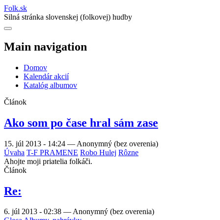
Folk
.
sk
Silná stránka slovenskej (folkovej) hudby
Main navigation
Domov
Kalendár akcií
Katalóg albumov
Článok
Ako som po čase hral sám zase
15. júl 2013 - 14:24
—
Anonymný (bez overenia)
Úvaha
T-F PRAMENE
Robo Hulej
Rôzne
Ahojte moji priatelia folkáči.
Článok
Re:
6. júl 2013 - 02:38
—
Anonymný (bez overenia)