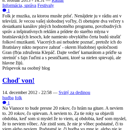
8. február 2013 - 14:51
—
Radiar
Informácia, správa
Festivaly
1
Folk je muzika, za ktorou musíte prísť. Nenájdete ju v rádiu ani v
televízii. Je vecou vašej slobodnej voľby, či obetujete dva večery s
desiatkami kanálov plných hodnotného programu, povzbudivých
správ a inšpiratívnych reklám a prídete do starého mlyna v
bratislavských lesoch, kde namiesto obvyklého čerta budú strašiť
folkoví muzikanti. Viacerých asi nebudete poznať, pretože ich do
Bratislavy nikto nepozve zahrať - okrem Hudobnej spoločnosti
Gran (fb)a združenia Klepáč. Dajte vedieť kamarátom a príďte sa
stretnúť s fajn ľuďmi a s pesničkami, ktoré sa nielen spievajú, ale
hlavne žijú.
Príspevok na osobný blog
Choď von!
14. december 2012 - 22:58
—
Svätý za dedinou
hudba
folk
1
Na Vianoce to bude presne 20 rokov, čo hrám na gitare. A neviem
to. 20 rokov, čo spievam. A neviem to. Za tie roky sa objavili
obdobia, keď som si myslel že to viem, aj obdobia, keď som myslel,
že to neviem vôbec. Ale zistil som, že nie je vôbec podstatné, či to
viem alebo neviem. Podstatné je, či hudba vo mne je, alebo nie je.