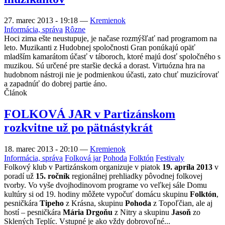
27. marec 2013 - 19:18
—
Kremienok
Informácia, správa
Rôzne
Hoci zima ešte neustupuje, je načase rozmýšľať nad programom na
leto. Muzikanti z Hudobnej spoločnosti Gran ponúkajú opäť
mladším kamarátom účasť v táboroch, ktoré majú dosť spoločného s
muzikou. Sú určené pre staršie decká a dorast. Virtuózna hra na
hudobnom nástroji nie je podmienkou účasti, zato chuť muzicírovať
a zapadnúť do dobrej partie áno.
Článok
FOLKOVÁ JAR v Partizánskom
rozkvitne už po pätnástykrát
18. marec 2013 - 20:10
—
Kremienok
Informácia, správa
Folková jar
Pohoda
Folktón
Festivaly
Folkový klub v Partizánskom organizuje v piatok
19. apríla 2013
v
poradí už
15. ročník
regionálnej prehliadky pôvodnej folkovej
tvorby. Vo vyše dvojhodinovom programe vo veľkej sále Domu
kultúry si od 19. hodiny môžete vypočuť domácu skupinu
Folktón
,
pesničkára
Tipeho
z Krásna, skupinu
Pohoda
z Topoľčian, ale aj
hostí – pesničkára
Mária Drgoňu
z Nitry a skupinu
Jasoň
zo
Sklených Teplíc. Vstupné je ako vždy dobrovoľné...