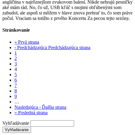
angličtina v najrôznejšom zvukovom balení. Nikde nehrajú pesničky
aké mám rád. No, čo už, USB kľúč s mojimi obľúbenými som
zabudol, ale aspoň si môžem v hlave znova prehrať to, čo som práve
počul. Vraciam sa totižto z prvého Koncertu Za pecou tejto sezóny.
Stránkovanie
«
Prvá strana
‹ Predchádzajúca
Predchádzajúca strana
1
2
3
4
5
6
7
8
9
…
Nasledujúca ›
Ďalšia strana
»
Posledná strana
Vyhľadávanie