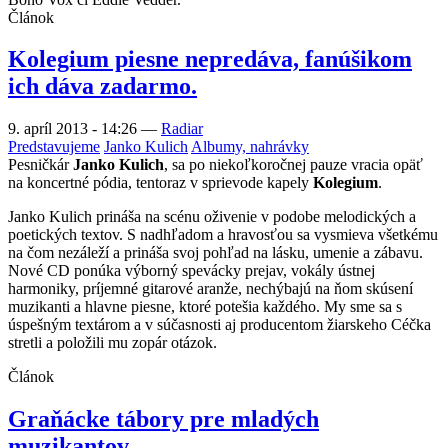
Článok
Kolegium piesne nepredáva, fanúšikom
ich dáva zadarmo.
9. apríl 2013 - 14:26
—
Radiar
Predstavujeme
Janko Kulich
Albumy, nahrávky
Pesničkár
Janko Kulich
, sa po niekoľkoročnej pauze vracia opäť
na koncertné pódia, tentoraz v sprievode kapely
Kolegium
.
Janko Kulich prináša na scénu oživenie v podobe melodických a
poetických textov. S nadhľadom a hravosťou sa vysmieva všetkému
na čom nezáleží a prináša svoj pohľad na lásku, umenie a zábavu.
Nové CD ponúka výborný spevácky prejav, vokály ústnej
harmoniky, príjemné gitarové aranže, nechýbajú na ňom skúsení
muzikanti a hlavne piesne, ktoré potešia každého. My sme sa s
úspešným textárom a v súčasnosti aj producentom žiarskeho Céčka
stretli a položili mu zopár otázok.
Článok
Graňácke tábory pre mladých
muzikantov