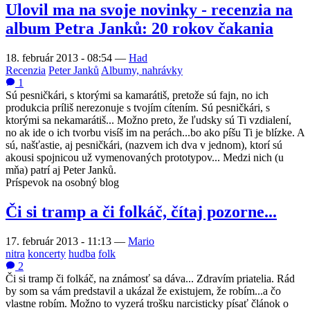
Ulovil ma na svoje novinky - recenzia na
album Petra Janků: 20 rokov čakania
18. február 2013 - 08:54
—
Had
Recenzia
Peter Janků
Albumy, nahrávky
1
Sú pesničkári, s ktorými sa kamarátiš, pretože sú fajn, no ich
produkcia príliš nerezonuje s tvojím cítením. Sú pesničkári, s
ktorými sa nekamarátiš... Možno preto, že ľudsky sú Ti vzdialení,
no ak ide o ich tvorbu visíš im na perách...bo ako píšu Ti je blízke. A
sú, našťastie, aj pesničkári, (nazvem ich dva v jednom), ktorí sú
akousi spojnicou už vymenovaných prototypov... Medzi nich (u
mňa) patrí aj Peter Janků.
Príspevok na osobný blog
Či si tramp a či folkáč, čítaj pozorne...
17. február 2013 - 11:13
—
Mario
nitra
koncerty
hudba
folk
2
Či si tramp či folkáč, na známosť sa dáva... Zdravím priatelia. Rád
by som sa vám predstavil a ukázal že existujem, že robím...a čo
vlastne robím. Možno to vyzerá trošku narcisticky písať článok o