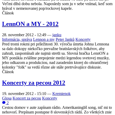
Veľmi dlhú dobu nebola. Naposledy som ju v sebe vnímal, keď som
hrával v nemenovanej pop/rockovej kapele.
Článok
LennON a MY - 2012
28. november 2012 - 12:49
—
janku
Informácia, správa
Lennon a my
Peter Janků
Koncerty
Pred tromi rokmi pri príležitosti 30. výročia úmrtia Johna Lennona
sa dalo dokopy niekoľko prevažne bratislavských folkérov, aby
zahrali, zaspomínali ale najmä stretli sa. Slovná hračka LennON a
MY ponúkla zvláštne prepojenie medzi legendou svetovej muziky,
jeho odkazom a produkciou, nad zaradením ktorej do ohraničenej
kolonky "folk" sa vedú rôzne ale stále pretrvávajúce diskusie.
Článok
Koncerty za pecou 2012
19. november 2012 - 15:10
—
Kremienok
Glosa
Koncert za pecou
Koncerty
2
Cestou domov v aute zapínam rádio. Amerikaningliš song, nič mi to
nehovorí. Prepínam postupne 8 slovenských rádií. Zo všetkých znie