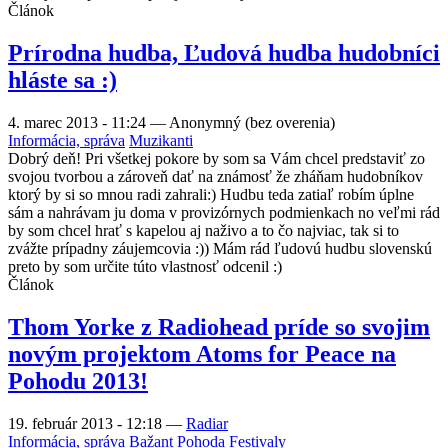
Článok
Prírodna hudba, Ľudová hudba hudobníci
hláste sa :)
4. marec 2013 - 11:24
—
Anonymný (bez overenia)
Informácia, správa
Muzikanti
Dobrý deň! Pri všetkej pokore by som sa Vám chcel predstaviť zo
svojou tvorbou a zároveň dať na známosť že zháňam hudobníkov
ktorý by si so mnou radi zahrali:) Hudbu teda zatiaľ robím úplne
sám a nahrávam ju doma v provizórnych podmienkach no veľmi rád
by som chcel hrať s kapelou aj naživo a to čo najviac, tak si to
zvážte prípadny záujemcovia :)) Mám rád ľudovú hudbu slovenskú
preto by som určite túto vlastnosť odcenil :)
Článok
Thom Yorke z Radiohead príde so svojim
novým projektom Atoms for Peace na
Pohodu 2013!
19. február 2013 - 12:18
—
Radiar
Informácia, správa
Bažant Pohoda
Festivaly