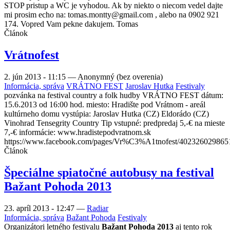
STOP pristup a WC je vyhodou. Ak by niekto o niecom vedel dajte
mi prosim echo na: tomas.montty@gmail.com , alebo na 0902 921
174. Vopred Vam pekne dakujem. Tomas
Článok
Vrátnofest
2. jún 2013 - 11:15
—
Anonymný (bez overenia)
Informácia, správa
VRÁTNO FEST
Jaroslav Hutka
Festivaly
pozvánka na festival country a folk hudby VRÁTNO FEST dátum:
15.6.2013 od 16:00 hod. miesto: Hradište pod Vrátnom - areál
kultúrneho domu vystúpia: Jaroslav Hutka (CZ) Eldorádo (CZ)
Vinohrad Tensegrity Country Tip vstupné: predpredaj 5,-€ na mieste
7,-€ informácie: www.hradistepodvratnom.sk
https://www.facebook.com/pages/Vr%C3%A1tnofest/402326029865
Článok
Špeciálne spiatočné autobusy na festival
Bažant Pohoda 2013
23. apríl 2013 - 12:47
—
Radiar
Informácia, správa
Bažant Pohoda
Festivaly
Organizátori letného festivalu
Bažant Pohoda 2013
aj tento rok