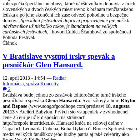
zabezpečia špeciálne autobusy, ktoré návštevníkov dopravia z troch
slovenských a dvoch českých miest rovno k bránam trenčianskeho
letiska a po jeho skončení ich zase odvezú pohodlne a bezpečne
domov. „
Špeciálnu festivalovú dopravu pripravujeme pre našich
návštevníkov už niekoľko rokov, je štandardom na veľkých
európskych festivaloch,
“ hovorí Ľubica Ščambová zo spoločnosti
Pohoda Festival.
Článok
V Bratislave vystúpi írsky spevák a
pesničkár Glen Hansard.
12. apríl 2013 - 14:54
—
Radiar
Informácia, správa
Koncerty
2
Bratislava bude jednou zo zastávok tohtoročného turné írskeho
pesničkára a speváka
Glena Hansarda
. Svoj sólový album
Rhytm
and Repose
(www.songofgoodhope.com)predstaví
18. augusta
20113
v Ateliéri Babylon. Prvých sto vstupeniek v zvýhodnenej
cene 25 eur je už k dispozícii na stránkach
http://orepole.interticket.sk .Hansard kráča na sólovej dráhe v
šľapajach Leonarda Cohena, Boba Dylana či Brucea Springsteena a
medzi veľkých fanúšikov jeho hudby patria aj také celebrity ako
Bono Vox či Eddie Vedder.