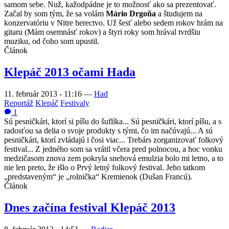
samom sebe. Nuž, kažodpádne je to možnosť ako sa prezentovať.
Začal by som tým, že sa volám
Mário Drgoňa
a študujem na
konzervatóriu v Nitre herectvo. Už šesť alebo sedem rokov hrám na
gitaru (Mám osemnásť rokov) a štyri roky som hrával tvrdšiu
muziku, od čoho som upustil.
Článok
Klepáč 2013 očami Hada
11. február 2013 - 11:16
—
Had
Reportáž
Klepáč
Festivaly
1
Sú pesničkári, ktorí si píšu do šuflíka... Sú pesničkári, ktorí píšu, a s
radosťou sa delia o svoje produkty s tými, čo im načúvajú... A sú
pesničkári, ktorí zvládajú i čosi viac... Trebárs zorganizovať folkový
festival... Z jedného som sa vrátil včera pred polnocou, a hoc vonku
medzičasom znova zem pokryla snehová emulzia bolo mi letno, a to
nie len preto, že išlo o Prvý letný folkový festival. Jeho tatkom
„predstaveným“ je „rolnička“ Kremienok (Dušan Francú).
Článok
Dnes začína festival Klepáč 2013