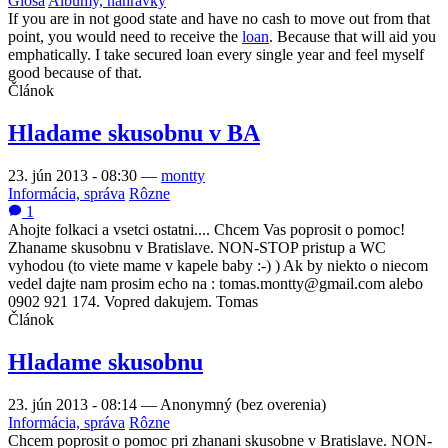
Glosa
Albumy, nahrávky
If you are in not good state and have no cash to move out from that
point, you would need to receive the
loan
. Because that will aid you
emphatically. I take secured loan every single year and feel myself
good because of that.
Článok
Hladame skusobnu v BA
23. jún 2013 - 08:30
—
montty
Informácia, správa
Rôzne
1
Ahojte folkaci a vsetci ostatni.... Chcem Vas poprosit o pomoc!
Zhaname skusobnu v Bratislave. NON-STOP pristup a WC
vyhodou (to viete mame v kapele baby :-) ) Ak by niekto o niecom
vedel dajte nam prosim echo na : tomas.montty@gmail.com alebo
0902 921 174. Vopred dakujem. Tomas
Článok
Hladame skusobnu
23. jún 2013 - 08:14
—
Anonymný (bez overenia)
Informácia, správa
Rôzne
Chcem poprosit o pomoc pri zhanani skusobne v Bratislave. NON-