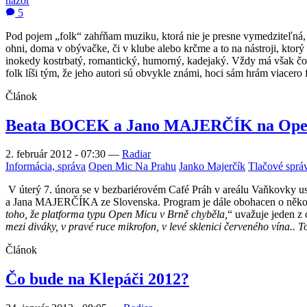
názor
5
Pod pojem „folk“ zahŕňam muziku, ktorá nie je presne vymedziteľná, al
ohni, doma v obývačke, či v klube alebo krčme a to na nástroji, ktorý
inokedy kostrbatý, romantický, humorný, kadejaký. Vždy má však čos
folk líši tým, že jeho autori sú obvykle známi, hoci sám hrám viacero 
Článok
Beata BOCEK a Jano MAJERČÍK na Op
2. február 2012 - 07:30
—
Radiar
Informácia, správa
Open Mic Na Prahu
Janko Majerčík
Tlačové sprá
V úterý 7. února se v bezbariérovém Café Práh v areálu Vaňkovky 
a Jana MAJERČÍKA ze Slovenska. Program je dále obohacen o několik
toho, že platforma typu Open Micu v Brně chyběla,
“ uvažuje jeden z
mezi diváky, v pravé ruce mikrofon, v levé sklenici červeného vína.. To
Článok
Čo bude na Klepáči 2012?