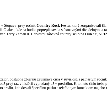
ík v Stupave prvý ročník
Country Rock Festu
, ktorý zorganizovali
roll. O akcii, kde sa hudba popreplietavala s úsmevnými divadelnými a 
ia Ivan Terry Zeman & Harvestri, zábavná country skupina OuKeY,
zátori postupne zbierajú zaujímavé čísla v súvislosti s pätnástym ročn
 totiž prvý raz v histórii vypredaný už v predstihu. K tomuto číslu treba 
ého areálu, kde dostali špeciálnu pásku s telefónnym kontaktom na jeho