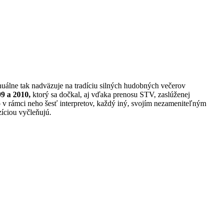
nuálne tak nadväzuje na tradíciu silných hudobných večerov
9 a 2010,
ktorý sa dočkal, aj vďaka prenosu STV, zaslúženej
 v rámci neho šesť interpretov, každý iný, svojím nezameniteľným
zíciou vyčleňujú.