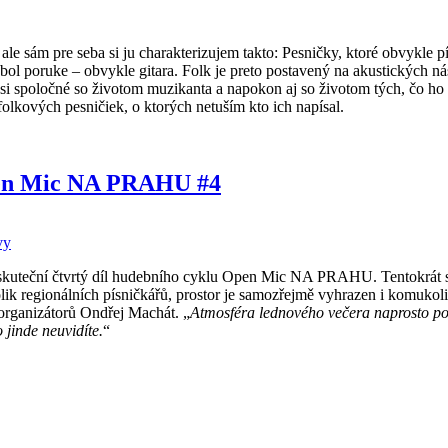
e sám pre seba si ju charakterizujem takto: Pesničky, ktoré obvykle píšu
 bol poruke – obvykle gitara. Folk je preto postavený na akustických ná
i spoločné so životom muzikanta a napokon aj so životom tých, čo ho
folkových pesničiek, o ktorých netuším kto ich napísal.
en Mic NA PRAHU #4
vy
uskuteční čtvrtý díl hudebního cyklu Open Mic NA PRAHU. Tentokrát 
 regionálních písničkářů, prostor je samozřejmě vyhrazen i komukoli
 organizátorů Ondřej Machát. „
Atmosféra lednového večera naprosto poh
 jinde neuvidíte.
“