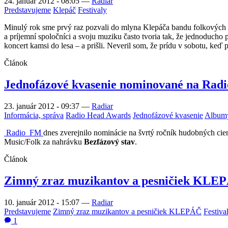
24. január 2012 - 08:05
—
Radiar
Predstavujeme
Klepáč
Festivaly
Minulý rok sme prvý raz pozvali do mlyna Klepáča bandu folkových m
a príjemní spoločníci a svoju muziku často tvoria tak, že jednoducho 
koncert kamsi do lesa – a prišli. Neveril som, že prídu v sobotu, keď
Článok
Jednofázové kvasenie nominované na Rad
23. január 2012 - 09:37
—
Radiar
Informácia, správa
Radio Head Awards
Jednofázové kvasenie
Albumy
Radio_FM
dnes zverejnilo nominácie na švrtý ročník hudobných ci
Music/Folk za nahrávku
Bezfázový stav
.
Článok
Zimný zraz muzikantov a pesničiek KLEPÁ
10. január 2012 - 15:07
—
Radiar
Predstavujeme
Zimný zraz muzikantov a pesničiek KLEPÁČ
Festiva
1