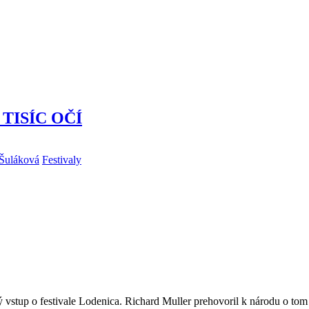
z TISÍC OČÍ
 Šuláková
Festivaly
stup o festivale Lodenica. Richard Muller prehovoril k národu o tom a