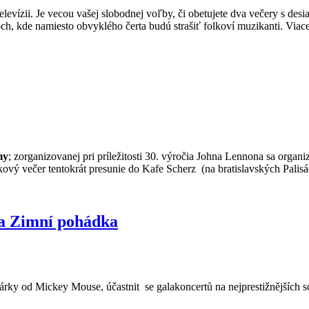
 televízii. Je vecou vašej slobodnej voľby, či obetujete dva večery s 
och, kde namiesto obvyklého čerta budú strašiť folkoví muzikanti. Viac
my
; zorganizovanej pri príležitosti 30. výročia Johna Lennona sa organiz
vý večer tentokrát presunie do Kafe Scherz (na bratislavských Palisád
 a Zimní pohádka
dárky od Mickey Mouse, účastnit
se galakoncertů na nejprestižnějších