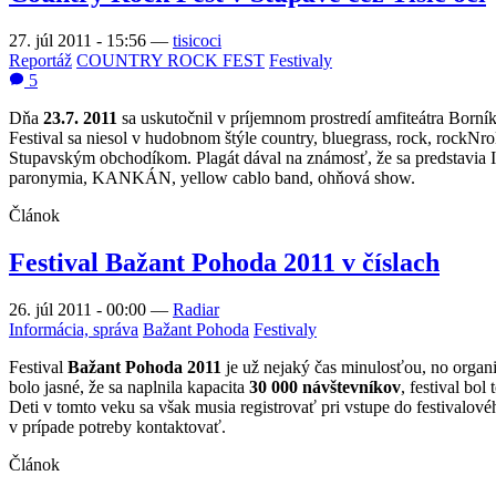
27. júl 2011 - 15:56
—
tisicoci
Reportáž
COUNTRY ROCK FEST
Festivaly
5
Dňa
23.7. 2011
sa uskutočnil v príjemnom prostredí amfiteátra Born
Festival sa niesol v hudobnom štýle country, bluegrass, rock, rockN
Stupavským obchodíkom. Plagát dával na známosť, že sa predstav
paronymia, KANKÁN, yellow cablo band, ohňová show.
Článok
Festival Bažant Pohoda 2011 v číslach
26. júl 2011 - 00:00
—
Radiar
Informácia, správa
Bažant Pohoda
Festivaly
Festival
Bažant Pohoda 2011
je už nejaký čas minulosťou, no organi
bolo jasné, že sa naplnila kapacita
30 000 návštevníkov
, festival bol
Deti v tomto veku sa však musia registrovať pri vstupe do festivalov
v prípade potreby kontaktovať.
Článok