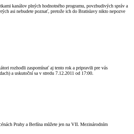
desiatkami kanálov plných hodnotného programu, povzbudivých správ a
erých asi nebudete poznať, pretože ich do Bratislavy nikto nepozve
átori rozhodli zaspomínať aj tento rok a pripravili pre vás
ach) a uskutoční sa v stredu 7.12.2011 od 17:00.
 scénách Prahy a Berlína můžete jen na VII. Mezinárodním