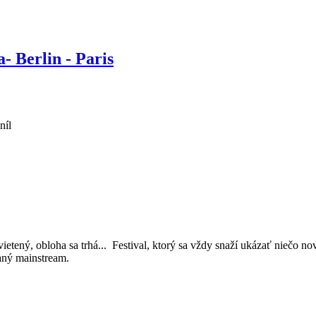
- Berlin - Paris
níl
svietený, obloha sa trhá... Festival, ktorý sa vždy snaží ukázať niečo 
haný mainstream.