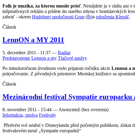
Folk je muzika, za ktorou musíte prísť
. Nenájdete ju v rádiu ani v
inšpiratívnych reklám a prídete do starého mlyna v bratislavských les
zahrať - okrem
Hudobnej spoločnosti Gran
(
fb
)a
združenia Klepáč
.
Článok
LennON a MY 2011
5. december 2011 - 11:37
—
Radiar
Predstavujeme
Lennon a my
Tlačové správy
Po minuloročnom úvodnom vrelo prijatom ročníku akcie
Lennon a 
pokračovanie. Z pôvodných priestorov Mestskej knižnice sa spomienko
Článok
Mezinárodní festival Sympatie europarku
8. november 2011 - 15:44
—
Anonymný (bez overenia)
Informácia, správa
Festivaly
Předvést své umění v Disneylandu před početným publikem, získat 
festivalovém turné „Sympatie europarků“