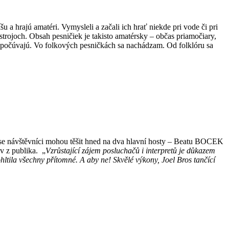
 a hrajú amatéri. Vymysleli a začali ich hrať niekde pri vode či pri
strojoch. Obsah pesničiek je takisto amatérsky – občas priamočiary,
 počúvajú. Vo folkových pesničkách sa nachádzam. Od folklóru sa
se návštěvníci mohou těšit hned na dva hlavní hosty – Beatu BOCEK
v z publika.
„
Vzrůstající zájem posluchačů i interpretů je důkazem
ltila všechny přítomné. A aby ne! Skvělé výkony, Joel Bros tančící