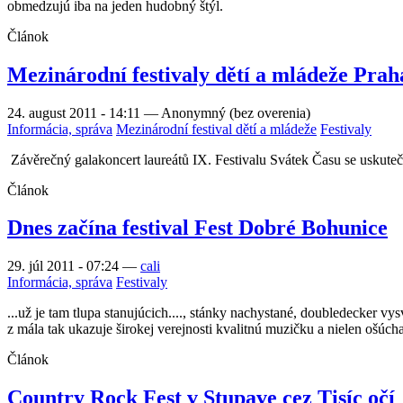
obmedzujú iba na jeden hudobný štýl.
Článok
Mezinárodní festivaly dětí a mládeže Praha
24. august 2011 - 14:11
—
Anonymný (bez overenia)
Informácia, správa
Mezinárodní festival dětí a mládeže
Festivaly
Závěrečný galakoncert laureátů IX. Festivalu Svátek Času se uskuteč
Článok
Dnes začína festival Fest Dobré Bohunice
29. júl 2011 - 07:24
—
cali
Informácia, správa
Festivaly
...už je tam tlupa stanujúcich...., stánky nachystané, doubledecker vy
z mála tak ukazuje širokej verejnosti kvalitnú muzičku a nielen ošúc
Článok
Country Rock Fest v Stupave cez Tisíc očí