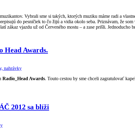
uzikantov. Vybrali sme si takých, ktorých muziku máme radi a vlastne
prepisujú do pesničiek to čo žijú a vidia okolo seba. Priznávam, že som 
 platí zákaz vjazdu už od Červeného mostu – a zase prišli. Jednoducho 
io Head Awards.
, nahrávky
en
Radio_Head Awards
. Touto cestou by sme chceli zagratulovať kape
Č 2012 sa blíži
ly