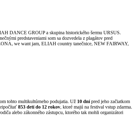
 ELIAH DANCE GROUP a skupina historického šermu URSUS.
tanečnými predstaveniami som sa dozvedela z plagátov pred
 ARIZONA, we want jam, ELIAH country tanečnice, NEW FAIRWAY,
íkom tohto multikultúrneho podujatia. Už
10 dní
pred jeho začiatkom
pripočítať
853 detí do 12 rokov
, ktoré majú na festival vstup zdarma.
 rodiča alebo zákonného zástupcu, ktorého tak mohli organizátori