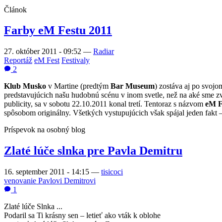
Článok
Farby eM Festu 2011
27. október 2011 - 09:52
—
Radiar
Reportáž
eM Fest
Festivaly
2
Klub Musko
v Martine (predtým
Bar Museum
) zostáva aj po svoj
predstavujúcich našu hudobnú scénu v inom svetle, než na aké sme zv
publicity, sa v sobotu 22.10.2011 konal tretí. Tentoraz s názvom
eM F
spôsobom originálny. Všetkých vystupujúcich však spájal jeden fakt – 
Príspevok na osobný blog
Zlaté lúče slnka pre Pavla Demitru
16. september 2011 - 14:15
—
tisicoci
venovanie Pavlovi Demitrovi
1
Zlaté lúče Slnka ...
Podaril sa Ti krásny sen – letieť ako vták k oblohe