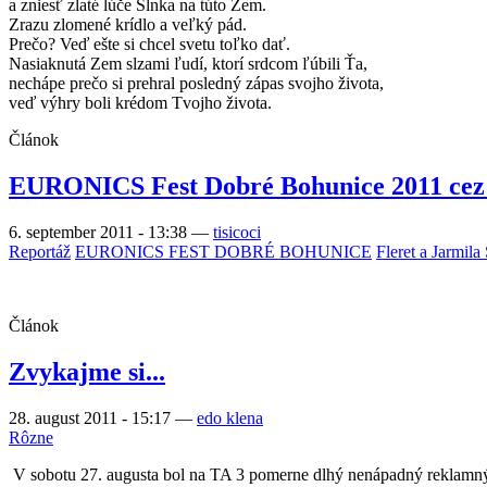
a zniesť zlaté lúče Slnka na túto Zem.
Zrazu zlomené krídlo a veľký pád.
Prečo? Veď ešte si chcel svetu toľko dať.
Nasiaknutá Zem slzami ľudí, ktorí srdcom ľúbili Ťa,
nechápe prečo si prehral posledný zápas svojho života,
veď výhry boli krédom Tvojho života.
Článok
EURONICS Fest Dobré Bohunice 2011 ce
6. september 2011 - 13:38
—
tisicoci
Reportáž
EURONICS FEST DOBRÉ BOHUNICE
Fleret a Jarmila
Článok
Zvykajme si...
28. august 2011 - 15:17
—
edo klena
Rôzne
V sobotu 27. augusta bol na TA 3 pomerne dlhý nenápadný reklamný v