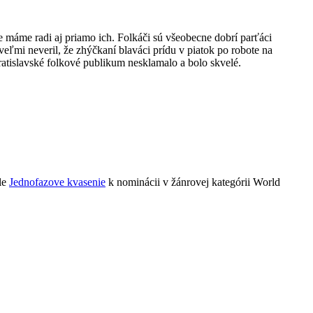
 máme radi aj priamo ich. Folkáči sú všeobecne dobrí parťáci
veľmi neveril, že zhýčkaní blaváci prídu v piatok po robote na
bratislavské folkové publikum nesklamalo a bolo skvelé.
le
Jednofazove kvasenie
k nominácii v žánrovej kategórii World