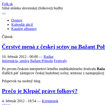
Folk
.
sk
Silná stránka slovenskej (folkovej) hudby
Domov
Kalendár akcií
Main
Katalóg albumov
navigation
Článok
Čerstvé mená z českej scény na Bažant Po
10. február 2012 - 00:00
—
Radiar
Informácia, správa
Bažant Pohoda
Festivaly
Po prvom českom interpretovi letného multikultúrneho festivalu
Baža
ďalších päť zástupcov českej hudobnej scény, tentoraz z nastupujúcej
Príspevok na osobný blog
Prečo je Klepáč práve folkový?
4. február 2012 - 18:54
—
Kremienok