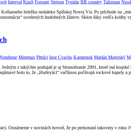
svit
Interval
KpaS
Forsage
Stetson
Tymián
BB country
Talizman
Nezá
dí Košiarneho briežku nedaleko Spišskej Novej Vsi. Po príchode na „mi
onzumáciu“ uvedených hudobných žánrov. Sklon lúky vedľa koliby vytv
ach
Notabene
Minimax
Pltníci
Igor Cvacho
Kamienok
Marián Majerský
Mi
Jedným z takýchto podujatí je aj Strunobranie 2001, ktoré má krajské k
ímavé bolo to, že „Harleyáci“ vačšinou počúvajú rockové kapely a pozr
sie). Oznámenie v novinách hovorí, že po prekonaní rakoviny v roku