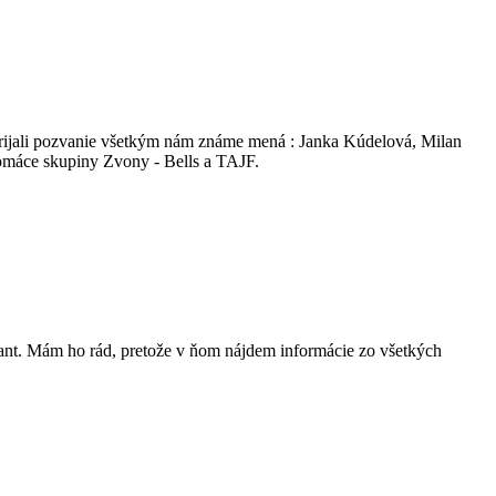
u prijali pozvanie všetkým nám známe mená : Janka Kúdelová, Milan
domáce skupiny Zvony - Bells a TAJF.
ant. Mám ho rád, pretože v ňom nájdem informácie zo všetkých