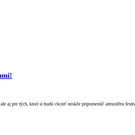
ami!
e aj pre tých, ktorí si budú chcieť neskôr pripomenúť atmosféru festiv