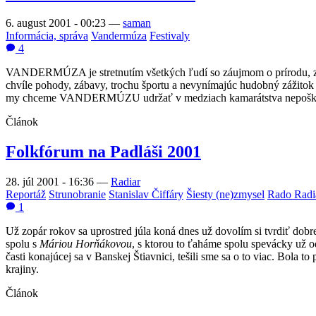
6. august 2001 - 00:23
—
saman
Informácia, správa
Vandermúza
Festivaly
4
VANDERMÚZA je stretnutím všetkých ľudí so záujmom o prírodu, záb
chvíle pohody, zábavy, trochu športu a nevynímajúc hudobný zážitok 
my chceme VANDERMÚZU udržať v medziach kamarátstva nepoškv
Článok
Folkfórum na Padláši 2001
28. júl 2001 - 16:36
—
Radiar
Reportáž
Strunobranie
Stanislav Čiffáry
Šiesty (ne)zmysel
Rado Radi
1
Už zopár rokov sa uprostred júla koná dnes už dovolím si tvrdiť dobr
spolu s
Máriou Horňákovou
, s ktorou to ťaháme spolu spevácky už 
časti konajúcej sa v Banskej Štiavnici, tešili sme sa o to viac. Bola
krajiny.
Článok