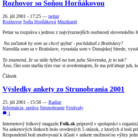
Rozhovor so Soňou Horňákovou
26. júl 2001 - 17:25
—
petiar
Rozhovor
Soňa Horňáková
Muzikanti
Petiar sa rozpráva s jednou z najvýraznejších osobností slovenského f
Na začiatok by som sa chcel spýtať - pochádzaš z Bratislavy?
Narodila som sa v Bratislave, vyrastala som v Dunajskej Strede, vyso
To znamená, že sa stále hýbeš na tom juhu Slovenska, je to tak?
Áno, čím som staršia tým viac si uvedomujem, že ma priťahuje juh, ko
Článok
Výsledky ankety zo Strunobrania 2001
25. júl 2001 - 15:58
—
Radiar
Informácia, správa
Strunobranie
Festivaly
1
Internetový folkový magazín
Folk.sk
pripravil v spolupráci s organi
Na anketových lístkoch bolo uvedených 5 otázok, z ktorých 4 boli pr
Respondenti boli motivovaní k účasti v ankete možnosťou výhry jedné