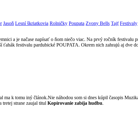
r
Jasoň
Lesní škriatkovia
Rolničky
Poupata
Zvony Bells
Tajf
Festivaly
remnici a je načase napísať o ňom niečo viac. Na prvý ročník festival
äčší ťahák festivalu pardubické POUPATA. Okrem nich zahrajú aj dve 
l ma k tomu iný článok.Nie náhodou som si dnes kúpil časopis Muzik
retej strane zaujal titul
Kopírovanie zabíja hudbu
.