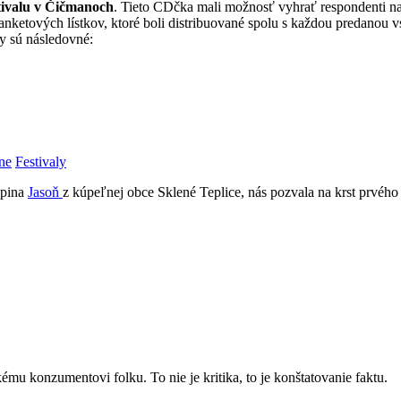
tivalu v Čičmanoch
. Tieto CDčka mali možnosť vyhrať respondenti n
ketových lístkov, ktoré boli distribuované spolu s každou predanou v
ky sú následovné:
ne
Festivaly
upina
Jasoň
z kúpeľnej obce Sklené Teplice, nás pozvala na krst prvého 
u konzumentovi folku. To nie je kritika, to je konštatovanie faktu.