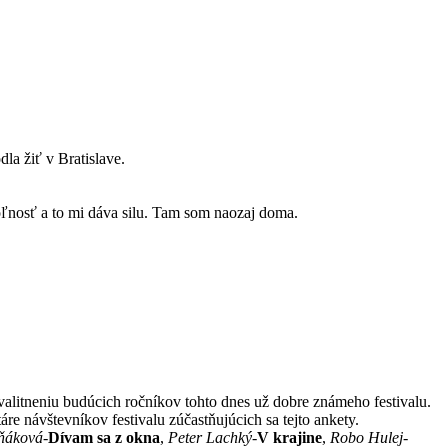
la žiť v Bratislave.
voľnosť a to mi dáva silu. Tam som naozaj doma.
kvalitneniu budúcich ročníkov tohto dnes už dobre známeho festivalu.
e návštevníkov festivalu zúčastňujúcich sa tejto ankety.
ňáková
-
Dívam sa z okna
,
Peter Lachký
-
V krajine
,
Robo Hulej
-