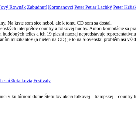
ový Rownák
Zabudnutí
Kortmanovci
Peter Petiar Lachký
Peter Kršia
ny. Na krste som síce nebol, ale k tomu CD som sa dostal.
venských interprétov country a folkovej hudby. Autori kompilácie sa 
h hudobných telies a ich 19 piesní naozaj nepredstavuje reprezentatív
raním muzikantov (a nielen na CD) je to na Slovensku problém asi všade
Lesní škriatkovia
Festivaly
avnici v kultúrnom dome Štefultov akcia folkovej – trampskej – countr