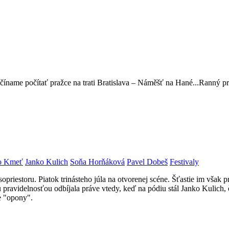
ačíname počítať pražce na trati Bratislava – Náměšť na Hané...Ranný p
o Kmeť
Janko Kulich
Soňa Horňáková
Pavel Dobeš
Festivaly
riestoru. Piatok trinásteho júla na otvorenej scéne. Šťastie im však pr
ou pravidelnosťou odbíjala práve vtedy, keď na pódiu stál Janko Kulich
ne "opony".