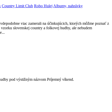
k
Country Limit Club
Robo Hulej
Albumy, nahrávky
pravdepodobne viac zamerali na účinkujúcich, ktorých môžme poznať z
nu vzorku slovenskej country a folkovej hudby, ale nebudem
...
y hudby pod výstižným názvom Príjemný víkend.