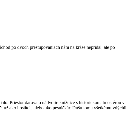
ríchod po dvoch prestupovaniach nám na kráse nepridal, ale po
ialo. Priestor darovalo nádvorie knižnice s historickou atmosférou v
, či už ako hostiteľ, alebo ako pesničkár. Dušu tomu všetkému vdýchli