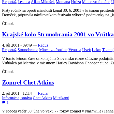
Reportáž
Lesnica
Allan Mikušek
Montana
Hrdza
Mince vo fontáne
Ú
Piaty ročník sa oproti minulosti konal 30. 6. 2001 v krásnom prostre
Domček, pripravila návštevníkom festivalu výborné podmienky na „k
Článok
Krajské kolo Strunobrania 2001 vo Vrútk
4. júl 2001 - 09:49
—
Raduz
Reportáž
Strunobranie
Mince vo fontáne
Venusta
Úsvit
Lekra
Totem
V tomto letnom čase sa konajú na Slovensku rôzne súťažné podujatia. 
Vrútkách pri Martine v miestnom Harley Davidson Chopper clube. Zauj
Článok
Zomrel Chet Atkins
2. júl 2001 - 12:14
—
Radiar
Informácia, správa
Chet Atkins
Muzikanti
1
V sobotu večer 30.júna vo veku 77 rokov zomrel v Nashwille (Tenne