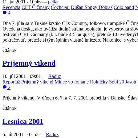
11. júl 2001 - 10:46
—
petiar
Recenzia
CFT Čičmany
Čochciari
Dušan Songy Dobiaš
Čolo band
N
4
Dňa 7. júla sa v Tužine krstilo CD: Country, folkovo, trampské Čičma
Uvedená doska, ako uvádza titulná strana bookletu, je výberovka slo
festivalu CFT Čičmany (t. r. bude 4-5. augusta), pretože 10 uvedenýc
pokračovať, pretože si tým špiním vlastné hniezdo. Nakoniec, s vybe
Článok
Príjemný víkend
10. júl 2001 - 09:01
—
Raduz
Reportáž
Príjemný víkend
Mince vo fontáne
Rolničky
Sobi 20
Jasoň
2
Príjemný víkend. V dňoch 6. 7. a 7. 7. 2001 prebehla v Banskej Šti
Článok
Lesnica 2001
6. júl 2001 - 07:52
—
Raduz