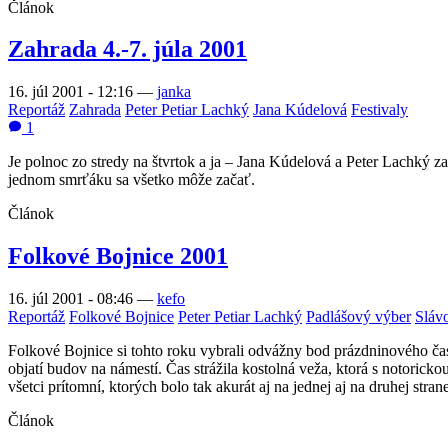
Článok
Zahrada 4.-7. júla 2001
16. júl 2001 - 12:16
—
janka
Reportáž
Zahrada
Peter Petiar Lachký
Jana Kúdelová
Festivaly
1
Je polnoc zo stredy na štvrtok a ja – Jana Kúdelová a Peter Lachký z
jednom smrťáku sa všetko môže začať.
Článok
Folkové Bojnice 2001
16. júl 2001 - 08:46
—
kefo
Reportáž
Folkové Bojnice
Peter Petiar Lachký
Padlášový výber
Sláv
Folkové Bojnice si tohto roku vybrali odvážny bod prázdninového časop
objatí budov na námestí. Čas strážila kostolná veža, ktorá s notorick
všetci prítomní, ktorých bolo tak akurát aj na jednej aj na druhej stra
Článok