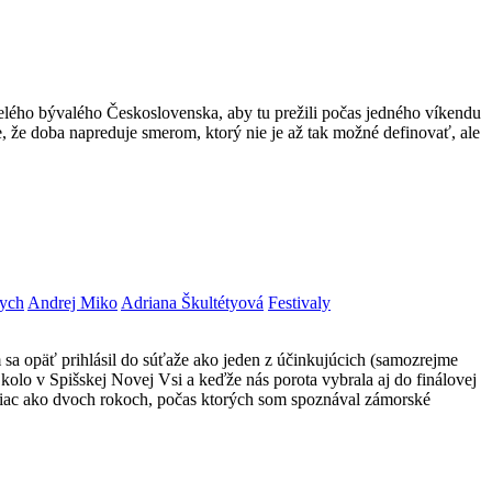
ého bývalého Československa, aby tu prežili počas jedného víkendu
 že doba napreduje smerom, ktorý nie je až tak možné definovať, ale
ych
Andrej Miko
Adriana Škultétyová
Festivaly
m sa opäť prihlásil do súťaže ako jeden z účinkujúcich (samozrejme
olo v Spišskej Novej Vsi a keďže nás porota vybrala aj do finálovej
 po viac ako dvoch rokoch, počas ktorých som spoznával zámorské