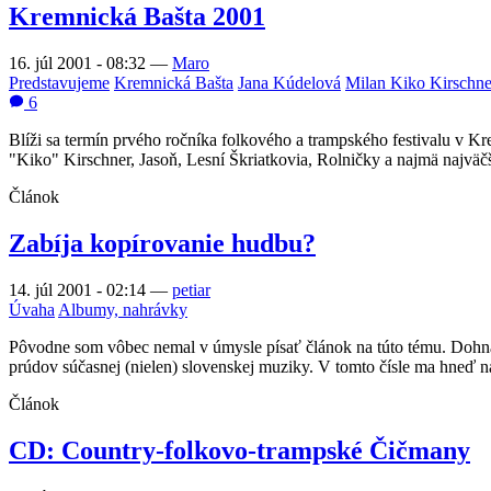
Kremnická Bašta 2001
16. júl 2001 - 08:32
—
Maro
Predstavujeme
Kremnická Bašta
Jana Kúdelová
Milan Kiko Kirschne
6
Blíži sa termín prvého ročníka folkového a trampského festivalu v K
"Kiko" Kirschner, Jasoň, Lesní Škriatkovia, Rolničky a najmä najv
Článok
Zabíja kopírovanie hudbu?
14. júl 2001 - 02:14
—
petiar
Úvaha
Albumy, nahrávky
Pôvodne som vôbec nemal v úmysle písať článok na túto tému. Dohna
prúdov súčasnej (nielen) slovenskej muziky. V tomto čísle ma hneď na t
Článok
CD: Country-folkovo-trampské Čičmany