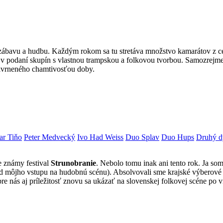
avu a hudbu. Každým rokom sa tu stretáva množstvo kamarátov z cel
v podaní skupín s vlastnou trampskou a folkovou tvorbou. Samozrejme,
rneného chamtivosťou doby.
ar Tiňo
Peter Medvecký
Ivo Had Weiss
Duo Splav
Duo Hups
Druhý d
e známy festival
Strunobranie
. Nebolo tomu inak ani tento rok. Ja so
od môjho vstupu na hudobnú scénu). Absolvovali sme krajské výberové k
 to pre nás aj príležitosť znovu sa ukázať na slovenskej folkovej scéne