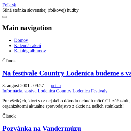
Folk
.
sk
Silná stránka slovenskej (folkovej) hudby
Main navigation
Domov
Kalendár akcií
Katalóg albumov
Článok
Na festivale Country Lodenica budeme s v
8. august 2001 - 09:57
—
petiar
Informácia, správa
Lodenica
Country Lodenica
Festivaly
Pre všetkých, ktorí sa z nejakého dôvodu nebudú môcť CL zúčastniť, al
organizátormi aktuálne spravodajstvo z akcie na našich stránkach!
Článok
Pozvánka na Vandermúzu