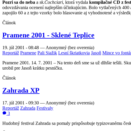
Pozri sa do neba
a
sk.Čochciari
, ktorá vydala
kompilačné CD z fes
odovzdávania ocenení najlepším účinkujúcim. Bolo vytlačených 400 an
zapojilo 60 a z tejto vzorky bolo hlasovanie aj vyhodnotené a výsled
Článok
Pramene 2001 - Sklené Teplice
19. júl 2001 - 08:48
—
Anonymný (bez overenia)
Reportáž
Pramene
Pali Siažik
Lesní škriatkovia
Jasoň
Mince vo fontá
Pramene 2001. 14. 7. 2001 – Na tento deň sme sa už dlhšie tešili. Sk
urobil pre Jasoň krátku pesničku.
Článok
Zahrada XP
17. júl 2001 - 09:30
—
Anonymný (bez overenia)
Reportáž
Zahrada
Festivaly
3
Hudobný festival Zahrada sa pomaly prispôsobuje typizovanému českém