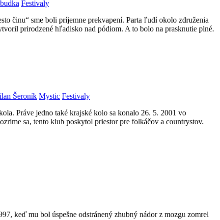
budka
Festivaly
esto činu“ sme boli príjemne prekvapení. Parta ľudí okolo združenia
oril prirodzené hľadisko nad pódiom. A to bolo na prasknutie plné.
lan Šeroník
Mystic
Festivaly
ola. Práve jedno také krajské kolo sa konalo 26. 5. 2001 vo
ime sa, tento klub poskytol priestor pre folkáčov a countrystov.
 1997, keď mu bol úspešne odstránený zhubný nádor z mozgu zomrel