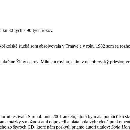
olku 80-tych a 90-tych rokov.
koškolské štúdiá som absolvovala v Trnave a v roku 1982 som sa rozhod
nkrétne Žitný ostrov. Milujem rovinu, cítim v nej obrovský priestor, 
zátormi festivalu Strunobranie 2001 anketu, ktorá by mala pomôcť ku s
iame otázky s možnosťami odpovedí a piata bola vyhradená pre komentár
ho zo štyroch CD, ktoré nám poskytli priamo autori titulov:
Soňa Hor