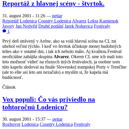
Reportáž z hlavnej scény - štvrtok.
31. august 2001 - 11:26
—
petiar
Reportáž
Lodenica
Country Lodenica
Alvarez
Lekra
Kamienok
Javory
Jan Nedvěd
Druhé podání
Jarek Nohavica
Festivaly
1
Prvý deň strávený v Aréne, ako sa volá hlavná scéna na CL mi
ubehol veľmi rýchlo. I keď vo štvrtok účinkuje menej hudobných
telies ako v ostatné dni, i tak ich nebolo málo. Aj kvalitou.Festival
neoficiálne zahájila skupina
Alvarez
. Okrem CL sme ich mali toto
leto možnosť vidieť na rôznych iných festivaloch, ja osobne som
túto kapelu sledoval na finále Slovenskej trampskej Porty v Trenčíne
(ale to ešte asi leto ani nezačalo) a myslím si, že kapela má
budúcnosť.
Článok
Vox populi: Čo vás priviedlo na
tohtoročnú Lodenicu?
30. august 2001 - 15:37
—
petiar
Rozhovor
Lodenica
Country Lodenica
Festivaly