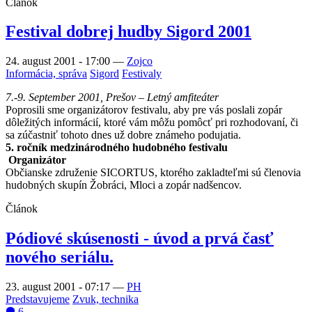
Článok
Festival dobrej hudby Sigord 2001
24. august 2001 - 17:00
—
Zojco
Informácia, správa
Sigord
Festivaly
7.-9. September 2001, Prešov – Letný amfiteáter
Poprosili sme organizátorov festivalu, aby pre vás poslali zopár
dôležitých informácií, ktoré vám môžu pomôcť pri rozhodovaní, či
sa zúčastniť tohoto dnes už dobre známeho podujatia.
5. ročník medzinárodného hudobného festivalu
Organizátor
Občianske združenie SICORTUS, ktorého zakladteľmi sú členovia
hudobných skupín Žobráci, Mloci a zopár nadšencov.
Článok
Pódiové skúsenosti - úvod a prvá časť
nového seriálu.
23. august 2001 - 07:17
—
PH
Predstavujeme
Zvuk, technika
6