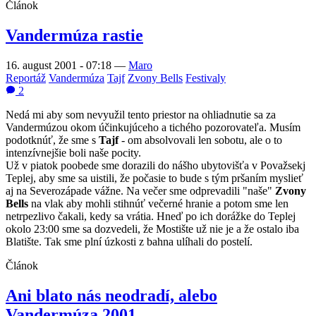
Článok
Vandermúza rastie
16. august 2001 - 07:18
—
Maro
Reportáž
Vandermúza
Tajf
Zvony Bells
Festivaly
2
Nedá mi aby som nevyužil tento priestor na ohliadnutie sa za
Vandermúzou okom účinkujúceho a tichého pozorovateľa. Musím
podotknúť, že sme s
Tajf
- om absolvovali len sobotu, ale o to
intenzívnejšie boli naše pocity.
Už v piatok poobede sme dorazili do nášho ubytovišťa v Považsekj
Teplej, aby sme sa uistili, že počasie to bude s tým pršaním myslieť
aj na Severozápade vážne. Na večer sme odprevadili "naše"
Zvony
Bells
na vlak aby mohli stihnúť večerné hranie a potom sme len
netrpezlivo čakali, kedy sa vrátia. Hneď po ich dorážke do Teplej
okolo 23:00 sme sa dozvedeli, že Mostište už nie je a že ostalo iba
Blatište. Tak sme plní úzkosti z bahna ulíhali do postelí.
Článok
Ani blato nás neodradí, alebo
Vandermúza 2001