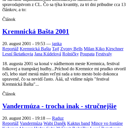
spravodajstvom z CL. Čo sa týka kvantity, za tri dni pribudne cca 13
článkov, a to:
Článok
Kremnická Bašta 2001
20. august 2001 - 19:53
—
janka
Reportáž
Kremnická Bašta
Tajf
Zvony Bells
Milan Kiko Kirschner
Lesní škriatkovia
Jana Kúdelová
Rolničky
Poupata
Festivaly
18. augusta 2001 sa konal v nádhernom meste Kremnica, festival
folkovej a trampskej hudby...Príchod do Kremnice mi prudko otvoril
oči, lebo staré mestá mám veľmi rada a toto mesto bolo dokonca
upravené, čo sa nevidí často. Ááá, už vidíme nápis "festival
Kremnická Bašta"...
Článok
Vandermúza - trocha inak - stručnejšie
20. august 2001 - 19:18
—
Raduz
Reportáž
Vandermúza
Wabi Daněk
Kaktus band
Mince vo fontáne