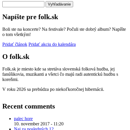
Vyhľadávanie
Napíšte pre folk.sk
Boli ste na koncerte? Na festivale? Počuli ste dobrý album? Napíšte
o tom všetkým!
Pridať článok
Pridať akciu do kalendára
O folk.sk
Folk.sk je miesto kde sa stretáva slovenská folková hudba, jej
fanúšikovia, muzikanti a všetci čo majú radi autentickú hudbu s
koreňmi.
V roku 2026 sa prebúdza po niekoľkoročnej hibernácii.
Recent comments
palec hore
10. november 2017 - 11:20
Naj za posledných 12