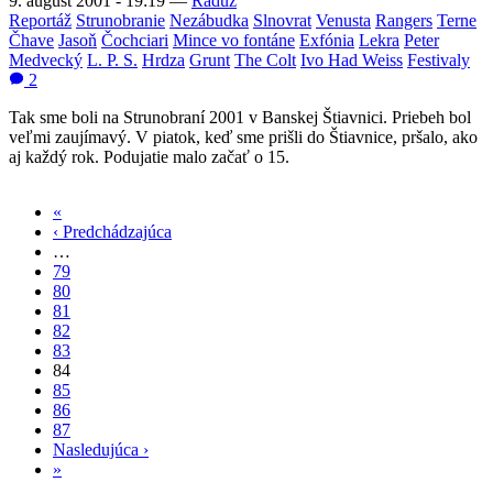
9. august 2001 - 19:19
—
Raduz
Reportáž
Strunobranie
Nezábudka
Slnovrat
Venusta
Rangers
Terne
Čhave
Jasoň
Čochciari
Mince vo fontáne
Exfónia
Lekra
Peter
Medvecký
L. P. S.
Hrdza
Grunt
The Colt
Ivo Had Weiss
Festivaly
2
Tak sme boli na Strunobraní 2001 v Banskej Štiavnici. Priebeh bol
veľmi zaujímavý. V piatok, keď sme prišli do Štiavnice, pršalo, ako
aj každý rok. Podujatie malo začať o 15.
«
Prvá
‹ Predchádzajúca
strana
Predchádzajúca
Stránkovanie
…
strana
79
80
81
82
83
84
85
86
87
Nasledujúca ›
Ďalšia
»
Posledná
strana
strana