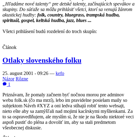
„Hľadáme nové talenty“ pre detské talenty, začínajúcich spevákov a
skupiny. Do súťaže sa môžu prihlásiť všetci, ktorí sa venujú žánrom
akustickej hudby:
folk, country, bluegrass, trampská hudba,
spirituál, gospel, keltská hudba, jazz, blues ...
Všetci prihlásení budú rozdelení do troch skupín:
Článok
Otlaky slovenského folku
25. august 2001 - 09:26
—
kefo
Názor
Rôzne
1
Priznávam, že pomaly začnem byť nočnou morou pre adminov
webu folk.sk (čo ma mrzí), lebo im pravidelne posielam maily so
subjektom Návrh #XYZ a oni ledva stíhajú robiť tento websajt,
nieto ešte aby sa zamýšľali nad mojimi kacírskymi myšlienkami. Za
to sa ospravedlňujem, ale myslím si, že nie je na škodu niektoré veci
aspoň pustiť do pléna a dovoliť im, aby sa stali predmetom
všeobecnej diskusie.