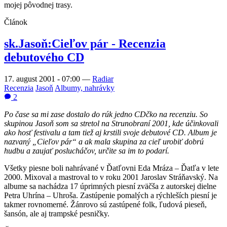
mojej pôvodnej trasy.
Článok
sk.Jasoň:Cieľov pár - Recenzia
debutového CD
17. august 2001 - 07:00
—
Radiar
Recenzia
Jasoň
Albumy, nahrávky
2
Po čase sa mi zase dostalo do rúk jedno CDčko na recenziu. So
skupinou Jasoň som sa stretol na Strunobraní 2001, kde účinkovali
ako hosť festivalu a tam tiež aj krstili svoje debutové CD. Album je
nazvaný „Cieľov pár“ a ak mala skupina za cieľ urobiť dobrú
hudbu a zaujať poslucháčov, určite sa im to podarí.
Všetky piesne boli nahrávané v Ďatľovni Eda Mráza – Ďatľa v lete
2000. Mixoval a mastroval to v roku 2001 Jaroslav Stráňavský. Na
albume sa nachádza 17 úprimných piesní zväčša z autorskej dielne
Petra Uhrína – Uhroša. Zastúpenie pomalých a rýchleších piesní je
takmer rovnomerné. Žánrovo sú zastúpené folk, ľudová pieseň,
šansón, ale aj trampské pesničky.