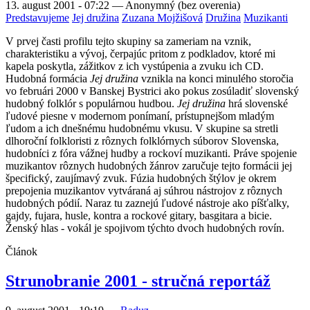
13. august 2001 - 07:22
—
Anonymný (bez overenia)
Predstavujeme
Jej družina
Zuzana Mojžišová
Družina
Muzikanti
V prvej časti profilu tejto skupiny sa zameriam na vznik,
charakteristiku a vývoj, čerpajúc pritom z podkladov, ktoré mi
kapela poskytla, zážitkov z ich vystúpenia a zvuku ich CD.
Hudobná formácia
Jej družina
vznikla na konci minulého storočia
vo februári 2000 v Banskej Bystrici ako pokus zosúladiť slovenský
hudobný folklór s populárnou hudbou.
Jej družina
hrá slovenské
ľudové piesne v modernom ponímaní, prístupnejšom mladým
ľudom a ich dnešnému hudobnému vkusu. V skupine sa stretli
dlhoroční folkloristi z rôznych folklórnych súborov Slovenska,
hudobníci z fóra vážnej hudby a rockoví muzikanti. Práve spojenie
muzikantov rôznych hudobných žánrov zaručuje tejto formácii jej
špecifický, zaujímavý zvuk. Fúzia hudobných štýlov je okrem
prepojenia muzikantov vytváraná aj súhrou nástrojov z rôznych
hudobných pódií. Naraz tu zaznejú ľudové nástroje ako píšťalky,
gajdy, fujara, husle, kontra a rockové gitary, basgitara a bicie.
Ženský hlas - vokál je spojivom týchto dvoch hudobných rovín.
Článok
Strunobranie 2001 - stručná reportáž