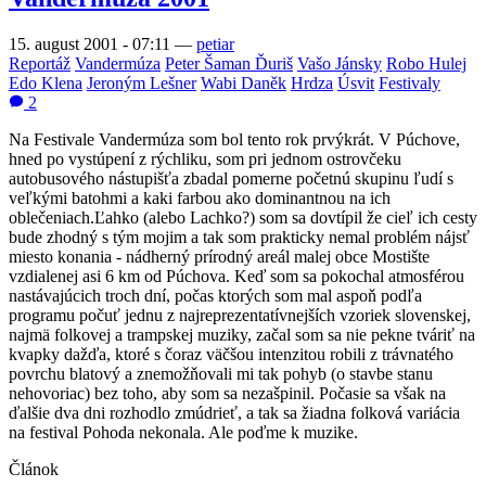
15. august 2001 - 07:11
—
petiar
Reportáž
Vandermúza
Peter Šaman Ďuriš
Vašo Jánsky
Robo Hulej
Edo Klena
Jeroným Lešner
Wabi Daněk
Hrdza
Úsvit
Festivaly
2
Na Festivale Vandermúza som bol tento rok prvýkrát. V Púchove,
hned po vystúpení z rýchliku, som pri jednom ostrovčeku
autobusového nástupišťa zbadal pomerne početnú skupinu ľudí s
veľkými batohmi a kaki farbou ako dominantnou na ich
oblečeniach.Ľahko (alebo Lachko?) som sa dovtípil že cieľ ich cesty
bude zhodný s tým mojim a tak som prakticky nemal problém nájsť
miesto konania - nádherný prírodný areál malej obce Mostište
vzdialenej asi 6 km od Púchova. Keď som sa pokochal atmosférou
nastávajúcich troch dní, počas ktorých som mal aspoň podľa
programu počuť jednu z najreprezentatívnejších vzoriek slovenskej,
najmä folkovej a trampskej muziky, začal som sa nie pekne tváriť na
kvapky dažďa, ktoré s čoraz väčšou intenzitou robili z trávnatého
povrchu blatový a znemožňovali mi tak pohyb (o stavbe stanu
nehovoriac) bez toho, aby som sa nezašpinil. Počasie sa však na
ďalšie dva dni rozhodlo zmúdrieť, a tak sa žiadna folková variácia
na festival Pohoda nekonala. Ale poďme k muzike.
Článok