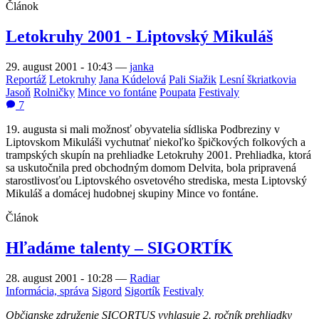
Článok
Letokruhy 2001 - Liptovský Mikuláš
29. august 2001 - 10:43
—
janka
Reportáž
Letokruhy
Jana Kúdelová
Pali Siažik
Lesní škriatkovia
Jasoň
Rolničky
Mince vo fontáne
Poupata
Festivaly
7
19. augusta si mali možnosť obyvatelia sídliska Podbreziny v
Liptovskom Mikuláši vychutnať niekoľko špičkových folkových a
trampských skupín na prehliadke Letokruhy 2001. Prehliadka, ktorá
sa uskutočnila pred obchodným domom Delvita, bola pripravená
starostlivosťou Liptovského osvetového strediska, mesta Liptovský
Mikuláš a domácej hudobnej skupiny Mince vo fontáne.
Článok
Hľadáme talenty – SIGORTÍK
28. august 2001 - 10:28
—
Radiar
Informácia, správa
Sigord
Sigortík
Festivaly
Občianske združenie SICORTUS vyhlasuje 2. ročník prehliadky