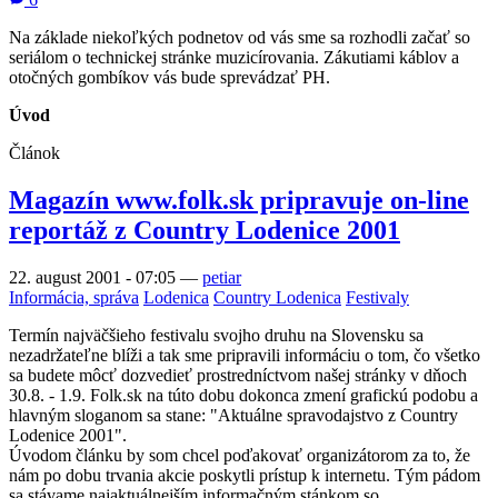
Na základe niekoľkých podnetov od vás sme sa rozhodli začať so
seriálom o technickej stránke muzicírovania. Zákutiami káblov a
otočných gombíkov vás bude sprevádzať PH.
Úvod
Článok
Magazín www.folk.sk pripravuje on-line
reportáž z Country Lodenice 2001
22. august 2001 - 07:05
—
petiar
Informácia, správa
Lodenica
Country Lodenica
Festivaly
Termín najväčšieho festivalu svojho druhu na Slovensku sa
nezadržateľne blíži a tak sme pripravili informáciu o tom, čo všetko
sa budete môcť dozvedieť prostredníctvom našej stránky v dňoch
30.8. - 1.9. Folk.sk na túto dobu dokonca zmení grafickú podobu a
hlavným sloganom sa stane: "Aktuálne spravodajstvo z Country
Lodenice 2001".
Úvodom článku by som chcel poďakovať organizátorom za to, že
nám po dobu trvania akcie poskytli prístup k internetu. Tým pádom
sa stávame najaktuálnejším informačným stánkom so