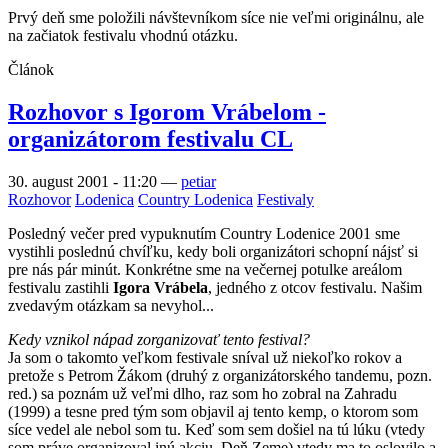
Prvý deň sme položili návštevníkom síce nie veľmi originálnu, ale
na začiatok festivalu vhodnú otázku.
Článok
Rozhovor s Igorom Vrábelom -
organizátorom festivalu CL
30. august 2001 - 11:20
—
petiar
Rozhovor
Lodenica
Country Lodenica
Festivaly
Posledný večer pred vypuknutím Country Lodenice 2001 sme
vystihli poslednú chvíľku, kedy boli organizátori schopní nájsť si
pre nás pár minút. Konkrétne sme na večernej potulke areálom
festivalu zastihli
Igora Vrábela
, jedného z otcov festivalu. Našim
zvedavým otázkam sa nevyhol...
Kedy vznikol nápad zorganizovať tento festival?
Ja som o takomto veľkom festivale sníval už niekoľko rokov a
pretože s Petrom Žákom (druhý z organizátorského tandemu, pozn.
red.) sa poznám už veľmi dlho, raz som ho zobral na Zahradu
(1999) a tesne pred tým som objavil aj tento kemp, o ktorom som
síce vedel ale nebol som tu. Keď som sem došiel na tú lúku (vtedy
som práve organizoval inú akciu, Deň Zeme) vtedy ma to oslovilo a