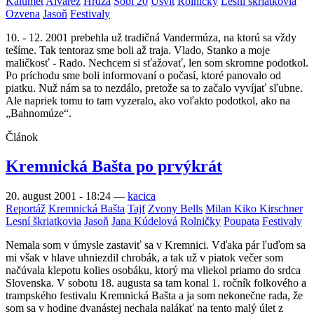
Kalumet
Alvarez
Hrdza
Sobi 20
Úsvit
Rolničky
Lesní škriatkovia
Ozvena
Jasoň
Festivaly
10. - 12. 2001 prebehla už tradičná Vandermúza, na ktorú sa vždy
tešíme. Tak tentoraz sme boli až traja. Vlado, Stanko a moje
maličkosť - Rado. Nechcem si sťažovať, len som skromne podotkol.
Po príchodu sme boli informovaní o počasí, ktoré panovalo od
piatku. Nuž nám sa to nezdálo, pretože sa to začalo vyvíjať sľubne.
Ale napriek tomu to tam vyzeralo, ako voľakto podotkol, ako na
„Bahnomúze“.
Článok
Kremnická Bašta po prvýkrát
20. august 2001 - 18:24
—
kacica
Reportáž
Kremnická Bašta
Tajf
Zvony Bells
Milan Kiko Kirschner
Lesní škriatkovia
Jasoň
Jana Kúdelová
Rolničky
Poupata
Festivaly
Nemala som v úmysle zastaviť sa v Kremnici. Vďaka pár ľuďom sa
mi však v hlave uhniezdil chrobák, a tak už v piatok večer som
načúvala klepotu kolies osobáku, ktorý ma vliekol priamo do srdca
Slovenska. V sobotu 18. augusta sa tam konal 1. ročník folkového a
trampského festivalu Kremnická Bašta a ja som nekonečne rada, že
som sa v hodine dvanástej nechala nalákať na tento malý úlet z