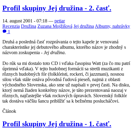
Profil skupiny Jej družina - 2. časť.
14. august 2001 - 07:18
—
petiar
Recenzia
Družina
Zuzana Mojžišová
Jej družina
Albumy, nahrávky
1
Druhá a posledná časť rozprávania o tejto kapele je venovaná
charakteristike jej debutového albumu, ktorého názov je zhodný s
názvom zoskupenia -
Jej družina
.
Do rúk sa mi dostalo toto CD i vďaka časopisu Watt (za čo mu patrí
úprimná vďaka). V tejto hudobnej formácii sa stretli muzikanti z
rôznych hudobných fór (folklóristi, rockeri, či jazzmani), nosnou
silou však stále ostáva pôvodná ľudová pieseň, najmä z oblasti
východného Slovenska, ako sme už napísali v prvej časti. Na disku,
ktorý nemá žiaden konkrétny názov, je táto prezentovaná naozaj v
rôznych, najčastejšie však rockových úpravách. Slovenský folklór
tak dostáva väčšiu šancu priblížiť sa k bežnému poslucháčovi.
Článok
Profil skupiny Jej družina - 1. časť.