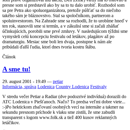
presne som si predstavil ako by sa to tu dalo urobiť. Rozhodol som
sa pre Petra ako spoluorganizátora, pretože púšťať sa do niečoho
takého sám je bláznovstvo. Stal sa spoločníkom, partnerom a
spoluinvestorom. Na Zahrade sme sa rozhodli, že to urobíme hneď v
ten rok, stanovili sme si termín, a v zákulisí sme si začali zháňať
účinkujúcich, porobili sme prvé zmluvy. V nasledujúcom týždni sme
vymysleli celú koncepciu festivalu od letákov, plagátov až po
dramaturgiu. Mesiac sme boli len dvaja, postupne k nám ale
pribúdali ďalší ľudia, ktorí dnes tvoria kostru štábu.
Článok
A sme tu!
29. august 2001 - 19:49
—
petiar
Informácia, správa
Lodenica
Country Lodenica
Festivaly
V stredu večer Petiar a Radiar (dve podozrivé indivíduá) dorazili do
ATC Lodenica v Piešťanoch. Načo? To predsa veľmi dobre viete...
:-)Po hektickom zbaľovaní osobných vecí na internáte a takmer na
sekundu presnom príchode k vlaku sme zistili, že sme zabudli
transparent s logom www.folk.sk a tiež 400 kusov reklamných
letáčikov.