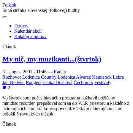
Folk
.
sk
Silná stránka slovenskej (folkovej) hudby
Domov
Kalendár akcií
Main
Katalóg albumov
navigation
Článok
My nič, my muzikanti...(štvrtok)
31. august 2001 - 11:46
—
Radiar
Rozhovor
Lodenica
Country Lodenica
Alvarez
Kamienok
Lekra
Jan Nedvěd
Rangers
Lenka Dusilová
Čechomor
Festivaly
2
Vo štvrtok som počas hlavného programu nažhavil požičaný
minidisc recorder, prepašoval som sa do V.I.P. priestoru a každého z
účinkujúcich som krátko vyspovedal.Všetkým účinkujúcim som
položil 5 rovnakých otázok:
Článok