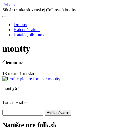
Folk
.
sk
Silná stránka slovenskej (folkovej) hudby
Domov
Kalendár akcií
Main
Katalóg albumov
navigation
montty
Členom už
13 rokmi 1 mesiac
montty67
Tomáš Hrabec
Vyhľadávanie
Napíšte pre folk.sk