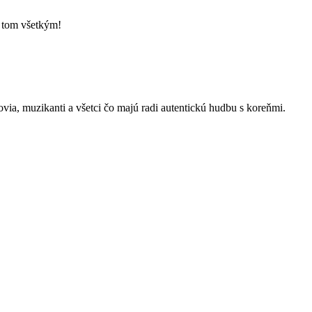
o tom všetkým!
kovia, muzikanti a všetci čo majú radi autentickú hudbu s koreňmi.