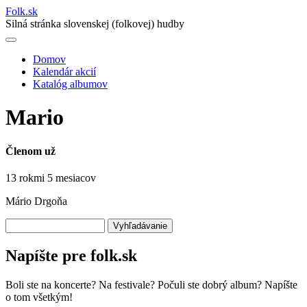
Folk
.
sk
Silná stránka slovenskej (folkovej) hudby
Domov
Kalendár akcií
Main
Katalóg albumov
navigation
Mario
Členom už
13 rokmi 5 mesiacov
Mário Drgoňa
Vyhľadávanie
Napíšte pre folk.sk
Boli ste na koncerte? Na festivale? Počuli ste dobrý album? Napíšte
o tom všetkým!