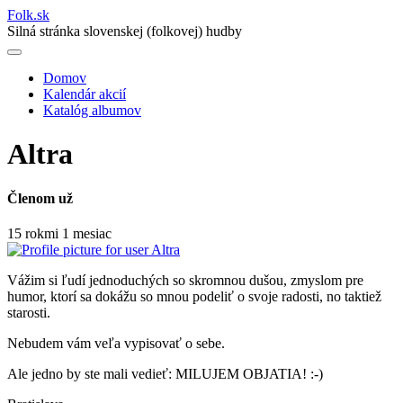
Folk
.
sk
Silná stránka slovenskej (folkovej) hudby
Domov
Kalendár akcií
Main
Katalóg albumov
navigation
Altra
Členom už
15 rokmi 1 mesiac
Vážim si ľudí jednoduchých so skromnou dušou, zmyslom pre
humor, ktorí sa dokážu so mnou podeliť o svoje radosti, no taktiež
starosti.
Nebudem vám veľa vypisovať o sebe.
Ale jedno by ste mali vedieť: MILUJEM OBJATIA! :-)