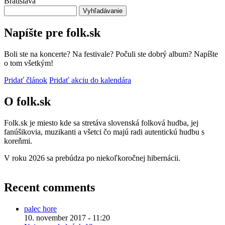
Bratislava
Vyhľadávanie
Napíšte pre folk.sk
Boli ste na koncerte? Na festivale? Počuli ste dobrý album? Napíšte
o tom všetkým!
Pridať článok
Pridať akciu do kalendára
O folk.sk
Folk.sk je miesto kde sa stretáva slovenská folková hudba, jej
fanúšikovia, muzikanti a všetci čo majú radi autentickú hudbu s
koreňmi.
V roku 2026 sa prebúdza po niekoľkoročnej hibernácii.
Recent comments
palec hore
10. november 2017 - 11:20