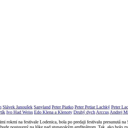
h
Slávek Janoušek
Sanyland
Peter Piatko
Peter Petiar Lachký
Peter La
tík
Ivo Had Weiss
Edo Klena a Klenoty
Druhý dych
Arccus
Andrej M
mimi rokmi na festivale Lodenica, bola po predaji festivalu presunutá n
 bude postavený na lúke nad stupavským amfiteátrom. Tak, ako bolo zvy