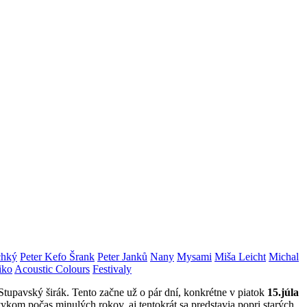
chký
Peter Kefo Šrank
Peter Janků
Nany
Mysami
Miša Leicht
Michal
iko
Acoustic Colours
Festivaly
a Stupavský širák. Tento začne už o pár dní, konkrétne v piatok
15.júla
kom počas minulých rokov, aj tentokrát sa predstavia popri starých