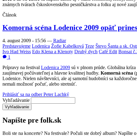
známych tvárach čskoslovenského pesničkárstva a folku aj nové zauj
Článok
Komorná scéna Lodenice 2009 opäť prines
4. august 2009 - 15:56
—
Radiar
Predstavujeme
Lodenica
Žofie Kabelková
Teze
Števo Šanta a sk. Ost
Ivo Had Weiss
Edo Klena a Klenoty
Druhý dych
Café Edit
Bonsai č.
1
Prípravy na festival
Lodenica 2009
sú v plnom prúde. Globálna kríza 
zaujímavej počúvateľnej a hlavne kvalitnej hudby.
Komorná scéna
(
Lodenice. Nielen návštevníci, ale aj samotní hudobníci sa každoroč
nemali možnosť počuť, alebo stretnúť.
Prihlásiť sa na odber Peter Lachký
Vyhľadávanie
Napíšte pre folk.sk
Boli ste na koncerte? Na festivale? Počuli ste dobrý album? Napíšte 