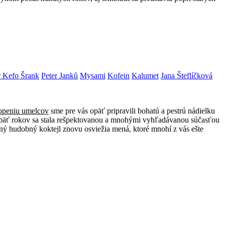
r Kefo Šrank
Peter Janků
Mysami
Kofein
Kalumet
Jana Šteflíčková
openiu umelcov
sme pre vás opäť pripravili bohatú a pestrú nádielku
ch päť rokov sa stala rešpektovanou a mnohými vyhľadávanou súčasťou
ný hudobný koktejl znovu osviežia mená, ktoré mnohí z vás ešte