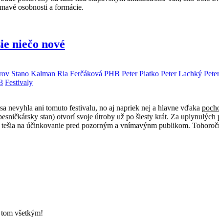
ímavé osobnosti a formácie.
ie niečo nové
rov
Stano Kalman
Ria Ferčáková
PHB
Peter Piatko
Peter Lachký
Pete
3
Festivaly
sa nevyhla ani tomuto festivalu, no aj napriek nej a hlavne vďaka
poch
pesničkársky stan) otvorí svoje útroby už po šiesty krát. Za uplynulý
ne tešia na účinkovanie pred pozorným a vnímavýnm publikom. Tohoroč
o tom všetkým!