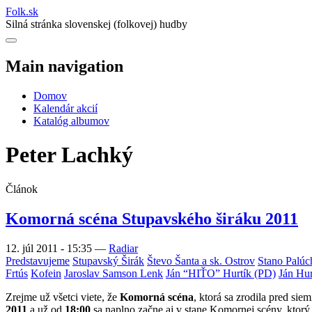
Folk
.
sk
Silná stránka slovenskej (folkovej) hudby
Main navigation
Domov
Kalendár akcií
Katalóg albumov
Peter Lachký
Článok
Komorná scéna Stupavského širáku 2011
12. júl 2011 - 15:35
—
Radiar
Predstavujeme
Stupavský Širák
Števo Šanta a sk. Ostrov
Stano Palúc
Frtús
Kofein
Jaroslav Samson Lenk
Ján “HIŤO” Hurtík (PD)
Ján Hur
Zrejme už všetci viete, že
Komorná scéna
, ktorá sa zrodila pred sie
2011
a už od
18:00
sa naplno začne aj v stane Komornej scény, ktorý