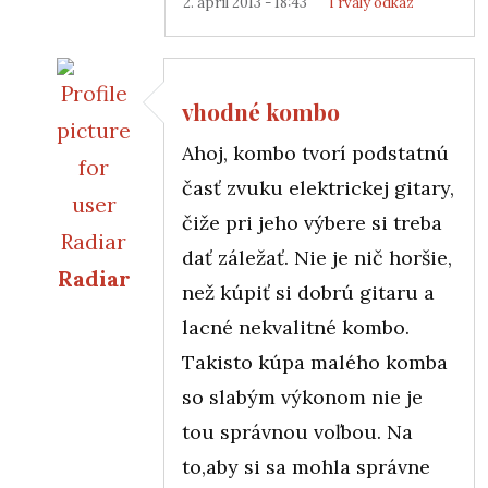
2. apríl 2013 - 18:43
Trvalý odkaz
vhodné kombo
Ahoj, kombo tvorí podstatnú
časť zvuku elektrickej gitary,
čiže pri jeho výbere si treba
dať záležať. Nie je nič horšie,
Radiar
než kúpiť si dobrú gitaru a
In reply to
Správne kombo
by
Amityville
lacné nekvalitné kombo.
Takisto kúpa malého komba
so slabým výkonom nie je
tou správnou voľbou. Na
to,aby si sa mohla správne