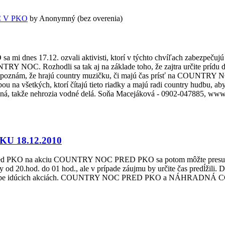
C V PKO
by
Anonymný (bez overenia)
nes 17.12. ozvali aktivisti, ktorí v týchto chvíľach zabezpeč
TRY NOC. Rozhodli sa tak aj na základe toho, že zajtra určite prídu d
ých poznám, že hrajú country muzičku, či majú čas prísť na COUNTRY 
ou na všetkých, ktorí čítajú tieto riadky a majú radi country hudbu, aby
olená, takže nehrozia vodné delá. Soňa Macejáková - 0902-047885, www.
 18.12.2010
prídete pred PKO na akciu COUNTRY NOC PRED PKO sa potom môž
20.hod. do 01 hod., ale v prípade záujmu by určite čas predĺžili. D
voch po sebe idúcich akciách. COUNTRY NOC PRED PKO a NÁHRA