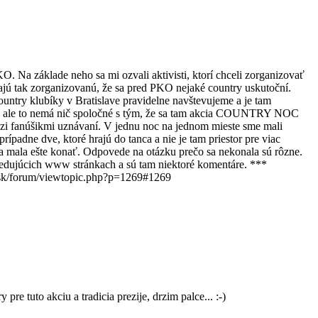
lade neho sa mi ozvali aktivisti, ktorí chceli zorganizovať
jú tak zorganizovanú, že sa pred PKO nejaké country uskutoční.
untry klubíky v Bratislave pravidelne navštevujeme a je tam
zor, ale to nemá nič spoločné s tým, že sa tam akcia COUNTRY NOC
dzi fanúšikmi uznávaní. V jednu noc na jednom mieste sme mali
ípadne dve, ktoré hrajú do tanca a nie je tam priestor pre viac
mala ešte konať. Odpovede na otázku prečo sa nekonala sú rôzne.
úcich www stránkach a sú tam niektoré komentáre. ***
k/forum/viewtopic.php?p=1269#1269
re tuto akciu a tradicia prezije, drzim palce... :-)