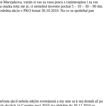
i Macejakova, vazim si vas za vasu pracu s canisterapiou i za vas
na otazka totiz nie je, ci nemohol investor pockat 5 – 10 – 30 – 90 dni.
posledna akcia v PKO konat 30.10.2010. Na co sa spoliehal pan
ončenia akcií nebola nikým zverejnená a my sme sa k nej dostali až po
ch akciách /aj Country noci 2010 /na obdobie do 30.12.2010 so