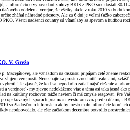
ujú, - informáciu o vypovedaní zmluvy BKIS z PKO sme dostali 30.11.2
 tlačového oddelenia verejne, že všetky akcie v roku 2010 sa budú kon
čite zháňal náhradné priestory. Ale za 6 dní je veľmi ťažko zabez
O. Všetci nadšenci country sú vítaní aby sa spevom a hudbou rozl
KO. V. Grežo
e p. Macejákovej, ale vzhľadom na diskusiu pripájam celé znenie rea
áujem verejnosti. Nenechajte sa prosím znechutiť reakciami, zvlášť tý
yhrotiť. Je zjavné, že keď sa nepodarilo zatiaľ nájsť riešenie a pritom 
visti a verejnosť - my zjavne nedokážeme viac a téma asi taká jasná ak
klad na kultúrny rozhovor, takže neviem či má zmysle reagovať. Pre Vašu
ž po opakovaných sporoch priamo s investorom cca. pred 6 dňami, - BKI
.2010 so žiadosťou o informáciu ak by mesto malo informácie ktoré i
nikdy neodpovedalo, ale ešte začiatkom decembra potvrdilo prostredníc