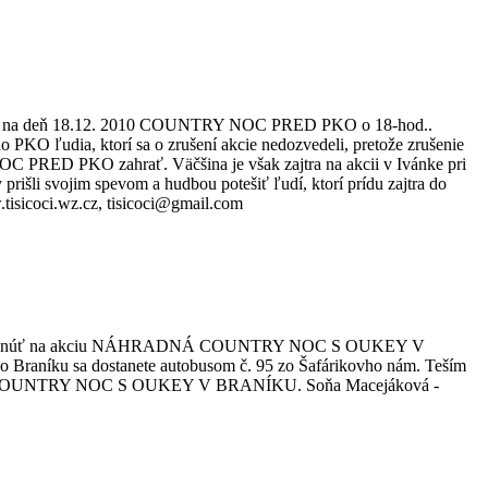
ujú na deň 18.12. 2010 COUNTRY NOC PRED PKO o 18-hod..
o PKO ľudia, ktorí sa o zrušení akcie nedozvedeli, pretože zrušenie
NOC PRED PKO zahrať. Väčšina je však zajtra na akcii v Ivánke pri
 prišli svojim spevom a hudbou potešiť ľudí, ktorí prídu zajtra do
tisicoci.wz.cz, tisicoci@gmail.com
te presunúť na akciu NÁHRADNÁ COUNTRY NOC S OUKEY V
o Braníku sa dostanete autobusom č. 95 zo Šafárikovho nám. Teším
DNÁ COUNTRY NOC S OUKEY V BRANÍKU. Soňa Macejáková -