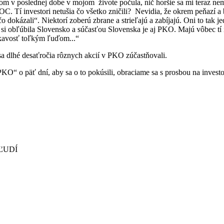
ú som v poslednej dobe v mojom
živote počula, nič horšie sa mi teraz n
C. Tí investori netušia čo všetko zničili?
Nevidia, že okrem peňazí a 
o dokázali“. Niektorí zoberú zbrane a strieľajú a zabíjajú. Oni to tak j
 si obľúbila Slovensko a súčasťou Slovenska je aj PKO. Majú vôbec tí i
skavosť toľkým ľuďom...“
sa dlhé desaťročia rôznych akcií v PKO zúčastňovali.
PKO“ o päť dní, aby sa o to pokúsili, obraciame sa s prosbou na i
 ĽUDÍ