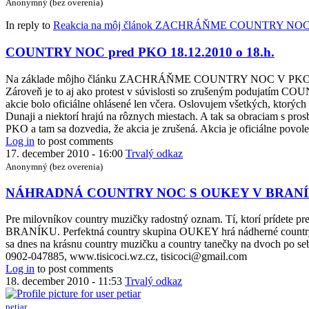
Anonymný (bez overenia)
In reply to
Reakcia na môj článok ZACHRÁŇME COUNTRY NO
COUNTRY NOC pred PKO 18.12.2010 o 18.h.
Na základe môjho článku ZACHRÁŇME COUNTRY NOC V PKO sa mi d
Zároveň je to aj ako protest v súvislosti so zrušeným podujatím COUN
akcie bolo oficiálne ohlásené len včera. Oslovujem všetkých, ktor
Dunaji a niektorí hrajú na rôznych miestach. A tak sa obraciam s prosb
PKO a tam sa dozvedia, že akcia je zrušená. Akcia je oficiálne pov
Log in
to post comments
17. december 2010 - 16:00
Trvalý odkaz
Anonymný (bez overenia)
NÁHRADNÁ COUNTRY NOC S OUKEY V BRANÍKU
Pre milovníkov country muzičky radostný oznam. Tí, ktorí 
BRANÍKU. Perfektná country skupina OUKEY hrá nádherné country od 
sa dnes na krásnu country muzičku a country tanečky na d
0902-047885, www.tisicoci.wz.cz, tisicoci@gmail.com
Log in
to post comments
18. december 2010 - 11:53
Trvalý odkaz
petiar