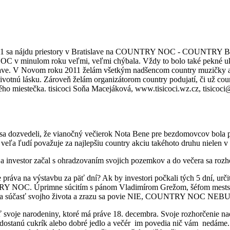
ok 2011 sa nájdu priestory v Bratislave na COUNTRY NOC - COUNTRY BÁL.
NOC v minulom roku veľmi, veľmi chýbala. Vždy to bolo také pekné
slave. V Novom roku 2011 želám všetkým nadšencom country muzičky a c
životnú lásku. Zároveň želám organizátorom country podujatí, či už cou
ého miestečka. tisicoci Soňa Macejáková, www.tisicoci.wz.cz, tisicoc
e sa dozvedeli, že vianočný večierok Nota Bene pre bezdomovcov bola 
 ľudí považuje za najlepšiu country akciu takéhoto druhu nielen v B
ené a investor začal s ohradzovaním svojich pozemkov a do večera s
práva na výstavbu za päť dní? Ak by investori počkali tých 5 dní, ur
C. Úprimne súcitím s pánom Vladimírom Grežom, šéfom mestskej org
kciu za súčasť svojho života a zrazu sa povie NIE, COUNTRY NOC NEB
 svoje narodeniny, ktoré má práve 18. decembra. Svoje rozhorčenie n
e dostanú cukrík alebo dobré jedlo a večér
im povedia nič vám
nedáme.