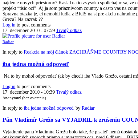
najdenie novych priestorov? Kaslal na to zvysoka spoliehajuc sa, ze 
projekt “tisic oci”. Aj ja som priaznivcom country a casto vas na countr
Spravna otazka je, ci nemohli ludia z BKIS najst pre akciu nahradne
Greza? Na zazrak ??
Log in
to post comments
17. december 2010 - 07:59
Trvalý odkaz
Radiar
In reply to
Reakcia na môj článok ZACHRÁŇME COUNTRY NO
iba jedna možná odpoveď
Na to by mohol odpovedať (ak by chcel) iba Vlado Grežo, ostatní m
Log in
to post comments
17. december 2010 - 10:39
Trvalý odkaz
Anonymný (bez overenia)
In reply to
iba jedna možná odpoveď
by
Radiar
Pán Vladimír Grežo sa VYJADRIL k zrušeniu C
Vyjadrenie pána Vladimíra Grežu bolo také, že pisateľ nemá dostatok 
opakovaných sporoch priamo s investorom cca. pred 6 dňami, - BKIS 