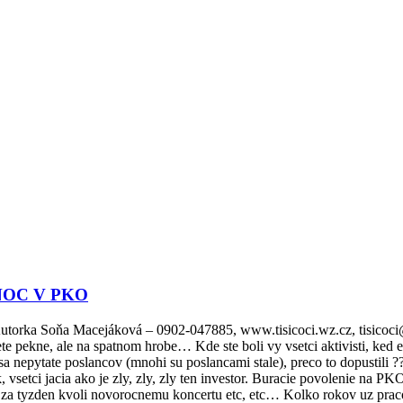
NOC V PKO
ňa Macejáková – 0902-047885, www.tisicoci.wz.cz, tisicoci@gmai
 pekne, ale na spatnom hrobe… Kde ste boli vy vsetci aktivisti, ked 
a nepytate poslancov (mnohi su poslancami stale), preco to dopustili ?
setci jacia ako je zly, zly, zly ten investor. Buracie povolenie na PK
i, za tyzden kvoli novorocnemu koncertu etc, etc… Kolko rokov uz pra