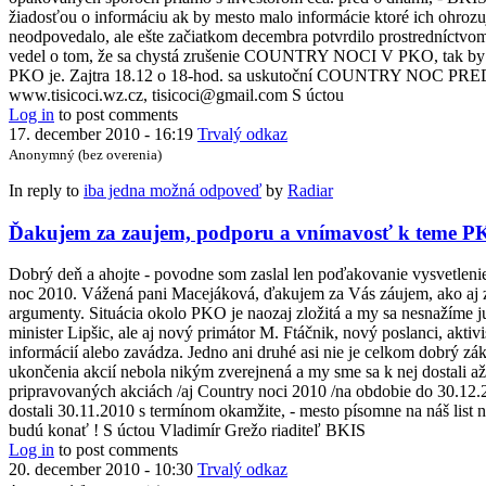
žiadosťou o informáciu ak by mesto malo informácie ktoré ich ohroz
neodpovedalo, ale ešte začiatkom decembra potvrdilo prostredníctvom
vedel o tom, že sa chystá zrušenie COUNTRY NOCI V PKO, tak by ur
PKO je. Zajtra 18.12 o 18-hod. sa uskutoční COUNTRY NOC PRED PK
www.tisicoci.wz.cz, tisicoci@gmail.com S úctou
Log in
to post comments
17. december 2010 - 16:19
Trvalý odkaz
Anonymný (bez overenia)
In reply to
iba jedna možná odpoveď
by
Radiar
Ďakujem za zaujem, podporu a vnímavosť k teme P
Dobrý deň a ahojte - povodne som zaslal len poďakovanie vysvetleni
noc 2010. Vážená pani Macejáková, ďakujem za Vás záujem, ako aj za z
argumenty. Situácia okolo PKO je naozaj zložitá a my sa nesnažíme ju v
minister Lipšic, ale aj nový primátor M. Ftáčnik, nový poslanci, akti
informácií alebo zavádza. Jedno ani druhé asi nie je celkom dobrý zá
ukončenia akcií nebola nikým zverejnená a my sme sa k nej dostali a
pripravovaných akciách /aj Country noci 2010 /na obdobie do 30.12
dostali 30.11.2010 s termínom okamžite, - mesto písomne na náš list 
budú konať ! S úctou Vladimír Grežo riaditeľ BKIS
Log in
to post comments
20. december 2010 - 10:30
Trvalý odkaz