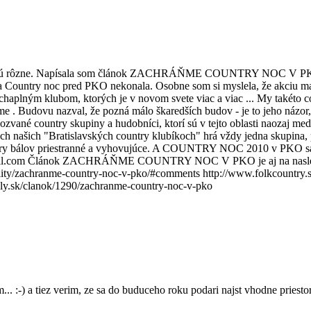
ôzne. Napísala som článok ZACHRÁŇME COUNTRY NOC V PKO. Na zák
sa Country noc pred PKO nekonala. Osobne som si myslela, že akciu ma
haplným klubom, ktorých je v novom svete viac a viac ... My takéto co
eme . Budovu nazval, že pozná málo škaredších budov - je to jeho ná
zvané country skupiny a hudobníci, ktorí sú v tejto oblasti naozaj me
ch našich "Bratislavských country klubíkoch" hrá vždy jedna skupina, pr
untry bálov priestranné a vyhovujúce. A COUNTRY NOC 2010 v PKO sa 
gmail.com Článok ZACHRÁŇME COUNTRY NOC V PKO je aj na nasleduj
achranme-country-noc-v-pko/#comments http://www.folkcountry.s
valy.sk/clanok/1290/zachranme-country-noc-v-pko
:-) a tiez verim, ze sa do buduceho roku podari najst vhodne priestory p