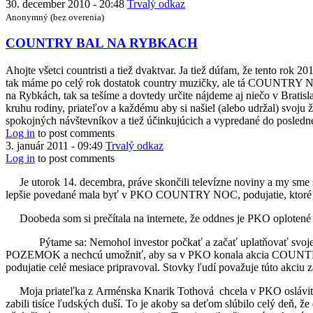
30. december 2010 - 20:48
Trvalý odkaz
Anonymný (bez overenia)
COUNTRY BAL NA RYBKACH
Ahojte všetci countristi a tiež dvaktvar. Ja tiež dúfam, že tento r
tak máme po celý rok dostatok country muzičky, ale tá COUNTRY 
na Rybkách, tak sa tešíme a dovtedy určite nájdeme aj niečo v Brati
kruhu rodiny, priateľov a každému aby si našiel (alebo udržal) svoju 
spokojných návštevníkov a tiež účinkujúcich a vypredané do posledn
Log in
to post comments
3. január 2011 - 09:49
Trvalý odkaz
Log in
to post comments
Je utorok 14. decembra, práve skončili televízne noviny a my sm
lepšie povedané mala byť v PKO COUNTRY NOC, podujatie, ktoré veľa
Doobeda som si prečítala na internete, že oddnes je PKO oplot
Pýtame sa: Nemohol investor počkať a začať uplatňovať svoje 
POZEMOK a nechcú umožniť, aby sa v PKO konala akcia COUNTRY NO
podujatie celé mesiace pripravoval. Stovky ľudí považuje túto a
Moja priateľka z Arménska Knarik Tothová
chcela v PKO osláviť
zabili tisíce ľudských duší. To je akoby sa deťom slúbilo celý deň, ž