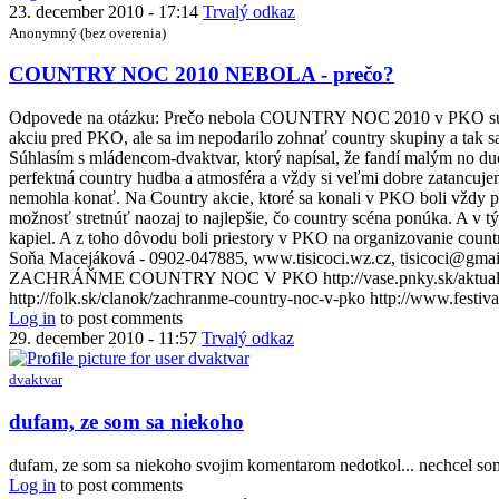
23. december 2010 - 17:14
Trvalý odkaz
Anonymný (bez overenia)
COUNTRY NOC 2010 NEBOLA - prečo?
Odpovede na otázku: Prečo nebola COUNTRY NOC 2010 v PKO sú r
akciu pred PKO, ale sa im nepodarilo zohnať country skupiny a tak 
Súhlasím s mládencom-dvaktvar, ktorý napísal, že fandí malým no duc
perfektná country hudba a atmosféra a vždy si veľmi dobre zatancuj
nemohla konať. Na Country akcie, ktoré sa konali v PKO boli vždy po
možnosť stretnúť naozaj to najlepšie, čo country scéna ponúka. A v tý
kapiel. A z toho dôvodu boli priestory v PKO na organizovanie co
Soňa Macejáková - 0902-047885, www.tisicoci.wz.cz, tisicoci@
ZACHRÁŇME COUNTRY NOC V PKO http://vase.pnky.sk/aktuality/z
http://folk.sk/clanok/zachranme-country-noc-v-pko http://www.festi
Log in
to post comments
29. december 2010 - 11:57
Trvalý odkaz
dvaktvar
dufam, ze som sa niekoho
dufam, ze som sa niekoho svojim komentarom nedotkol... nechcel som... 
Log in
to post comments