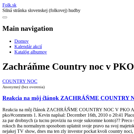
Folk
.
sk
Silná stránka slovenskej (folkovej) hudby
Main navigation
Domov
Kalendár akcií
Katalóg albumov
Zachráňme Country noc v PKO
COUNTRY NOC
Anonymný (bez overenia)
Reakcia na môj článok ZACHRÁŇME COUNTRY 
Reakcia na môj článok ZACHRÁŇME COUNTRY NOC V PKO Autorka So
pko/#comments 1. Kevin napísal: December 16th, 2010 o 20:41 Placete
za par drobnych (a tucnu proviziu na svoje sukromne konto)?? Preco s
rokoch iba normalnym sposobom uplatnit svoje pravo na svoj majetok, v
nejakej TV show, dnes ma ten zly investor pockat kvoli country noc