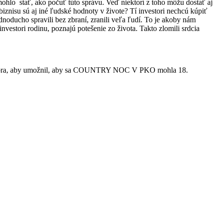
emohlo
stať, ako počuť túto správu. Veď niektorí z toho môžu dostať aj
biznisu sú aj iné ľudské hodnoty v živote? Tí investori nechcú kúpiť
ednoducho spravili bez zbraní, zranili veľa ľudí. To je akoby nám
nvestori rodinu, poznajú potešenie zo života. Takto zlomili srdcia
nvestora, aby umožnil, aby sa COUNTRY NOC V PKO mohla 18.