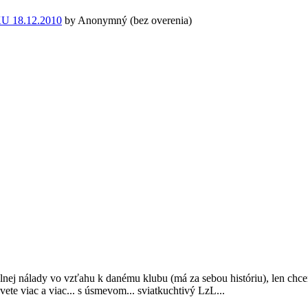
18.12.2010
by
Anonymný (bez overenia)
lnej nálady vo vzťahu k danému klubu (má za sebou históriu), len ch
te viac a viac... s úsmevom... sviatkuchtivý LzL...