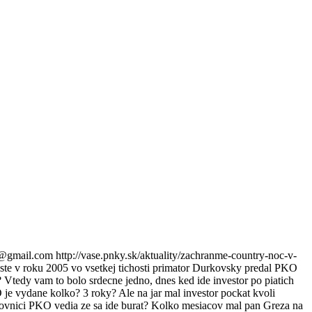
l.com http://vase.pnky.sk/aktuality/zachranme-country-noc-v-
este v roku 2005 vo vsetkej tichosti primator Durkovsky predal PKO
? Vtedy vam to bolo srdecne jedno, dnes ked ide investor po piatich
O je vydane kolko? 3 roky? Ale na jar mal investor pockat kvoli
covnici PKO vedia ze sa ide burat? Kolko mesiacov mal pan Greza na