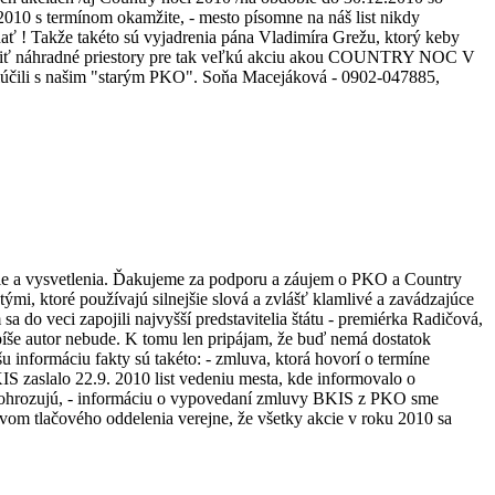
010 s termínom okamžite, - mesto písomne na náš list nikdy
ať ! Takže takéto sú vyjadrenia pána Vladimíra Grežu, ktorý keby
pečiť náhradné priestory pre tak veľkú akciu akou COUNTRY NOC V
účili s našim "starým PKO". Soňa Macejáková - 0902-047885,
kcie a vysvetlenia. Ďakujeme za podporu a záujem o PKO a Country
mi, ktoré používajú silnejšie slová a zvlášť klamlivé a zavádzajúce
sa do veci zapojili najvyšší predstavitelia štátu - premiérka Radičová,
o píše autor nebude. K tomu len pripájam, že buď nemá dostatok
 informáciu fakty sú takéto: - zmluva, ktorá hovorí o termíne
S zaslalo 22.9. 2010 list vedeniu mesta, kde informovalo o
ch ohrozujú, - informáciu o vypovedaní zmluvy BKIS z PKO sme
tvom tlačového oddelenia verejne, že všetky akcie v roku 2010 sa