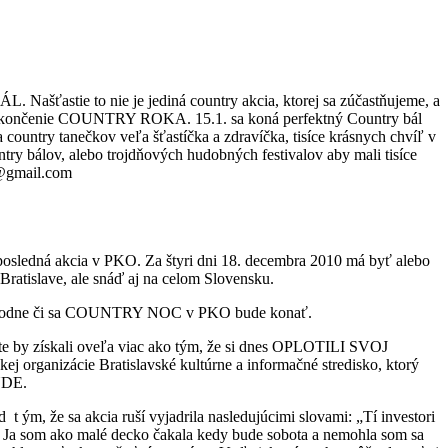
 Našťastie to nie je jediná country akcia, ktorej sa zúčastňujeme, a
 ukončenie COUNTRY ROKA. 15.1. sa koná perfektný Country bál
ountry tanečkov veľa šťastíčka a zdravíčka, tisíce krásnych chvíľ v
ntry bálov, alebo trojdňových hudobných festivalov aby mali tisíce
i@gmail.com
posledná akcia v PKO. Za štyri dni 18. decembra 2010 má byť alebo
ratislave, ale sná
ď aj na celom Slovensku.
a rozhodne či sa COUNTRY NOC v PKO bude konať.
čite by získali oveľa viac ako tým, že si dnes OPLOTILI SVOJ
anizácie Bratislavské kultúrne a informačné stredisko, ktorý
UDE.
ad
t ým, že sa akcia ruší vyjadrila nasledujúcimi slovami: „Tí investori
 Ja som ako malé decko čakala kedy bude sobota a nemohla som sa