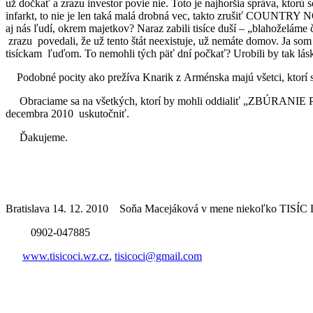
už dočkať a zrazu investor povie nie. Toto je najhoršia správa, ktor
infarkt, to nie je len taká malá drobná vec, takto zrušiť COUNTRY NO
aj nás ľudí, okrem majetkov? Naraz zabili tisíce duší – „blahoželáme č
zrazu
povedali, že už tento štát neexistuje, už nemáte domov. Ja som
tisíckam
ľuďom. To nemohli tých päť dní počkať? Urobili by tak lá
Podobné pocity ako prežíva Knarik z Arménska majú všetci, ktorí 
Obraciame sa na všetkých, ktorí by mohli oddialiť „ZBÚRANIE 
decembra 2010
uskutočniť.
Ďakujeme.
Bratislava 14. 12. 2010
Soňa Macejáková v mene niekoľko TISÍC
0902-047885
www.tisicoci.wz.cz
,
tisicoci@gmail.com