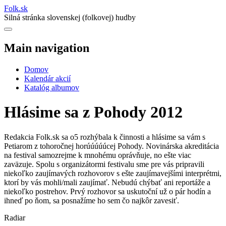
Folk
.
sk
Silná stránka slovenskej (folkovej) hudby
Main navigation
Domov
Kalendár akcií
Katalóg albumov
Hlásime sa z Pohody 2012
Redakcia Folk.sk sa o5 rozhýbala k činnosti a hlásime sa vám s
Petiarom z tohoročnej horúúúúúcej Pohody. Novinárska akreditácia
na festival samozrejme k mnohému oprávňuje, no ešte viac
zaväzuje. Spolu s organizátormi festivalu sme pre vás pripravili
niekoľko zaujímavých rozhovorov s ešte zaujímavejšími interprétmi,
ktorí by vás mohli/mali zaujímať. Nebudú chýbať ani reportáže a
niekoľko postrehov. Prvý rozhovor sa uskutoční už o pár hodín a
ihneď po ňom, sa posnažíme ho sem čo najkôr zavesiť.
Radiar