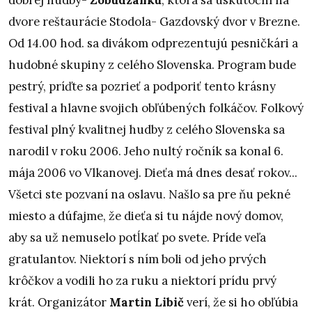
dvore reštaurácie Stodola- Gazdovský dvor v Brezne.
Od 14.00 hod. sa divákom odprezentujú pesničkári a
hudobné skupiny z celého Slovenska. Program bude
pestrý, príďte sa pozrieť a podporiť tento krásny
festival a hlavne svojich obľúbených folkáčov.
Folkový
festival plný kvalitnej hudby z celého Slovenska sa
narodil v roku 2006. Jeho nultý ročník sa konal 6.
mája 2006 vo Vlkanovej. Dieťa má dnes desať rokov...
Všetci ste pozvaní na oslavu. Našlo sa pre ňu pekné
miesto a dúfajme, že dieťa si tu nájde nový domov,
aby sa už nemuselo potĺkať po svete. Príde veľa
gratulantov. Niektorí s ním boli od jeho prvých
krôčkov a vodili ho za ruku a niektorí prídu prvý
krát. Organizátor
Martin Libič
verí, že si ho obľúbia