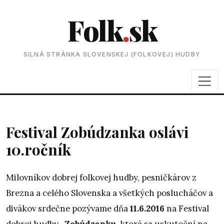
Folk
.
sk
SILNÁ STRÁNKA SLOVENSKEJ (FOLKOVEJ) HUDBY
Festival Zobúdzanka oslávi
10.ročník
Milovníkov dobrej folkovej hudby, pesničkárov z
Brezna a celého Slovenska a všetkých poslucháčov a
divákov srdečne pozývame dňa
11.6.2016
na Festival
dobrej hudby-
Zobúdzanku
, ktorá sa uskutoční na