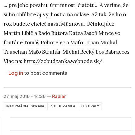
... pre jeho povahu, úprimnosť, čistotu... A veríme, že
si ho obľúbite aj Vy, hostia na oslave. Až tak, že ho o
rok budete chcieť navštíviť znovu. Účinkujúci:
Martin Libič a Rado Bútora Katea Jasoň Mince vo
fontáne Tomáš Pohorelec a Maťo Urban Michal
Truschan Maťo Struhár Michal Recký Los Babraccos
Viac na: http://zobudzanka.webnode.sk/
Log in
to post comments
27. máj 2016 - 14:36
—
Radiar
INFORMÁCIA, SPRÁVA
ZOBÚDZANKA
FESTIVALY
Vyhľadávanie