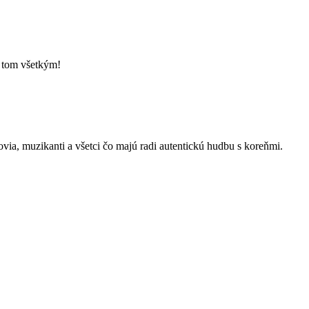
o tom všetkým!
kovia, muzikanti a všetci čo majú radi autentickú hudbu s koreňmi.