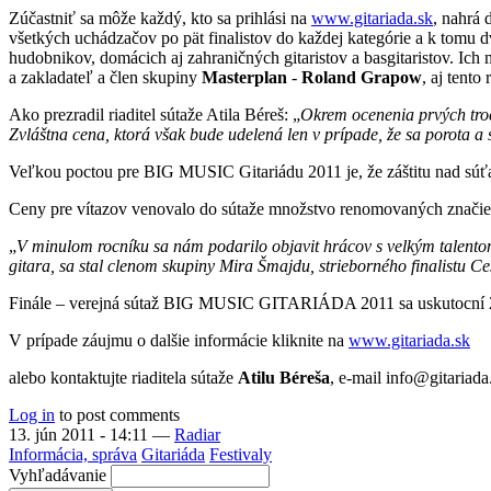
Zúčastniť sa môže každý, kto sa prihlási na
www.gitariada.sk
, nahrá
všetkých uchádzačov po pät finalistov do každej kategórie a k tomu 
hudobnikov, domácich aj zahraničných gitaristov a basgitaristov. Ich 
a zakladateľ a člen skupiny
Masterplan
-
Roland Grapow
, aj tent
Ako prezradil riaditel sútaže Atila Béreš: „
Okrem ocenenia prvých troc
Zvláštna cena, ktorá však bude udelená len v prípade, že sa porota a
Veľkou poctou pre BIG MUSIC Gitariádu 2011 je, že záštitu nad súť
Ceny pre vítazov venovalo do sútaže množstvo renomovaných značiek a
„
V minulom rocníku sa nám podarilo objavit hrácov s velkým talentom
gitara, sa stal clenom skupiny Mira Šmajdu, strieborného finalistu 
Finále – verejná sútaž BIG MUSIC GITARIÁDA 2011 sa uskutocní 22
V prípade záujmu o dalšie informácie kliknite na
www.gitariada.sk
alebo kontaktujte riaditela sútaže
Atilu Béreša
, e-mail info@gitariad
Log in
to post comments
13. jún 2011 - 14:11
—
Radiar
Informácia, správa
Gitariáda
Festivaly
Vyhľadávanie