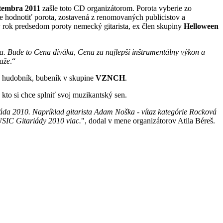
ptembra 2011
zašle toto CD organizátorom. Porota vyberie zo
de hodnotiť porota, zostavená z renomovaných publicistov a
ulý rok predsedom poroty nemecký gitarista, ex člen skupiny
Helloween
ia. Bude to Cena diváka, Cena za najlepší inštrumentálny výkon a
taže
.“
ež hudobník, bubeník v skupine
VZNCH
.
kto si chce splniť svoj muzikantský sen.
iáda 2010. Napríklad gitarista Adam Noška - vítaz kategórie Rocková
USIC Gitariády 2010 viac.
", dodal v mene organizátorov Atila Béreš.