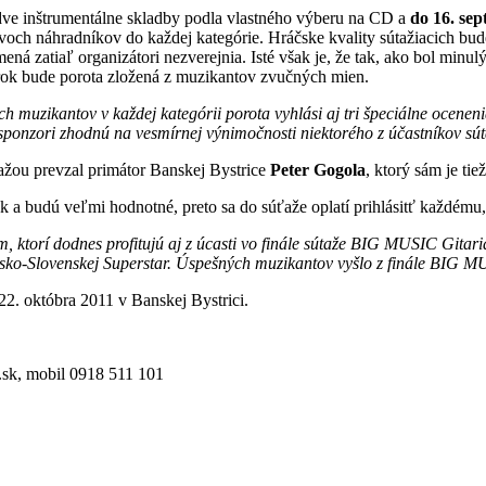
 dve inštrumentálne skladby podla vlastného výberu na CD a
do 16. se
dvoch náhradníkov do každej kategórie. Hráčske kvality sútažiacich bu
mená zatiaľ organizátori nezverejnia. Isté však je, že tak, ako bol min
o rok bude porota zložená z muzikantov zvučných mien.
h muzikantov v každej kategórii porota vyhlási aj tri špeciálne ocenen
 sponzori zhodnú na vesmírnej výnimočnosti niektorého z účastníkov sú
ažou prevzal primátor Banskej Bystrice
Peter Gogola
, ktorý sám je ti
 budú veľmi hodnotné, preto sa do súťaže oplatí prihlásitť každému, 
, ktorí dodnes profitujú aj z úcasti vo finále sútaže BIG MUSIC Gitar
Cesko-Slovenskej Superstar. Úspešných muzikantov vyšlo z finále BIG M
. októbra 2011 v Banskej Bystrici.
a.sk, mobil 0918 511 101