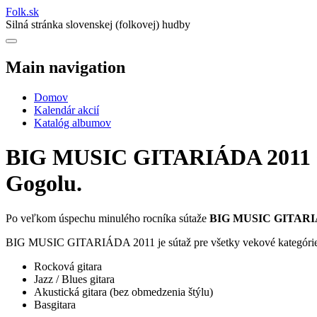
Folk
.
sk
Silná stránka slovenskej (folkovej) hudby
Main navigation
Domov
Kalendár akcií
Katalóg albumov
BIG MUSIC GITARIÁDA 2011 sa u
Gogolu.
Po veľkom úspechu minulého rocníka sútaže
BIG MUSIC GITARI
BIG MUSIC GITARIÁDA 2011 je sútaž pre všetky vekové kategórie a 
Rocková gitara
Jazz / Blues gitara
Akustická gitara (bez obmedzenia štýlu)
Basgitara