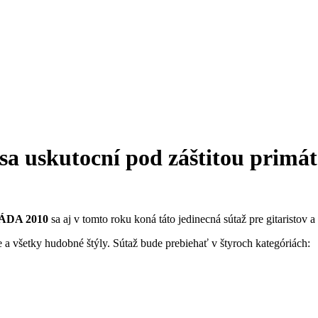
skutocní pod záštitou primáto
ÁDA 2010
sa aj v tomto roku koná táto jedinecná sútaž pre gitaristov a
všetky hudobné štýly. Sútaž bude prebiehať v štyroch kategóriách: