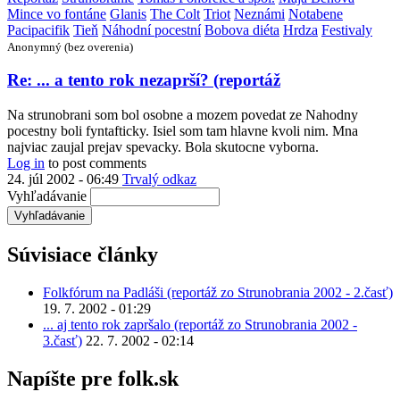
Mince vo fontáne
Glanis
The Colt
Triot
Neznámi
Notabene
Pacipacifik
Tieň
Náhodní pocestní
Bobova diéta
Hrdza
Festivaly
Anonymný (bez overenia)
Re: ... a tento rok nezaprší? (reportáž
Na strunobrani som bol osobne a mozem povedat ze Nahodny
pocestny boli fyntafticky. Isiel som tam hlavne kvoli nim. Mna
najviac zaujal prejav spevacky. Bola skutocne vyborna.
Log in
to post comments
24. júl 2002 - 06:49
Trvalý odkaz
Vyhľadávanie
Súvisiace články
Folkfórum na Padláši (reportáž zo Strunobrania 2002 - 2.časť)
19. 7. 2002 - 01:29
... aj tento rok zapršalo (reportáž zo Strunobrania 2002 -
3.časť)
22. 7. 2002 - 02:14
Napíšte pre folk.sk