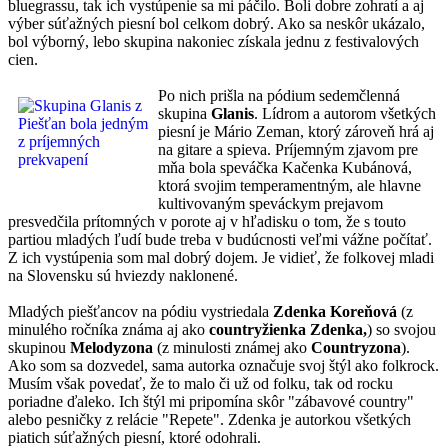
bluegrassu, tak ich vystúpenie sa mi páčilo. Boli dobre zohratí a aj
výber súťažných piesní bol celkom dobrý. Ako sa neskôr ukázalo,
bol výborný, lebo skupina nakoniec získala jednu z festivalových
cien.
Po nich prišla na pódium sedemčlenná
skupina
Glanis
. Lídrom a autorom všetkých
piesní je Mário Zeman, ktorý zároveň hrá aj
na gitare a spieva. Príjemným zjavom pre
mňa bola speváčka Kačenka Kubánová,
ktorá svojim temperamentným, ale hlavne
kultivovaným speváckym prejavom
presvedčila prítomných v porote aj v hľadisku o tom, že s touto
partiou mladých ľudí bude treba v budúcnosti veľmi vážne počítať.
Z ich vystúpenia som mal dobrý dojem. Je vidieť, že folkovej mladi
na Slovensku sú hviezdy naklonené.
Mladých piešťancov na pódiu vystriedala
Zdenka Koreňová
(z
minulého ročníka známa aj ako
countryžienka Zdenka,
) so svojou
skupinou
Melodyzona
(z minulosti známej ako
Countryzona
).
Ako som sa dozvedel, sama autorka označuje svoj štýl ako folkrock.
Musím však povedať, že to malo či už od folku, tak od rocku
poriadne ďaleko. Ich štýl mi pripomína skôr "zábavové country"
alebo pesničky z relácie "Repete". Zdenka je autorkou všetkých
piatich súťažných piesní, ktoré odohrali.