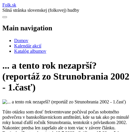
Folk
.
sk
Silná stránka slovenskej (folkovej) hudby
Main navigation
Domov
Kalendár akcií
Katalóg albumov
... a tento rok nezaprší?
(reportáž zo Strunobrania 2002
- 1.časť)
Túto otázku som dosť frekventovane počúval počas sobotného
podvečera v banskoštiavnickom amfiteátri, kde sa tak ako po minulé
roky konal ďalší ročník Strunobrania, tentokrát s prívlastkom 2002.
Nakoniec predsa len zapršalo ale o tom viac v závere článku.