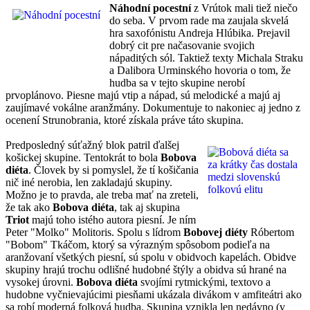
Náhodní pocestní
z Vrútok mali tiež niečo
do seba. V prvom rade ma zaujala skvelá
hra saxofónistu Andreja Hlúbika. Prejavil
dobrý cit pre načasovanie svojich
nápaditých sól. Taktiež texty Michala Straku
a Dalibora Urminského hovoria o tom, že
hudba sa v tejto skupine nerobí
prvoplánovo. Piesne majú vtip a nápad, sú melodické a majú aj
zaujímavé vokálne aranžmány. Dokumentuje to nakoniec aj jedno z
ocenení Strunobrania, ktoré získala práve táto skupina.
Predposledný súťažný blok patril ďalšej
košickej skupine. Tentokrát to bola
Bobova
diéta
. Človek by si pomyslel, že tí košičania
nič iné nerobia, len zakladajú skupiny.
Možno je to pravda, ale treba mať na zreteli,
že tak ako
Bobova diéta
, tak aj skupina
Triot
majú toho istého autora piesní. Je ním
Peter "Molko" Molitoris. Spolu s lídrom
Bobovej diéty
Róbertom
"Bobom" Tkáčom, ktorý sa výrazným spôsobom podieľa na
aranžovaní všetkých piesní, sú spolu v obidvoch kapelách. Obidve
skupiny hrajú trochu odlišné hudobné štýly a obidva sú hrané na
vysokej úrovni.
Bobova diéta
svojími rytmickými, textovo a
hudobne vyčnievajúcimi piesňami ukázala divákom v amfiteátri ako
sa robí moderná folková hudba. Skupina vznikla len nedávno (v