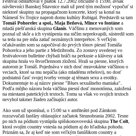
Festival odštartoval v piatok 12.7.2002 oficiálne o 15:00, avšak
návštevníci Banskej Štiavnice mali už pred tým možnosť vypočuť si
niektoré skupiny na propagačnom koncerte, ktorý sa konal na
Námestí Sv.Trojice naproti domu kultúry Rubigal. Predstavili sa tam
Tomáš Pohorelec a spol., Maja Beňová, Mince vo fontáne
a
mladá piešťanská skupina
Glanis
. Väčšinu z menovaných som
poznal už skôr a ich vystúpenia ma ničím neprekvapili, sústredil som
sa teda na pre mňa zatiaľ neznámych interprétov. S veľkým
očakávaním som sa započúval do prvých tónov piesní Tomáša
Pohorelca a jeho partie z Medzibrodu. Zo zostavy uvedenej vo
festivalovom bulletine chýbali hráči na perkusie a klávesy a tak
skupina hrala vo štvorčlennom zložení. Hrali sa piesne, ktorých
autorom je Tomáš. Pojednáva v nich dosť mravokárne väčšinou o
veciach, ktoré sa mu nepáčia (ako mladému rebelovi), no dosť
podstatnú časť svojej tvorby venuje aj témam sexu a erotiky.
Dokumentuje to aj názov piesne "Blues sexuálneho maniaka".
Podľa môjho názoru bola väčšina piesní dosť monotónna, založená
na miestami patetických textoch. Tomu sa však vo svojich textoch
nevyhol takmer žiaden začínajúci autor.
Ako som už spomínal, o 15:00 sa v amfiteátri pod Zámkom
rozozvučali fanfáry ohlasujúce začiatok Strunobrania 2002. Tesne
po nich na pódium vystúpila spišskonovoveská skupina
The Colt
,
ktorá svojím country vniesla na pódium aj do hľadiska pohodu.
Priznám sa, že aj keď nie som veľkým fanúšikom country a