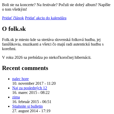
Boli ste na koncerte? Na festivale? Počuli ste dobrý album? Napíšte
o tom všetkým!
Pridať článok
Pridať akciu do kalendára
O folk.sk
Folk.sk je miesto kde sa stretáva slovenská folková hudba, jej
fanúšikovia, muzikanti a všetci čo majú radi autentickú hudbu s
koreňmi.
V roku 2026 sa prebúdza po niekoľkoročnej hibernácii.
Recent comments
palec hore
10. november 2017 - 11:20
Naj za posledných 12
16. marec 2015 - 08:22
zima
16. február 2015 - 06:51
Stiahnite si bulletin
27. august 2014 - 17:19