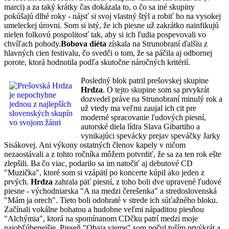
marci) a za taký krátky čas dokázala to, o čo sa iné skupiny
pokúšajú dlhé roky - nájsť si svoj vlastný štýl a robiť ho na vysokej
umeleckej úrovni. Som si istý, že ich piesne už zakrátko nainfikujú
nielen folkovú pospolitosť tak, aby si ich ľudia pospevovali vo
chvíľach pohody.
Bobova diéta
získala na Strunobraní ďalšiu z
hlavných cien festivalu, čo svedči o tom, že sa páčila aj odbornej
porote, ktorá hodnotila podľa skutočne náročných kritérií.
Posledný blok patril prešovskej skupine
Hrdza
. O tejto skupine som sa prvykrát
dozvedel práve na Strunobraní minulý rok a
už vtedy ma veľmi zaujal ich cit pre
moderné spracovanie ľudových piesní,
autorské diela lídra Slava Gibartiho a
vynikajúci spevácky prejav speváčky Jarky
Sisákovej. Ani výkony ostatných členov kapely v ničom
nezaostávali a z tohto ročníka môžem potvrdiť, že sa za ten rok ešte
zlepšili. Ba čo viac, podarilo sa im natočiť aj debutové CD
"Muzička", ktoré som si vzápätí po koncerte kúpil ako jeden z
prvých.
Hrdza
zahrala päť piesní, z toho boli dve upravené ľudové
piesne - východniarska "A na medzi čerešenka" a stredoslovenská
"Mám ja orech". Tieto boli odohraté v strede ich súťažného bloku.
Začínali vokálne bohatou a hudobne veľmi nápaditou piesňou
"Alchýmia", ktorá na spomínanom CDčku patrí medzi moje
najobľúbenejšie. Pieseň "Obaja vieme" som počul tuším prvýkrát a