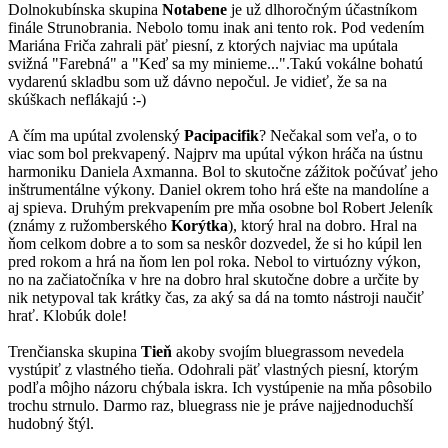
Dolnokubínska skupina
Notabene
je už dlhoročným účastníkom
finále Strunobrania. Nebolo tomu inak ani tento rok. Pod vedením
Mariána Friča zahrali päť piesní, z ktorých najviac ma upútala
svižná "Farebná" a "Keď sa my minieme...".Takú vokálne bohatú
vydarenú skladbu som už dávno nepočul. Je vidieť, že sa na
skúškach neflákajú :-)
A čím ma upútal zvolenský
Pacipacifik
? Nečakal som veľa, o to
viac som bol prekvapený. Najprv ma upútal výkon hráča na ústnu
harmoniku Daniela Axmanna. Bol to skutočne zážitok počúvať jeho
inštrumentálne výkony. Daniel okrem toho hrá ešte na mandolíne a
aj spieva. Druhým prekvapením pre mňa osobne bol Robert Jeleník
(známy z ružomberského
Korýtka
), ktorý hral na dobro. Hral na
ňom celkom dobre a to som sa neskôr dozvedel, že si ho kúpil len
pred rokom a hrá na ňom len pol roka. Nebol to virtuózny výkon,
no na začiatočníka v hre na dobro hral skutočne dobre a určite by
nik netypoval tak krátky čas, za aký sa dá na tomto nástroji naučiť
hrať. Klobúk dole!
Trenčianska skupina
Tieň
akoby svojím bluegrassom nevedela
vystúpiť z vlastného tieňa. Odohrali päť vlastných piesní, ktorým
podľa môjho názoru chýbala iskra. Ich vystúpenie na mňa pôsobilo
trochu strnulo. Darmo raz, bluegrass nie je práve najjednoduchší
hudobný štýl.