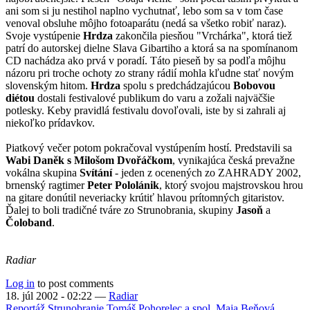
ani som si ju nestihol naplno vychutnať, lebo som sa v tom čase
venoval obsluhe môjho fotoaparátu (nedá sa všetko robiť naraz).
Svoje vystúpenie
Hrdza
zakončila piesňou "Vrchárka", ktorá tiež
patrí do autorskej dielne Slava Gibartiho a ktorá sa na spomínanom
CD nachádza ako prvá v poradí. Táto pieseň by sa podľa môjhu
názoru pri troche ochoty zo strany rádií mohla kľudne stať novým
slovenským hitom.
Hrdza
spolu s predchádzajúcou
Bobovou
diétou
dostali festivalové publikum do varu a zožali najväčšie
potlesky. Keby pravidlá festivalu dovoľovali, iste by si zahrali aj
niekoľko prídavkov.
Piatkový večer potom pokračoval vystúpením hostí. Predstavili sa
Wabi Daněk s Milošom Dvořáčkom
, vynikajúca česká prevažne
vokálna skupina
Svítání
- jeden z ocenených zo ZAHRADY 2002,
brnenský ragtimer
Peter Pololánik
, ktorý svojou majstrovskou hrou
na gitare donútil neveriacky krútiť hlavou prítomných gitaristov.
Ďalej to boli tradičné tváre zo Strunobrania, skupiny
Jasoň
a
Čoloband
.
Radiar
Log in
to post comments
18. júl 2002 - 02:22
—
Radiar
Reportáž
Strunobranie
Tomáš Pohorelec a spol.
Maja Beňová