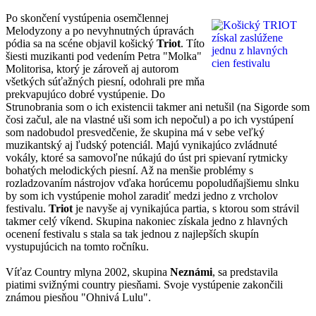
Po skončení vystúpenia osemčlennej
Melodyzony a po nevyhnutných úpravách
pódia sa na scéne objavil košický
Triot
. Títo
šiesti muzikanti pod vedením Petra "Molka"
Molitorisa, ktorý je zároveň aj autorom
všetkých súťažných piesní, odohrali pre mňa
prekvapujúco dobré vystúpenie. Do
Strunobrania som o ich existencii takmer ani netušil (na Sigorde som
čosi začul, ale na vlastné uši som ich nepočul) a po ich vystúpení
som nadobudol presvedčenie, že skupina má v sebe veľký
muzikantský aj ľudský potenciál. Majú vynikajúco zvládnuté
vokály, ktoré sa samovoľne núkajú do úst pri spievaní rytmicky
bohatých melodických piesní. Až na menšie problémy s
rozladzovaním nástrojov vďaka horúcemu popoludňajšiemu slnku
by som ich vystúpenie mohol zaradiť medzi jedno z vrcholov
festivalu.
Triot
je navyše aj vynikajúca partia, s ktorou som strávil
takmer celý víkend. Skupina nakoniec získala jedno z hlavných
ocenení festivalu s stala sa tak jednou z najlepších skupín
vystupujúcich na tomto ročníku.
Víťaz Country mlyna 2002, skupina
Neznámi
, sa predstavila
piatimi svižnými country piesňami. Svoje vystúpenie zakončili
známou piesňou "Ohnivá Lulu".