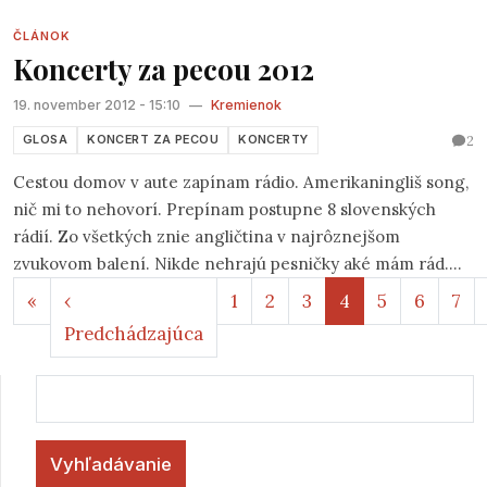
"folk" sa vedú rôzne ale stále pretrvávajúce diskusie.
ČLÁNOK
Koncerty za pecou 2012
19. november 2012 - 15:10
—
Kremienok
2
GLOSA
KONCERT ZA PECOU
KONCERTY
Cestou domov v aute zapínam rádio. Amerikaningliš song,
nič mi to nehovorí. Prepínam postupne 8 slovenských
rádií. Zo všetkých znie angličtina v najrôznejšom
zvukovom balení. Nikde nehrajú pesničky aké mám rád.
Stránkovanie
No, čo už, USB kľúč s mojimi obľúbenými som zabudol, ale
Prvá strana
«
‹
1
2
3
4
5
6
7
aspoň si môžem v hlave znova prehrať to, čo som práve
Predchádzajúca strana
Predchádzajúca
počul. Vraciam sa totižto z prvého Koncertu Za pecou
tejto sezóny.
Vyhľadávanie