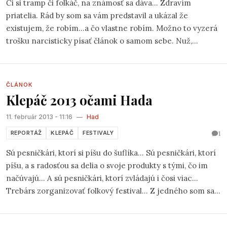
Či si tramp či folkáč, na známosť sa dáva... Zdravím
priatelia. Rád by som sa vám predstavil a ukázal že
existujem, že robím...a čo vlastne robím. Možno to vyzerá
trošku narcisticky písať článok o samom sebe. Nuž,
kažodpádne je to možnosť ako sa prezentovať. Začal by
som tým, že sa volám
Mário Drgoňa
a študujem na
konzervatóriu v Nitre herectvo. Už šesť alebo sedem
ČLÁNOK
rokov hrám na gitaru (Mám osemnásť rokov) a štyri roky
Klepáč 2013 očami Hada
som hrával tvrdšiu muziku, od čoho som upustil.
11. február 2013 - 11:16
—
Had
1
REPORTÁŽ
KLEPÁČ
FESTIVALY
Sú pesničkári, ktorí si píšu do šuflíka... Sú pesničkári, ktorí
píšu, a s radosťou sa delia o svoje produkty s tými, čo im
načúvajú... A sú pesničkári, ktorí zvládajú i čosi viac...
Trebárs zorganizovať folkový festival... Z jedného som sa
vrátil včera pred polnocou, a hoc vonku medzičasom
znova zem pokryla snehová emulzia bolo mi letno, a to nie