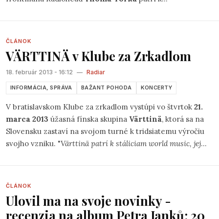
najsledovanejším hudobným telesám súčasnosti, ich
album
Amok
, ktorý vyjde budúci týždeň, zase k
najočakávanejším nahrávkam tohto roka. „
Sú chvíle, keď je
ČLÁNOK
šťastím robiť promotéra,
“ hovorí na margo potvrdenia
VÄRTTINÄ v Klube za Zrkadlom
Atoms for Peace riaditeľ festivalu Michal Kaščák.
18. február 2013 - 16:12
—
Radiar
INFORMÁCIA, SPRÁVA
BAŽANT POHODA
KONCERTY
V bratislavskom Klube za zrkadlom vystúpi vo štvrtok
21.
marca 2013
úžasná fínska skupina
Värttinä
, ktorá sa na
Slovensku zastaví na svojom turné k tridsiatemu výročiu
svojho vzniku. "
Värttinä patrí k stáliciam world music, jej
koncerty sú vždy sviatkom plným vášne a radosti z hudby.
Sme radi, že ich strhujúca hudba zaznie na Slovensku opäť
naživo, komorný priestor Klubu Za zrkadlom sľubuje
ČLÁNOK
intenzívny a výnimočný zážitok,
" hovorí Michal Kaščák z
Ulovil ma na svoje novinky -
agentúry Pohoda Festival, ktorá koncert organizuje.
recenzia na album Petra Janků: 20