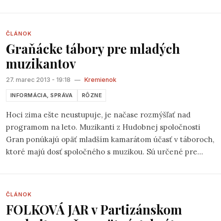
príjemné gitarové aranže, nechýbajú na ňom skúsení
muzikanti a hlavne piesne, ktoré potešia každého. My sme
sa s úspešným textárom a v súčasnosti aj producentom
ČLÁNOK
Graňácke tábory pre mladých
žiarskeho Céčka stretli a položili mu zopár otázok.
muzikantov
27. marec 2013 - 19:18
—
Kremienok
INFORMÁCIA, SPRÁVA
RÔZNE
Hoci zima ešte neustupuje, je načase rozmýšľať nad
programom na leto. Muzikanti z Hudobnej spoločnosti
Gran ponúkajú opäť mladším kamarátom účasť v táboroch,
ktoré majú dosť spoločného s muzikou. Sú určené pre
staršie decká a dorast. Virtuózna hra na hudobnom
nástroji nie je podmienkou účasti, zato chuť muzicírovať a
zapadnúť do dobrej partie áno.
ČLÁNOK
FOLKOVÁ JAR v Partizánskom