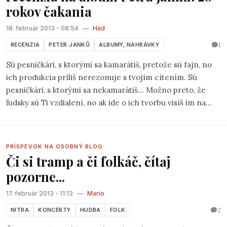
rokov čakania
18. február 2013 - 08:54
—
Had
1
RECENZIA
PETER JANKŮ
ALBUMY, NAHRÁVKY
Sú pesničkári, s ktorými sa kamarátiš, pretože sú fajn, no
ich produkcia príliš nerezonuje s tvojím cítením. Sú
pesničkári, s ktorými sa nekamarátiš... Možno preto, že
ľudsky sú Ti vzdialení, no ak ide o ich tvorbu visíš im na
perách...bo ako píšu Ti je blízke. A sú, našťastie, aj
pesničkári, (nazvem ich dva v jednom), ktorí sú akousi
spojnicou už vymenovaných prototypov... Medzi nich (u
PRÍSPEVOK NA OSOBNÝ BLOG
mňa) patrí aj Peter Janků.
Či si tramp a či folkáč, čítaj
pozorne...
17. február 2013 - 11:13
—
Mario
2
NITRA
KONCERTY
HUDBA
FOLK