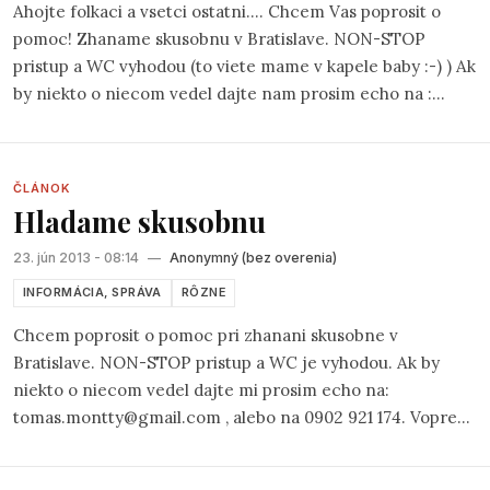
Ahojte folkaci a vsetci ostatni.... Chcem Vas poprosit o
pomoc! Zhaname skusobnu v Bratislave. NON-STOP
pristup a WC vyhodou (to viete mame v kapele baby :-) ) Ak
by niekto o niecom vedel dajte nam prosim echo na :
tomas.montty@gmail.com alebo 0902 921 174. Vopred
dakujem. Tomas
ČLÁNOK
Hladame skusobnu
23. jún 2013 - 08:14
—
Anonymný (bez overenia)
INFORMÁCIA, SPRÁVA
RÔZNE
Chcem poprosit o pomoc pri zhanani skusobne v
Bratislave. NON-STOP pristup a WC je vyhodou. Ak by
niekto o niecom vedel dajte mi prosim echo na:
tomas.montty@gmail.com , alebo na 0902 921 174. Vopred
Vam pekne dakujem. Tomas