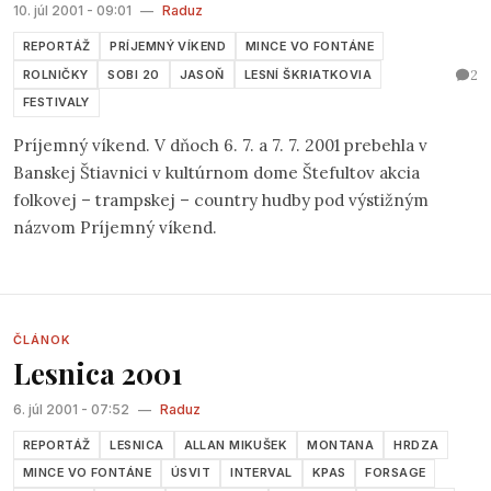
10. júl 2001 - 09:01
—
Raduz
hudby, ale nebudem pokračovať, pretože si tým špiním
vlastné hniezdo. Nakoniec, s vyberaním muzikantov (a
REPORTÁŽ
PRÍJEMNÝ VÍKEND
MINCE VO FONTÁNE
nielen na CD) je to na Slovensku problém asi všade...
2
ROLNIČKY
SOBI 20
JASOŇ
LESNÍ ŠKRIATKOVIA
FESTIVALY
Príjemný víkend. V dňoch 6. 7. a 7. 7. 2001 prebehla v
Banskej Štiavnici v kultúrnom dome Štefultov akcia
folkovej – trampskej – country hudby pod výstižným
názvom Príjemný víkend.
ČLÁNOK
Lesnica 2001
6. júl 2001 - 07:52
—
Raduz
REPORTÁŽ
LESNICA
ALLAN MIKUŠEK
MONTANA
HRDZA
MINCE VO FONTÁNE
ÚSVIT
INTERVAL
KPAS
FORSAGE