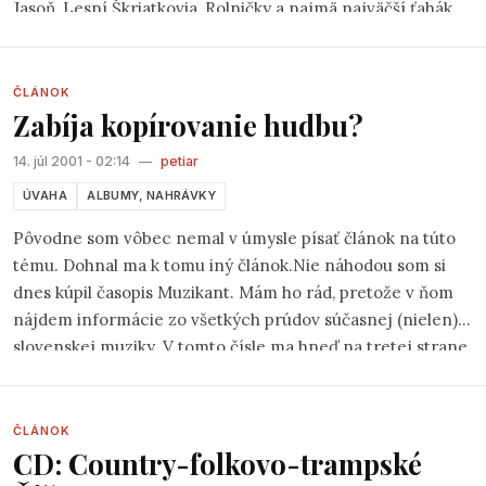
Jasoň, Lesní Škriatkovia, Rolničky a najmä najväčší ťahák
festivalu pardubické POUPATA. Okrem nich zahrajú aj dve
domáce skupiny Zvony - Bells a TAJF.
ČLÁNOK
Zabíja kopírovanie hudbu?
14. júl 2001 - 02:14
—
petiar
ÚVAHA
ALBUMY, NAHRÁVKY
Pôvodne som vôbec nemal v úmysle písať článok na túto
tému. Dohnal ma k tomu iný článok.Nie náhodou som si
dnes kúpil časopis Muzikant. Mám ho rád, pretože v ňom
nájdem informácie zo všetkých prúdov súčasnej (nielen)
slovenskej muziky. V tomto čísle ma hneď na tretej strane
zaujal titul
Kopírovanie zabíja hudbu
.
ČLÁNOK
CD: Country-folkovo-trampské