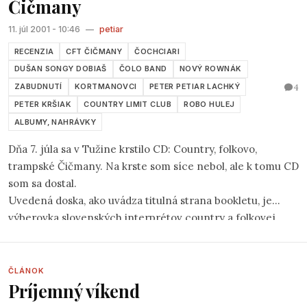
Čičmany
11. júl 2001 - 10:46
—
petiar
RECENZIA
CFT ČIČMANY
ČOCHCIARI
DUŠAN SONGY DOBIAŠ
ČOLO BAND
NOVÝ ROWNÁK
4
ZABUDNUTÍ
KORTMANOVCI
PETER PETIAR LACHKÝ
PETER KRŠIAK
COUNTRY LIMIT CLUB
ROBO HULEJ
ALBUMY, NAHRÁVKY
Dňa 7. júla sa v Tužine krstilo CD: Country, folkovo,
trampské Čičmany. Na krste som síce nebol, ale k tomu CD
som sa dostal.
Uvedená doska, ako uvádza titulná strana bookletu, je
výberovka slovenských interprétov country a folkovej
hudby. Autori kompilácie sa pravdepodobne viac zamerali
na účinkujúcich, ktorých môžme poznať z festivalu CFT
Čičmany (t. r. bude 4-5. augusta), pretože 10 uvedených
ČLÁNOK
Príjemný víkend
hudobných telies a ich 19 piesní naozaj nepredstavuje
reprezentatívnu vzorku slovenskej country a folkovej