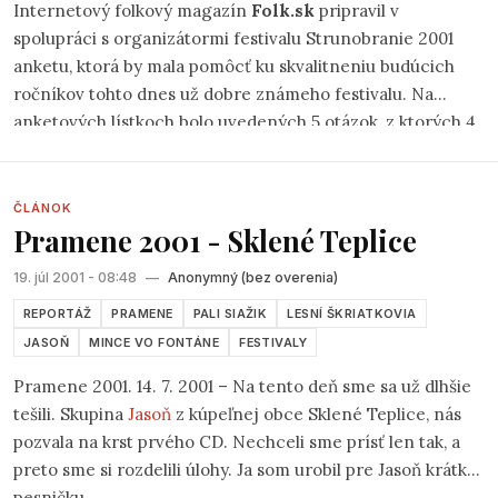
Internetový folkový magazín
Folk.sk
pripravil v
spolupráci s organizátormi festivalu Strunobranie 2001
anketu, ktorá by mala pomôcť ku skvalitneniu budúcich
ročníkov tohto dnes už dobre známeho festivalu. Na
anketových lístkoch bolo uvedených 5 otázok, z ktorých 4
boli priame otázky s možnosťami odpovedí a piata bola
vyhradená pre komentáre návštevníkov festivalu
zúčastňujúcich sa tejto ankety. Respondenti boli
ČLÁNOK
Pramene 2001 - Sklené Teplice
motivovaní k účasti v ankete možnosťou výhry jedného zo
štyroch CD, ktoré nám poskytli priamo autori titulov:
Soňa
19. júl 2001 - 08:48
—
Anonymný (bez overenia)
Horňáková
-
Dívam sa z okna
,
Peter Lachký
-
V krajine
,
Robo Hulej
-
Pozri sa do neba
a
sk.Čochciari
, ktorá vydala
REPORTÁŽ
PRAMENE
PALI SIAŽIK
LESNÍ ŠKRIATKOVIA
kompilačné CD z festivalu v Čičmanoch
. Tieto CDčka
JASOŇ
MINCE VO FONTÁNE
FESTIVALY
mali možnosť vyhrať respondenti nachádzajúci sa v
Pramene 2001. 14. 7. 2001 – Na tento deň sme sa už dlhšie
Amfiteátri pod zámkom priamo počas ceremoniálu
tešili. Skupina
Jasoň
z kúpeľnej obce Sklené Teplice, nás
odovzdávania ocenení najlepším účinkujúcim. Bolo
pozvala na krst prvého CD. Nechceli sme prísť len tak, a
vytlačených 400 anketových lístkov, ktoré boli
preto sme si rozdelili úlohy. Ja som urobil pre Jasoň krátku
distribuované spolu s každou predanou vstupenkou až do
pesničku.