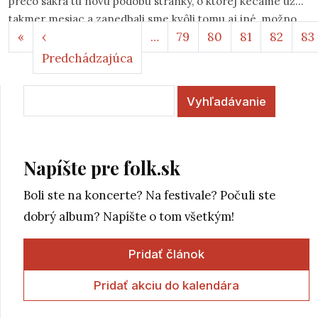
prečo sakra tú novú podobu stránky, o ktorej kecáme už
takmer mesiac a zanedbali sme kvôli tomu aj iné, možno
Stránkovanie
Prvá strana
«
‹
…
79
80
81
82
83
ďaleko podstatnejšie veci, nespustiť čím skôr.
Predchádzajúca strana
Predchádzajúca
Vyhľadávanie
Napíšte pre folk.sk
Boli ste na koncerte? Na festivale? Počuli ste
dobrý album? Napíšte o tom všetkým!
Pridať článok
Pridať akciu do kalendára