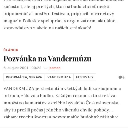
zúčastniť, ale aj pre tých, ktorí si budú chcieť neskôr
pripomenúť atmosféru festivalu, pripravil internetový
magazín Folk.sk v spolupráci s organizátormi aktuálne
spravodajstvo z akcie na našich stránkach!
ČLÁNOK
Pozvánka na Vandermúzu
6. august 2001 - 00:23
—
saman
4
INFORMÁCIA, SPRÁVA
VANDERMÚZA
FESTIVALY
VANDERMÚZA je stretnutím všetkých ľudí so záujmom o
prírodu, zábavu a hudbu. Každým rokom sa tu stretáva
množstvo kamarátov z celého bývalého Československa,
aby tu prežili počas jedného víkendu chvíle pohody,
zábavy, trochu športu a nevynímajúc hudobný zážitok v
podaní skupín s vlastnou trampskou a folkovou tvorbou.