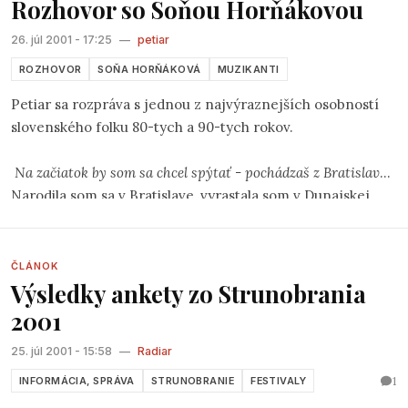
Rozhovor so Soňou Horňákovou
Štiavnici, tešili sme sa o to viac. Bola to pre nás aj
príležitosť znovu sa ukázať na slovenskej folkovej scéne
26. júl 2001 - 17:25
—
petiar
po viac ako dvoch rokoch, počas ktorých som spoznával
zámorské krajiny.
ROZHOVOR
SOŇA HORŇÁKOVÁ
MUZIKANTI
Petiar sa rozpráva s jednou z najvýraznejších osobností
slovenského folku 80-tych a 90-tych rokov.
Na začiatok by som sa chcel spýtať - pochádzaš z Bratislavy?
Narodila som sa v Bratislave, vyrastala som v Dunajskej
Strede, vysokoškolské štúdiá som absolvovala v Trnave a v
roku 1982 som sa rozhodla žiť v Bratislave.
ČLÁNOK
Výsledky ankety zo Strunobrania
To znamená, že sa stále hýbeš na tom juhu Slovenska, je to
tak?
2001
Áno, čím som staršia tým viac si uvedomujem, že ma
25. júl 2001 - 15:58
—
Radiar
priťahuje juh, konkrétne Žitný ostrov. Milujem rovinu,
cítim v nej obrovský priestor, voľnosť a to mi dáva silu.
1
INFORMÁCIA, SPRÁVA
STRUNOBRANIE
FESTIVALY
Tam som naozaj doma.