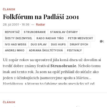
Samozrejme, že doba napreduje smerom, ktorý nie je až
tak možné definovať, ale my chceme VANDERMÚZU
ČLÁNOK
Folkfórum na Padláši 2001
udržať v medziach kamarátstva nepoškvrneného
chamtivosťou doby.
28. júl 2001 - 16:36
—
Radiar
REPORTÁŽ
STRUNOBRANIE
STANISLAV ČIFFÁRY
ŠIESTY (NE)ZMYSEL
RADO RADIAR TIŇO
PETER MEDVECKÝ
1
IVO HAD WEISS
DUO SPLAV
DUO HUPS
DRUHÝ DYCH
ANDREJ MIKO
ADRIANA ŠKULTÉTYOVÁ
FESTIVALY
Už zopár rokov sa uprostred júla koná dnes už dovolím si
tvrdiť dobre známy festival
Strunobranie
. Nebolo tomu
inak ani tento rok. Ja som sa opäť prihlásil do súťaže ako
jeden z účinkujúcich (samozrejme spolu s
Máriou
Horňákovou
, s ktorou to ťaháme spolu spevácky už od
môjho vstupu na hudobnú scénu). Absolvovali sme krajské
výberové kolo v Spišskej Novej Vsi a keďže nás porota
vybrala aj do finálovej časti konajúcej sa v Banskej
ČLÁNOK