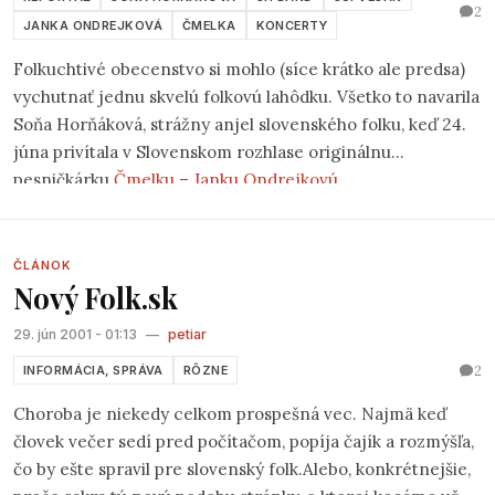
2
JANKA ONDREJKOVÁ
ČMELKA
KONCERTY
Folkuchtivé obecenstvo si mohlo (síce krátko ale predsa)
vychutnať jednu skvelú folkovú lahôdku. Všetko to navarila
Soňa Horňáková, strážny anjel slovenského folku, keď 24.
júna privítala v Slovenskom rozhlase originálnu
pesničkárku
Čmelku – Janku Ondrejkovú
.
ČLÁNOK
Nový Folk.sk
29. jún 2001 - 01:13
—
petiar
2
INFORMÁCIA, SPRÁVA
RÔZNE
Choroba je niekedy celkom prospešná vec. Najmä keď
človek večer sedí pred počítačom, popíja čajík a rozmýšľa,
čo by ešte spravil pre slovenský folk.Alebo, konkrétnejšie,