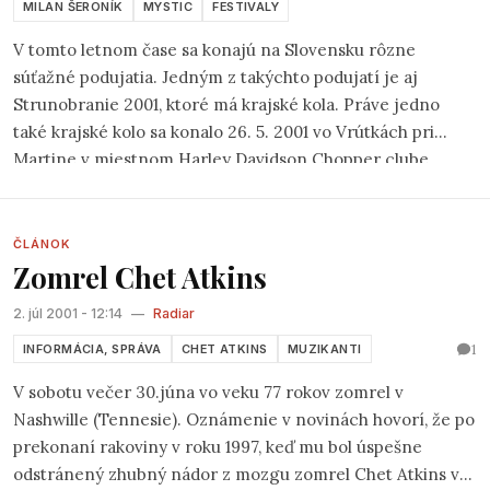
MILAN ŠERONÍK
MYSTIC
FESTIVALY
V tomto letnom čase sa konajú na Slovensku rôzne
súťažné podujatia. Jedným z takýchto podujatí je aj
Strunobranie 2001, ktoré má krajské kola. Práve jedno
také krajské kolo sa konalo 26. 5. 2001 vo Vrútkách pri
Martine v miestnom Harley Davidson Chopper clube.
Zaujímavé bolo to, že „Harleyáci“ vačšinou počúvajú
rockové kapely a pozrime sa, tento klub poskytol priestor
pre folkáčov a countrystov.
ČLÁNOK
Zomrel Chet Atkins
2. júl 2001 - 12:14
—
Radiar
1
INFORMÁCIA, SPRÁVA
CHET ATKINS
MUZIKANTI
V sobotu večer 30.júna vo veku 77 rokov zomrel v
Nashwille (Tennesie). Oznámenie v novinách hovorí, že po
prekonaní rakoviny v roku 1997, keď mu bol úspešne
odstránený zhubný nádor z mozgu zomrel Chet Atkins v