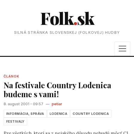
Folk
.
sk
SILNÁ STRÁNKA SLOVENSKEJ (FOLKOVEJ) HUDBY
ČLÁNOK
Na festivale Country Lodenica
budeme s vami!
8. august 2001 - 09:57
—
petiar
INFORMÁCIA, SPRÁVA
LODENICA
COUNTRY LODENICA
FESTIVALY
Pre všetkých, ktorí sa z nejakého dôvodu nebudú môcť CL