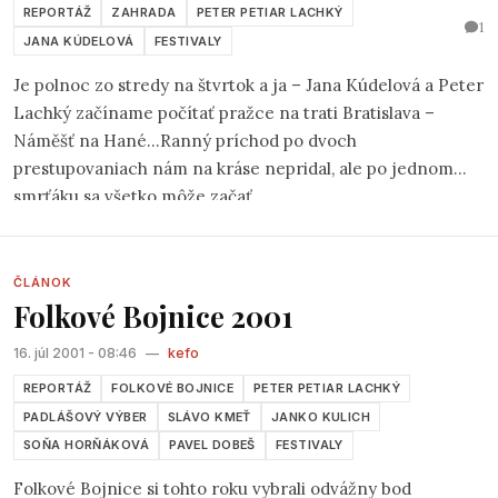
REPORTÁŽ
ZAHRADA
PETER PETIAR LACHKÝ
1
JANA KÚDELOVÁ
FESTIVALY
Je polnoc zo stredy na štvrtok a ja – Jana Kúdelová a Peter
Lachký začíname počítať pražce na trati Bratislava –
Náměšť na Hané...Ranný príchod po dvoch
prestupovaniach nám na kráse nepridal, ale po jednom
smrťáku sa všetko môže začať.
ČLÁNOK
Folkové Bojnice 2001
16. júl 2001 - 08:46
—
kefo
REPORTÁŽ
FOLKOVÉ BOJNICE
PETER PETIAR LACHKÝ
PADLÁŠOVÝ VÝBER
SLÁVO KMEŤ
JANKO KULICH
SOŇA HORŇÁKOVÁ
PAVEL DOBEŠ
FESTIVALY
Folkové Bojnice si tohto roku vybrali odvážny bod