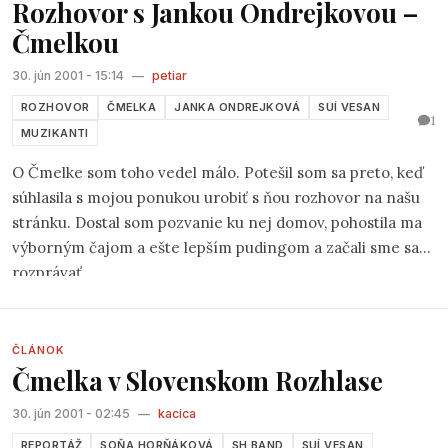
Rozhovor s Jankou Ondrejkovou –
MIDEM v Cannes vo Francúzsku.
Čmelkou
30. jún 2001 - 15:14
—
petiar
ROZHOVOR
ČMELKA
JANKA ONDREJKOVÁ
SUÍ VESAN
1
MUZIKANTI
O Čmelke som toho vedel málo. Potešil som sa preto, keď
súhlasila s mojou ponukou urobiť s ňou rozhovor na našu
stránku. Dostal som pozvanie ku nej domov, pohostila ma
výborným čajom a ešte lepším pudingom a začali sme sa
rozprávať...
ČLÁNOK
Čmelka v Slovenskom Rozhlase
30. jún 2001 - 02:45
—
kacica
REPORTÁŽ
SOŇA HORŇÁKOVÁ
SH BAND
SUÍ VESAN