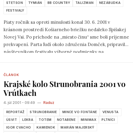
STETSON
TYMIÁN
BB COUNTRY
TALIZMAN
NEZÁBUDKA
FESTIVALY
Piaty ročník sa oproti minulosti konal 30. 6. 2001 v
krásnom prostredí Košiarneho briežku nedaleko Spišskej
Novej Vsi. Po príchode na „miesto činu“ sme boli príjemne
prekvapení. Parta ľudí okolo združenia Domček, pripravila
návštevníkom festivalu výborné podmienky na
„konzumáciu“ uvedených hudobných žánrov. Sklon lúky
vedľa koliby vytvoril prirodzené hľadisko nad pódiom. A to
bolo na prasknutie plné.
ČLÁNOK
Krajské kolo Strunobrania 2001 vo
Vrútkach
4. júl 2001 - 09:49
—
Raduz
REPORTÁŽ
STRUNOBRANIE
MINCE VO FONTÁNE
VENUSTA
ÚSVIT
LEKRA
TOTEM
NOTABENE
MINIMAX
PLTNÍCI
IGOR CVACHO
KAMIENOK
MARIÁN MAJERSKÝ