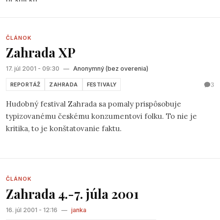
ich vyčerpania. Z nich sa do hlasovania nakoniec zapojilo
60 a z tejto vzorky bolo hlasovanie aj vyhodnotené a
výsledky sú následovné:
ČLÁNOK
Zahrada XP
17. júl 2001 - 09:30
—
Anonymný (bez overenia)
3
REPORTÁŽ
ZAHRADA
FESTIVALY
Hudobný festival Zahrada sa pomaly prispôsobuje
typizovanému českému konzumentovi folku. To nie je
kritika, to je konštatovanie faktu.
ČLÁNOK
Zahrada 4.-7. júla 2001
16. júl 2001 - 12:16
—
janka