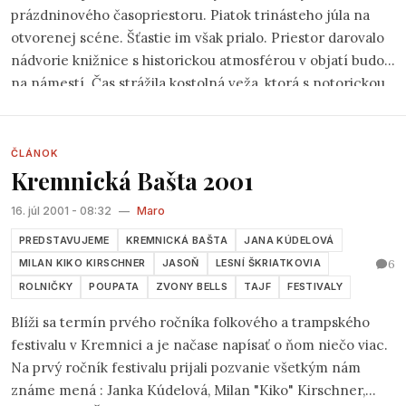
prázdninového časopriestoru. Piatok trinásteho júla na
otvorenej scéne. Šťastie im však prialo. Priestor darovalo
nádvorie knižnice s historickou atmosférou v objatí budov
na námestí. Čas strážila kostolná veža, ktorá s notorickou
pravidelnosťou odbíjala práve vtedy, keď na pódiu stál
Janko Kulich, či už ako hostiteľ, alebo ako pesničkár. Dušu
tomu všetkému vdýchli všetci prítomní, ktorých bolo tak
ČLÁNOK
Kremnická Bašta 2001
akurát aj na jednej aj na druhej strane "opony".
16. júl 2001 - 08:32
—
Maro
PREDSTAVUJEME
KREMNICKÁ BAŠTA
JANA KÚDELOVÁ
6
MILAN KIKO KIRSCHNER
JASOŇ
LESNÍ ŠKRIATKOVIA
ROLNIČKY
POUPATA
ZVONY BELLS
TAJF
FESTIVALY
Blíži sa termín prvého ročníka folkového a trampského
festivalu v Kremnici a je načase napísať o ňom niečo viac.
Na prvý ročník festivalu prijali pozvanie všetkým nám
známe mená : Janka Kúdelová, Milan "Kiko" Kirschner,