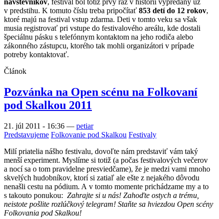
návštevníkov
, festival bol totiž prvý raz v histórii vypredaný už
v predstihu. K tomuto číslu treba pripočítať
853 detí do 12 rokov
,
ktoré majú na festival vstup zdarma. Deti v tomto veku sa však
musia registrovať pri vstupe do festivalového areálu, kde dostali
špeciálnu pásku s telefónnym kontaktom na jeho rodiča alebo
zákonného zástupcu, ktorého tak mohli organizátori v prípade
potreby kontaktovať.
Článok
Pozvánka na Open scénu na Folkovaní
pod Skalkou 2011
21. júl 2011 - 16:36
—
petiar
Predstavujeme
Folkovanie pod Skalkou
Festivaly
Milí priatelia nášho festivalu, dovoľte nám predstaviť vám taký
menší experiment. Myslíme si totiž (a počas festivalových večerov
a nocí sa o tom pravidelne presviedčame), že je medzi vami mnoho
skvelých hudobníkov, ktorí si zatiaľ ale ešte z nejakého dôvodu
nenašli cestu na pódium. A v tomto momente prichádzame my a to
s takouto ponukou:
Zahrajte si u nás! Zahoďte ostych a trému,
neistote pošlite rozlúčkový telegram! Staňte sa hviezdou Open scény
Folkovania pod Skalkou!