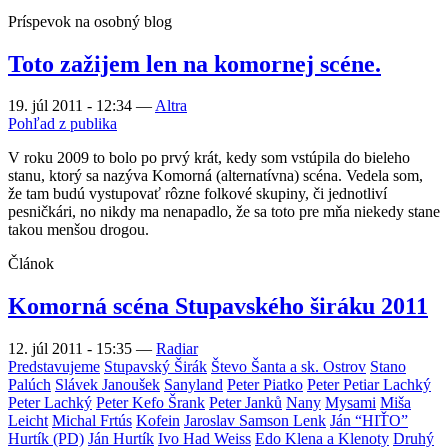
Príspevok na osobný blog
Toto zažijem len na komornej scéne.
19. júl 2011 - 12:34
—
Altra
Pohľad z publika
V roku 2009 to bolo po prvý krát, kedy som vstúpila do bieleho
stanu, ktorý sa nazýva Komorná (alternatívna) scéna. Vedela som,
že tam budú vystupovať rôzne folkové skupiny, či jednotliví
pesničkári, no nikdy ma nenapadlo, že sa toto pre mňa niekedy stane
takou menšou drogou.
Článok
Komorná scéna Stupavského širáku 2011
12. júl 2011 - 15:35
—
Radiar
Predstavujeme
Stupavský Širák
Števo Šanta a sk. Ostrov
Stano
Palúch
Slávek Janoušek
Sanyland
Peter Piatko
Peter Petiar Lachký
Peter Lachký
Peter Kefo Šrank
Peter Janků
Nany
Mysami
Miša
Leicht
Michal Frtús
Kofein
Jaroslav Samson Lenk
Ján “HIŤO”
Hurtík (PD)
Ján Hurtík
Ivo Had Weiss
Edo Klena a Klenoty
Druhý