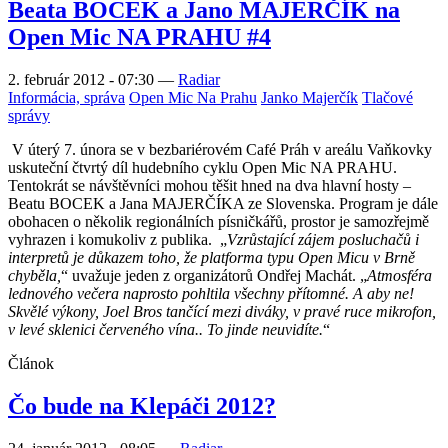
Beata BOCEK a Jano MAJERČÍK na
Open Mic NA PRAHU #4
2. február 2012 - 07:30
—
Radiar
Informácia, správa
Open Mic Na Prahu
Janko Majerčík
Tlačové
správy
V úterý 7. února se v bezbariérovém Café Práh v areálu Vaňkovky
uskuteční čtvrtý díl hudebního cyklu Open Mic NA PRAHU.
Tentokrát se návštěvníci mohou těšit hned na dva hlavní hosty –
Beatu BOCEK a Jana MAJERČÍKA ze Slovenska. Program je dále
obohacen o několik regionálních písničkářů, prostor je samozřejmě
vyhrazen i komukoliv z publika.
„
Vzrůstající zájem posluchačů i
interpretů je důkazem toho, že platforma typu Open Micu v Brně
chyběla,
“ uvažuje jeden z organizátorů Ondřej Machát. „
Atmosféra
lednového večera naprosto pohltila všechny přítomné. A aby ne!
Skvělé výkony, Joel Bros tančící mezi diváky, v pravé ruce mikrofon,
v levé sklenici červeného vína.. To jinde neuvidíte.
“
Článok
Čo bude na Klepáči 2012?