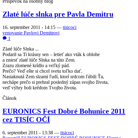
Príspevok na osobný blog
Zlaté lúče slnka pre Pavla Demitru
16. september 2011 - 14:15
—
tisicoci
venovanie Pavlovi Demitrovi
1
Zlaté lúče Slnka ...
Podaril sa Ti krásny sen – letieť ako vták k oblohe
a zniesť zlaté lúče Slnka na túto Zem.
Zrazu zlomené krídlo a veľký pád.
Prečo? Veď ešte si chcel svetu toľko dať.
Nasiaknutá Zem slzami ľudí, ktorí srdcom ľúbili Ťa,
nechápe prečo si prehral posledný zápas svojho života,
veď výhry boli krédom Tvojho života.
Článok
EURONICS Fest Dobré Bohunice 2011
cez TISÍC OČÍ
6. september 2011 - 13:38
—
tisicoci