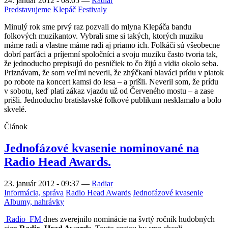
24. január 2012 - 08:05
—
Radiar
Predstavujeme
Klepáč
Festivaly
Minulý rok sme prvý raz pozvali do mlyna Klepáča bandu
folkových muzikantov. Vybrali sme si takých, ktorých muziku
máme radi a vlastne máme radi aj priamo ich. Folkáči sú všeobecne
dobrí parťáci a príjemní spoločníci a svoju muziku často tvoria tak,
že jednoducho prepisujú do pesničiek to čo žijú a vidia okolo seba.
Priznávam, že som veľmi neveril, že zhýčkaní blaváci prídu v piatok
po robote na koncert kamsi do lesa – a prišli. Neveril som, že prídu
v sobotu, keď platí zákaz vjazdu už od Červeného mostu – a zase
prišli. Jednoducho bratislavské folkové publikum nesklamalo a bolo
skvelé.
Článok
Jednofázové kvasenie nominované na
Radio Head Awards.
23. január 2012 - 09:37
—
Radiar
Informácia, správa
Radio Head Awards
Jednofázové kvasenie
Albumy, nahrávky
Radio_FM
dnes zverejnilo nominácie na švrtý ročník hudobných