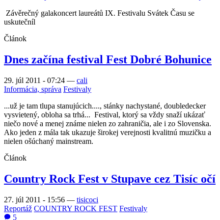
Závěrečný galakoncert laureátů IX. Festivalu Svátek Času se
uskutečníl
Článok
Dnes začína festival Fest Dobré Bohunice
29. júl 2011 - 07:24
—
cali
Informácia, správa
Festivaly
...už je tam tlupa stanujúcich...., stánky nachystané, doubledecker
vysvietený, obloha sa trhá... Festival, ktorý sa vždy snaží ukázať
niečo nové a menej známe nielen zo zahraničia, ale i zo Slovenska.
Ako jeden z mála tak ukazuje širokej verejnosti kvalitnú muzičku a
nielen ošúchaný mainstream.
Článok
Country Rock Fest v Stupave cez Tisíc očí
27. júl 2011 - 15:56
—
tisicoci
Reportáž
COUNTRY ROCK FEST
Festivaly
5