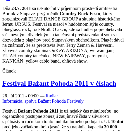
Dňa
23.7. 2011
sa uskutočnil v príjemnom prostredí amfiteátra
Borník v Stupave prvý ročník
Country Rock Festu
, ktorý
zorganizovali ELIAH DANCE GROUP a skupina historického
šermu URSUS. Festival sa niesol v hudobnom štýle country,
bluegrass, rock, rockNroll. O akcii, kde sa hudba popreplietavala
s úsmevnými divadelnými a tanečnými predstaveniami som sa
dozvedela z plagátov pred Stupavským obchodíkom. Plagát dával
na známosť, že sa predstavia Ivan Terry Zeman & Harvestri,
zábavná country skupina OuKeY, ARIZONA, we want jam,
ELIAH country tanečnice, NEW FAIRWAY, paronymia,
KANKÁN, yellow cablo band, ohňová show.
Článok
Festival Bažant Pohoda 2011 v číslach
26. júl 2011 - 00:00
—
Radiar
Informácia, správa
Bažant Pohoda
Festivaly
Festival
Bažant Pohoda 2011
je už nejaký čas minulosťou, no
organizátori postupne zbierajú zaujímavé čísla v súvislosti
s pätnástym ročníkom tohto multikultúrneho podujatia. Už
10 dní
pred jeho začiatkom bolo jasné, že sa naplnila kapacita
30 000