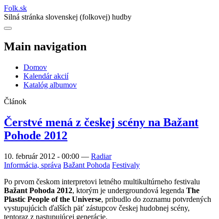
Folk
.
sk
Silná stránka slovenskej (folkovej) hudby
Main navigation
Domov
Kalendár akcií
Katalóg albumov
Článok
Čerstvé mená z českej scény na Bažant
Pohode 2012
10. február 2012 - 00:00
—
Radiar
Informácia, správa
Bažant Pohoda
Festivaly
Po prvom českom interpretovi letného multikultúrneho festivalu
Bažant Pohoda 2012
, ktorým je undergroundová legenda
The
Plastic People of the Universe
, pribudlo do zoznamu potvrdených
vystupujúcich ďalších päť zástupcov českej hudobnej scény,
tentoraz z nastupujúcej generácie.