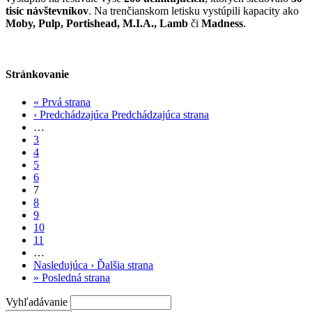
tisíc návštevníkov
. Na trenčianskom letisku vystúpili kapacity ako
Moby, Pulp, Portishead, M.I.A., Lamb
či
Madness
.
Stránkovanie
«
Prvá strana
‹ Predchádzajúca
Predchádzajúca strana
…
3
4
5
6
7
8
9
10
11
…
Nasledujúca ›
Ďalšia strana
»
Posledná strana
Vyhľadávanie