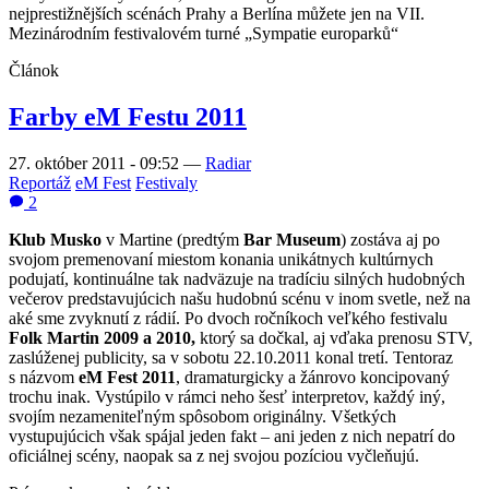
nejprestižnějších scénách Prahy a Berlína můžete jen na VII.
Mezinárodním festivalovém turné „Sympatie europarků“
Článok
Farby eM Festu 2011
27. október 2011 - 09:52
—
Radiar
Reportáž
eM Fest
Festivaly
2
Klub Musko
v Martine (predtým
Bar Museum
) zostáva aj po
svojom premenovaní miestom konania unikátnych kultúrnych
podujatí, kontinuálne tak nadväzuje na tradíciu silných hudobných
večerov predstavujúcich našu hudobnú scénu v inom svetle, než na
aké sme zvyknutí z rádií. Po dvoch ročníkoch veľkého festivalu
Folk Martin 2009 a 2010,
ktorý sa dočkal, aj vďaka prenosu STV,
zaslúženej publicity, sa v sobotu 22.10.2011 konal tretí. Tentoraz
s názvom
eM Fest 2011
, dramaturgicky a žánrovo koncipovaný
trochu inak. Vystúpilo v rámci neho šesť interpretov, každý iný,
svojím nezameniteľným spôsobom originálny. Všetkých
vystupujúcich však spájal jeden fakt – ani jeden z nich nepatrí do
oficiálnej scény, naopak sa z nej svojou pozíciou vyčleňujú.