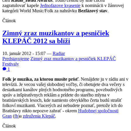
cien
Radio_Head Awards
. Touto cestou by sme chceli
zagratulovať kapele
Jednofazove kvasenie
k nominácii v žánrovej
kategórii World Music/Folk za nahrávku
Bezfázový stav
.
Článok
Zimný zraz muzikantov a pesničiek
KLEPÁČ 2012 sa blíži
10. január 2012 - 15:07
—
Radiar
Predstavujeme
Zimný zraz muzikantov a pesničiek KLEPÁČ
Festivaly
1
Folk je muzika, za ktorou musíte prísť
. Nenájdete ju v rádiu ani v
televízii. Je vecou vašej slobodnej voľby, či obetujete dva večery s
desiatkami kanálov plných hodnotného programu, povzbudivých
správ a inšpiratívnych reklám a prídete do starého mlyna v
bratislavských lesoch, kde namiesto obvyklého čerta budú strašiť
folkoví muzikanti. Viacerých asi nebudete poznať, pretože ich do
Bratislavy nikto nepozve zahrať - okrem
Hudobnej spoločnosti
Gran
(
fb
)a
združenia Klepáč
.
Článok