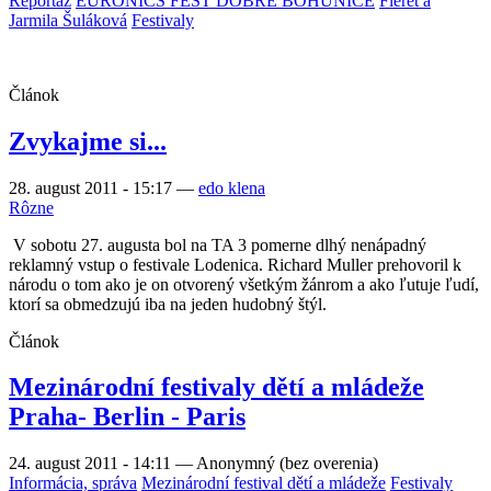
Reportáž
EURONICS FEST DOBRÉ BOHUNICE
Fleret a
Jarmila Šuláková
Festivaly
Článok
Zvykajme si...
28. august 2011 - 15:17
—
edo klena
Rôzne
V sobotu 27. augusta bol na TA 3 pomerne dlhý nenápadný
reklamný vstup o festivale Lodenica. Richard Muller prehovoril k
národu o tom ako je on otvorený všetkým žánrom a ako ľutuje ľudí,
ktorí sa obmedzujú iba na jeden hudobný štýl.
Článok
Mezinárodní festivaly dětí a mládeže
Praha- Berlin - Paris
24. august 2011 - 14:11
—
Anonymný (bez overenia)
Informácia, správa
Mezinárodní festival dětí a mládeže
Festivaly