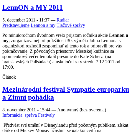
LennON a MY 2011
5. december 2011 - 11:37
—
Radiar
Predstavujeme
Lennon a my
Tlačové správy
Po minuloročnom úvodnom vrelo prijatom ročníku akcie
Lennon a
my
; zorganizovanej pri príležitosti 30. výročia Johna Lennona sa
organizátori rozhodli zaspomínať aj tento rok a pripravili pre vás
pokračovanie. Z pôvodných priestorov Mestskej knižnice sa
spomienkový večer tentokrát presunie do Kafe Scherz (na
bratislavských Palisádach) a uskutoční sa v stredu 7.12.2011 od
17:00.
Článok
Mezinárodní festival Sympatie europarku
a Zimní pohádka
8. november 2011 - 15:44
—
Anonymný (bez overenia)
Informácia, správa
Festivaly
Předvést své umění v Disneylandu před početným publikem, získat
dárky od Mickey Mouse, účastnit
se galakoncertů na