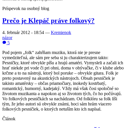
Príspevok na osobný blog
Prečo je Klepáč práve folkový?
4. február 2012 - 18:54
—
Kremienok
názor
5
Pod pojem „folk“ zahŕňam muziku, ktorá nie je presne
vymedziteľná, ale sám pre seba si ju charakterizujem takto:
Pesničky, ktoré obvykle píšu a hrajú amatéri. Vymysleli a začali ich
hrať niekde pri vode či pri ohni, doma v obývačke, či v klube alebo
krčme a to na nástroji, ktorý bol poruke – obvykle gitara. Folk je
preto postavený na akustických nástrojoch. Obsah pesničiek je
takisto amatérsky – občas priamočiary, inokedy kostrbatý,
romantický, humorný, kadejaký. Vždy má však čosi spoločné so
životom muzikanta a napokon aj so životom tých, čo ho počúvajú.
Vo folkových pesničkách sa nachádzam. Od folklóru sa folk líši
tým, že jeho autori sú obvykle známi, hoci sám hrám viacero
folkových pesničiek, o ktorých netuším kto ich napísal.
Článok