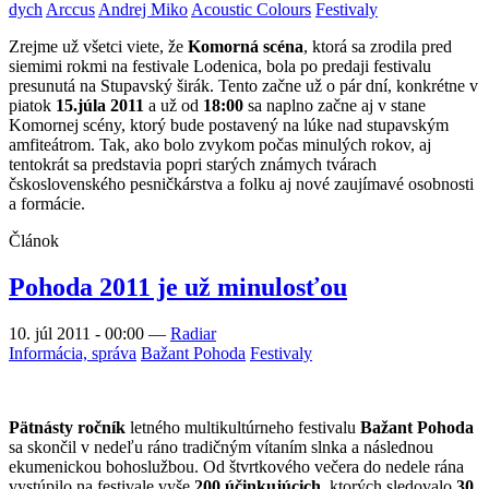
dych
Arccus
Andrej Miko
Acoustic Colours
Festivaly
Zrejme už všetci viete, že
Komorná scéna
, ktorá sa zrodila pred
siemimi rokmi na festivale Lodenica, bola po predaji festivalu
presunutá na Stupavský širák. Tento začne už o pár dní, konkrétne v
piatok
15.júla 2011
a už od
18:00
sa naplno začne aj v stane
Komornej scény, ktorý bude postavený na lúke nad stupavským
amfiteátrom. Tak, ako bolo zvykom počas minulých rokov, aj
tentokrát sa predstavia popri starých známych tvárach
čskoslovenského pesničkárstva a folku aj nové zaujímavé osobnosti
a formácie.
Článok
Pohoda 2011 je už minulosťou
10. júl 2011 - 00:00
—
Radiar
Informácia, správa
Bažant Pohoda
Festivaly
Pätnásty ročník
letného multikultúrneho festivalu
Bažant Pohoda
sa skončil v nedeľu ráno tradičným vítaním slnka a následnou
ekumenickou bohoslužbou. Od štvrtkového večera do nedele rána
vystúpilo na festivale vyše
200 účinkujúcich
, ktorých sledovalo
30