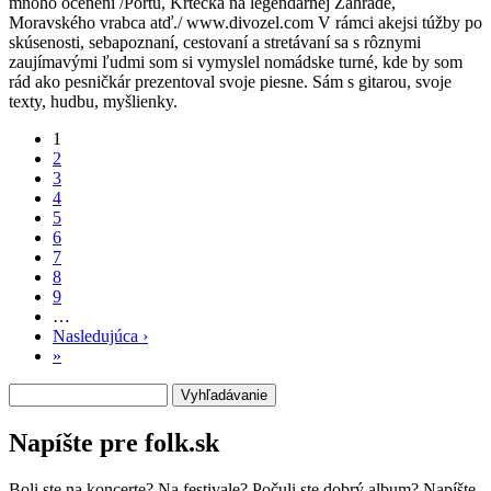
mnoho ocenení /Portu, Krtečka na legendárnej Zahrade,
Moravského vrabca atď./ www.divozel.com V rámci akejsi túžby po
skúsenosti, sebapoznaní, cestovaní a stretávaní sa s rôznymi
zaujímavými ľudmi som si vymyslel nomádske turné, kde by som
rád ako pesničkár prezentoval svoje piesne. Sám s gitarou, svoje
texty, hudbu, myšlienky.
1
2
Stránkovanie
3
4
5
6
7
8
9
…
Nasledujúca ›
Ďalšia
»
Posledná
strana
strana
Vyhľadávanie
Napíšte pre folk.sk
Boli ste na koncerte? Na festivale? Počuli ste dobrý album? Napíšte