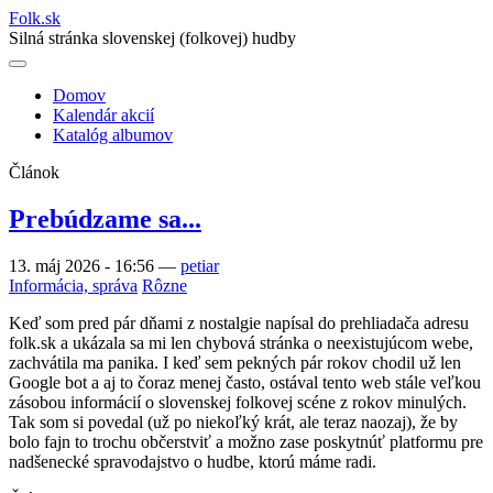
Folk
.
sk
Silná stránka slovenskej (folkovej) hudby
Domov
Kalendár akcií
Main
Katalóg albumov
navigation
Článok
Prebúdzame sa...
13. máj 2026 - 16:56
—
petiar
Informácia, správa
Rôzne
Keď som pred pár dňami z nostalgie napísal do prehliadača adresu
folk.sk a ukázala sa mi len chybová stránka o neexistujúcom webe,
zachvátila ma panika. I keď sem pekných pár rokov chodil už len
Google bot a aj to čoraz menej často, ostával tento web stále veľkou
zásobou informácií o slovenskej folkovej scéne z rokov minulých.
Tak som si povedal (už po niekoľký krát, ale teraz naozaj), že by
bolo fajn to trochu občerstviť a možno zase poskytnúť platformu pre
nadšenecké spravodajstvo o hudbe, ktorú máme radi.