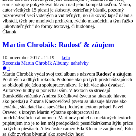
som spokojne pokyvkával hlavou nad jeho kompaktnosťou. Mário,
autor všetkých 15 piesní je skúsený, ostrieľaný básnik, pozorný
pozorovateľ vecí videných a viditeľných, no i šikovný lapač nálad a
vibrácií, tých pre mnohých prchkým, rýchlo miznúcich, a tým ťažko
„ukotviteľných“ do formy textovej, či hudobnej.
Článok
Martin Chrobák: Radosť & záujem
10. november 2017 - 11:19
—
kefo
Recenzia
Martin Chrobák
Albumy, nahrávky
1
Martin Chrobák vydal svoj tretí album s názvom
Radosť a záujem
.
Po dlhých a dlhých rokoch. Podobne ako pri tých predchádzajúcich
sa obklopil plejádou spolupracovníkov. Je ich viac ako dvadsať.
Autorstvo hudby si ponechal sám. V textoch sa striedajú
Banskoštiavničanky Andrea Kočalková (svetu sa ukazuje hlavne
ako poetka) a Zuzana Knezovičová (svetu sa ukazuje hlavne ako
textárka, skladateľka a speváčka). Jedným textom prispel Pavel
Oravec, s ktorým Martin výrazne spolupracoval na
predchádzajúcich albumoch. Martinov podiel na niektorých textoch
pripisujem (no je to len môj predpoklad) pesničkárskemu štýlu práce
na týchto piesňach. A textárske cameo Eda Klenu je zaujímavé, Edo
sa skôr zvykne blysnúť ako spevácky hosť.