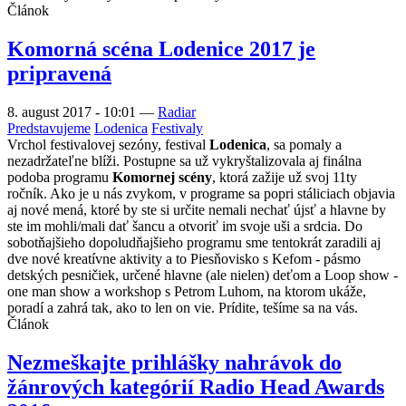
Článok
Komorná scéna Lodenice 2017 je
pripravená
8. august 2017 - 10:01
—
Radiar
Predstavujeme
Lodenica
Festivaly
Vrchol festivalovej sezóny, festival
Lodenica
, sa pomaly a
nezadržateľne blíži. Postupne sa už vykryštalizovala aj finálna
podoba programu
Komornej scény
, ktorá zažije už svoj 11ty
ročník. Ako je u nás zvykom, v programe sa popri stáliciach objavia
aj nové mená, ktoré by ste si určite nemali nechať újsť a hlavne by
ste im mohli/mali dať šancu a otvoriť im svoje uši a srdcia. Do
sobotňajšieho dopoludňajšieho programu sme tentokrát zaradili aj
dve nové kreatívne aktivity a to Piesňovisko s Kefom - pásmo
detských pesničiek, určené hlavne (ale nielen) deťom a Loop show -
one man show a workshop s Petrom Luhom, na ktorom ukáže,
poradí a zahrá tak, ako to len on vie. Prídite, tešíme sa na vás.
Článok
Nezmeškajte prihlášky nahrávok do
žánrových kategórií Radio Head Awards