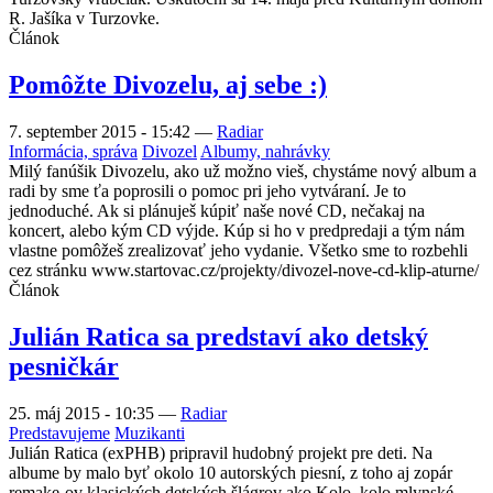
R. Jašíka v Turzovke.
Článok
Pomôžte Divozelu, aj sebe :)
7. september 2015 - 15:42
—
Radiar
Informácia, správa
Divozel
Albumy, nahrávky
Milý fanúšik Divozelu, ako už možno vieš, chystáme nový album a
radi by sme ťa poprosili o pomoc pri jeho vytváraní. Je to
jednoduché. Ak si plánuješ kúpiť naše nové CD, nečakaj na
koncert, alebo kým CD výjde. Kúp si ho v predpredaji a tým nám
vlastne pomôžeš zrealizovať jeho vydanie. Všetko sme to rozbehli
cez stránku www.startovac.cz/projekty/divozel-nove-cd-klip-aturne/
Článok
Julián Ratica sa predstaví ako detský
pesničkár
25. máj 2015 - 10:35
—
Radiar
Predstavujeme
Muzikanti
Julián Ratica (exPHB) pripravil hudobný projekt pre deti. Na
albume by malo byť okolo 10 autorských piesní, z toho aj zopár
remake-ov klasických detských šlágrov ako Kolo, kolo mlynské,