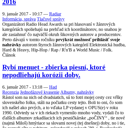
2016
9. január 2017 - 10:17
—
Radiar
Informácia, správa
Tlačové správy
Organizátori Radio Head Awards sa pri hlasovaní v žánrových
kategóriách spoliehajú na prehľad ich koordinátorov, no snahou je
ale zasiahnuť čo najväčší okruh šikovných autorov a producentov.
Preto dávajú v tomto ročníku
prvýkrát možnosť prihlásiť svoje
nahrávky
autorom štyroch žánrových kategórií Elektronická hudba,
Hard & Heavy, Hip-Hop / Rap / R'n'B a World Music / Folk.
Článok
Rybí menuet - zbierka piesní, ktoré
nepodliehajú korózii doby.
6. január 2017 - 13:18
—
Had
Recenzia
Jednofázové kvasenie
Albumy, nahrávky
Rástol som na nich od dvadsiatich, sú to fotri mojej cesty cez vŕšky
slovenského folku, stáli na počiatku cesty tejto. Boli to oni, čo som
ich našiel ako prvých, a to vďaka LP vydanej v OPUS(e) v roku
1990. Odvtedy sa v ich riekach vymenilo mnoho vody, vydali čo to
ďalších albumov zrkadliacich ich pesničkárske „poČINY“ , tie nové
(najmä Miloš) hmýriace sa slovami novej (tej dnešnej) doby, no i tie,