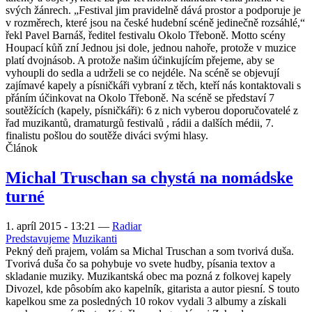
svých žánrech. „Festival jim pravidelně dává prostor a podporuje je
v rozměrech, které jsou na české hudební scéně jedinečně rozsáhlé,“
řekl Pavel Barnáš, ředitel festivalu Okolo Třeboně. Motto scény
Houpací kůň zní Jednou jsi dole, jednou nahoře, protože v muzice
platí dvojnásob. A protože našim účinkujícím přejeme, aby se
vyhoupli do sedla a udrželi se co nejdéle. Na scéně se objevují
zajímavé kapely a písničkáři vybraní z těch, kteří nás kontaktovali s
přáním účinkovat na Okolo Třeboně. Na scéně se představí 7
soutěžících (kapely, písničkáři): 6 z nich vyberou doporučovatelé z
řad muzikantů, dramaturgů festivalů , rádii a dalších médii, 7.
finalistu pošlou do soutěže diváci svými hlasy.
Článok
Michal Truschan sa chystá na nomádske
turné
1. apríl 2015 - 13:21
—
Radiar
Predstavujeme
Muzikanti
Pekný deň prajem, volám sa Michal Truschan a som tvorivá duša.
Tvorivá duša čo sa pohybuje vo svete hudby, písania textov a
skladanie muziky. Muzikantská obec ma pozná z folkovej kapely
Divozel, kde pôsobím ako kapelník, gitarista a autor piesní. S touto
kapelkou sme za posledných 10 rokov vydali 3 albumy a získali