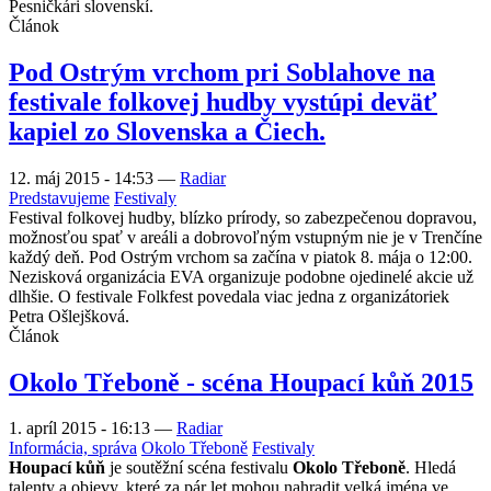
Pesničkári slovenskí.
Článok
Pod Ostrým vrchom pri Soblahove na
festivale folkovej hudby vystúpi deväť
kapiel zo Slovenska a Čiech.
12. máj 2015 - 14:53
—
Radiar
Predstavujeme
Festivaly
Festival folkovej hudby, blízko prírody, so zabezpečenou dopravou,
možnosťou spať v areáli a dobrovoľným vstupným nie je v Trenčíne
každý deň. Pod Ostrým vrchom sa začína v piatok 8. mája o 12:00.
Nezisková organizácia EVA organizuje podobne ojedinelé akcie už
dlhšie. O festivale Folkfest povedala viac jedna z organizátoriek
Petra Ošlejšková.
Článok
Okolo Třeboně - scéna Houpací kůň 2015
1. apríl 2015 - 16:13
—
Radiar
Informácia, správa
Okolo Třeboně
Festivaly
Houpací kůň
je soutěžní scéna festivalu
Okolo Třeboně
. Hledá
talenty a objevy, které za pár let mohou nahradit velká jména ve