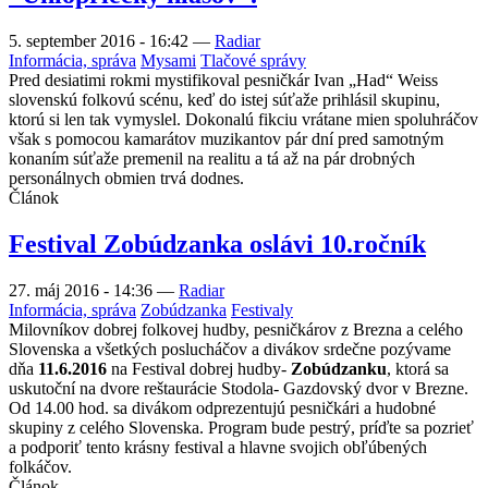
5. september 2016 - 16:42
—
Radiar
Informácia, správa
Mysami
Tlačové správy
Pred desiatimi rokmi mystifikoval pesničkár Ivan „Had“ Weiss
slovenskú folkovú scénu, keď do istej súťaže prihlásil skupinu,
ktorú si len tak vymyslel. Dokonalú fikciu vrátane mien spoluhráčov
však s pomocou kamarátov muzikantov pár dní pred samotným
konaním súťaže premenil na realitu a tá až na pár drobných
personálnych obmien trvá dodnes.
Článok
Festival Zobúdzanka oslávi 10.ročník
27. máj 2016 - 14:36
—
Radiar
Informácia, správa
Zobúdzanka
Festivaly
Milovníkov dobrej folkovej hudby, pesničkárov z Brezna a celého
Slovenska a všetkých poslucháčov a divákov srdečne pozývame
dňa
11.6.2016
na Festival dobrej hudby-
Zobúdzanku
, ktorá sa
uskutoční na dvore reštaurácie Stodola- Gazdovský dvor v Brezne.
Od 14.00 hod. sa divákom odprezentujú pesničkári a hudobné
skupiny z celého Slovenska. Program bude pestrý, príďte sa pozrieť
a podporiť tento krásny festival a hlavne svojich obľúbených
folkáčov.
Článok