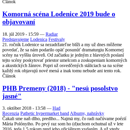
Článok
Komorná scéna Lodenice 2019 bude o
objavovaní
18. júl 2019 - 15:59
—
Radiar
Predstavujeme
Lodenica
Festivaly
21. ročník Lodenice sa nezadržateľne blíži a my už dnes môžeme
povedať, že sa nám podarilo opäť posunúť dramaturgiu Komornej
scény na vyššiu úroveň. Od začiatku je jedným z hlavných poslaní
tejto scény poskytovať priestor umelcom a zoskupeniam komorných
a akustických žánrov. Popri už osvedčených stáliciach sa na scéne
každý rok objavujú nové mená a inak tomu nebude ani tento rok.
Článok
PHB Premeny (2018) - "nesú posolstvo
jasné"
3. október 2018 - 13:58
—
Had
Recenzia
Pathetic hypermarket band
Albumy, nahrávky
Čakali sme naň dlho, predlho... Najmä my, čo radi načúvame poézií
Mária Polónyiho. Po prvý raz som ho (d)uchom ochutnal už v lete
2016, teda 1,5 rokom pred jeho oficiálnym vydaním. A už vtedy