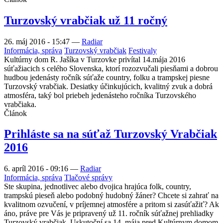
Turzovský vrabčiak už 11 ročný
26. máj 2016 - 15:47
—
Radiar
Informácia, správa
Turzovský vrabčiak
Festivaly
Kultúrny dom R. Jašíka v Turzovke privítal 14.mája 2016
súťažiacich s celého Slovenska, ktorí rozozvučali piesňami a dobrou
hudbou jedenásty ročník súťaže country, folku a trampskej piesne
Turzovský vrabčiak. Desiatky účinkujúcich, kvalitný zvuk a dobrá
atmosféra, taký bol priebeh jedenásteho ročníka Turzovského
vrabčiaka.
Článok
Prihláste sa na súťaž Turzovský Vrabčiak
2016
6. apríl 2016 - 09:16
—
Radiar
Informácia, správa
Tlačové správy
Ste skupina, jednotlivec alebo dvojica hrajúca folk, country,
trampskú pieseň alebo podobný hudobný žáner? Chcete si zahrať na
kvalitnom ozvučení, v príjemnej atmosfére a pritom si zasúťažiť? Ak
áno, práve pre Vás je pripravený už 11. ročník súťažnej prehliadky
Turzovský vrabčiak. Uskutoční sa 14. mája pred Kultúrnym domom