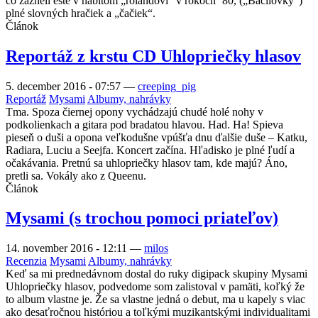
čo zazneli ešte v nabitom „rolandovi“ v rokoch ´80, („Bacilovky“)
plné slovných hračiek a „čačiek“.
Článok
Reportáž z krstu CD Uhlopriečky hlasov
5. december 2016 - 07:57
—
creeping_pig
Reportáž
Mysami
Albumy, nahrávky
Tma. Spoza čiernej opony vychádzajú chudé holé nohy v
podkolienkach a gitara pod bradatou hlavou. Had. Ha! Spieva
pieseň o duši a opona veľkodušne vpúšťa dnu ďalšie duše – Katku,
Radiara, Luciu a Seejfa. Koncert začína. Hľadisko je plné ľudí a
očakávania. Pretnú sa uhlopriečky hlasov tam, kde majú? Áno,
pretli sa. Vokály ako z Queenu.
Článok
Mysami (s trochou pomoci priateľov)
14. november 2016 - 12:11
—
milos
Recenzia
Mysami
Albumy, nahrávky
Keď sa mi prednedávnom dostal do ruky digipack skupiny Mysami
Uhlopriečky hlasov, podvedome som zalistoval v pamäti, koľký že
to album vlastne je. Že sa vlastne jedná o debut, ma u kapely s viac
ako desaťročnou históriou a toľkými muzikantskými individualitami