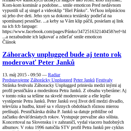
Kom-kom kominár a podobne... smile emoticon Pred nedávnom
vypustili už aj singel a videoklip "Išiel Pánko". Veľkou inšpiráciou
sú jeho dve deti. Jeho syn sa dokonca textársky podieľal na
spomínanej pesničke. ...a keby sa Vám klip páčil, posielam aj link
na ich fcb fanpage:
https://www.facebook.com/pages/Pánko/347251632140458?ref=hl
...a nezabudnite ich lajkovať a zdieľať smile emoticon
Článok
Záhoracky unplugged bude aj tento rok
moderovať Peter Janků
13. máj 2015 - 09:50
—
Radiar
Predstavujeme
Záhorácky Unplugged
Peter Janků
Festivaly
Stránka festivalu Záhoracky Unplugged priniesla medzi inými aj
profil pesničkára a moderátora Petra Janků. Z obsahu vyberáme: Aj
v tomto roku sa tešíme na skvelé moderovanie a ešte lepšie
vystúpenie Petra Janků. Peter Janků svoj život delí medzi divadlo,
televíziu a hudbu, ktoré sa v rôznych obdobiach rôznou mierou
prelínajú. Pesničkárska dráha P. Janků sa datuje približne od
začiatku deväťdesiatych rokov. Vystupuje prevažne ako sólista.
Koncertoval na Slovensku i v zahraničí, vydal viacero hudobných
albumov. V roku 1996 natočila STV profil Petra Janků pre cyklus