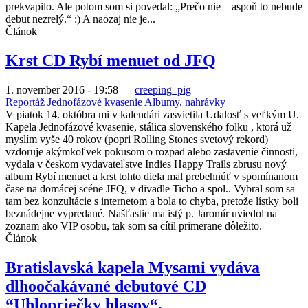
prekvapilo. Ale potom som si povedal: „Prečo nie – aspoň to nebude
debut nezrelý.“ :) A naozaj nie je...
Článok
Krst CD Rybí menuet od JFQ
1. november 2016 - 19:58
—
creeping_pig
Reportáž
Jednofázové kvasenie
Albumy, nahrávky
V piatok 14. októbra mi v kalendári zasvietila Udalosť s veľkým U.
Kapela Jednofázové kvasenie, stálica slovenského folku , ktorá už
myslím vyše 40 rokov (popri Rolling Stones svetový rekord)
vzdoruje akýmkoľvek pokusom o rozpad alebo zastavenie činnosti,
vydala v českom vydavateľstve Indies Happy Trails zbrusu nový
album Rybí menuet a krst tohto diela mal prebehnúť v spomínanom
čase na domácej scéne JFQ, v divadle Ticho a spol.. Vybral som sa
tam bez konzultácie s internetom a bola to chyba, pretože lístky boli
beznádejne vypredané. Našťastie ma istý p. Jaromír uviedol na
zoznam ako VIP osobu, tak som sa cítil primerane dôležito.
Článok
Bratislavská kapela Mysami vydáva
dlhoočakávané debutové CD
“Uhlopriečky hlasov“.