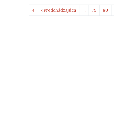
Stránkovanie
Prvá strana
Predchádzajúca st
«
‹ Predchádzajúca
…
79
80