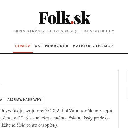
Folk
.
sk
SILNÁ STRÁNKA SLOVENSKEJ (FOLKOVEJ) HUDBY
Main navigation
DOMOV
KALENDÁR AKCIÍ
KATALÓG ALBUMOV
d
NA
ALBUMY, NAHRÁVKY
ch vydávajú svoje nové CD. Zatiaľ Vám ponúkame zopár
tálne to CD ešte ani sám nemám a čakám, kedy pride do
ižšieho čísla tohto časopisu).