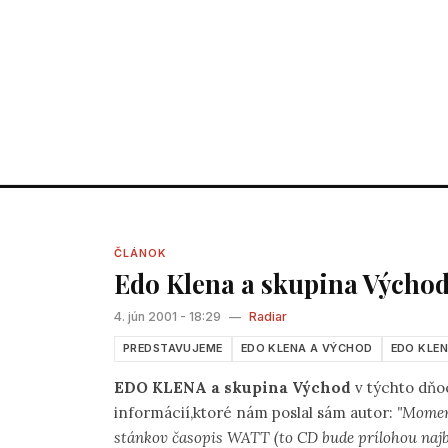
ČLÁNOK
Edo Klena a skupina Výcho
4. jún 2001 - 18:29
—
Radiar
PREDSTAVUJEME
EDO KLENA A VÝCHOD
EDO KLE
EDO KLENA a skupina Východ
v týchto dňo
informácií,ktoré nám poslal sám autor:
"Momen
stánkov časopis WATT (to CD bude prílohou najbl