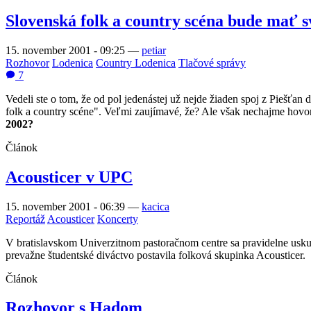
Slovenská folk a country scéna bude mať sv
15. november 2001 - 09:25
—
petiar
Rozhovor
Lodenica
Country Lodenica
Tlačové správy
7
Vedeli ste o tom, že od pol jedenástej už nejde žiaden spoj z Piešťan
folk a country scéne". Veľmi zaujímavé, že? Ale však nechajme hovori
2002?
Článok
Acousticer v UPC
15. november 2001 - 06:39
—
kacica
Reportáž
Acousticer
Koncerty
V bratislavskom Univerzitnom pastoračnom centre sa pravidelne uskuto
prevažne študentské diváctvo postavila folková skupinka Acousticer.
Článok
Rozhovor s Hadom