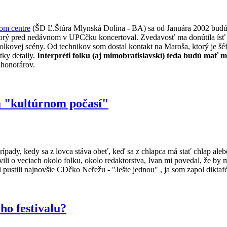
om centre
(ŠD Ľ.Štúra Mlynská Dolina - BA) sa od Januára 2002 budú 
torý pred nedávnom v UPCčku koncertoval. Zvedavosť ma donútila ísť s
kej folkovej scény. Od technikov som dostal kontakt na Maroša, ktorý je
tky detaily.
Interpréti folku (aj mimobratislavskí) teda budú mať
 honorárov.
na "kultúrnom počasí"
prípady, kedy sa z lovca stáva obeť, keď sa z chlapca má stať chlap ale
li o veciach okolo folku, okolo redaktorstva, Ivan mi povedal, že by m
 pustili najnovšie CDčko Neřežu - "Ješte jednou" , ja som zapol diktaf
ho festivalu?