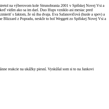
stretol na výberovom kole Strunobrania 2001 v Spišskej Novej Vsi a
 keď vidím ako sa im darí. Duo Hups vzniklo asi mesiac pred
mieriť s faktom, že sú iba dvaja. Eva Safanovičová (husle a spev) a
ine Blizzard z Popradu, neskôr to bol Weggett zo Spišskej Novej Vsi a
tánne reakcie na ukážky piesní. Vyskúšal som si to na Jankovi