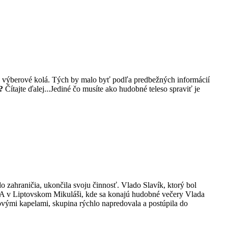
cez výberové kolá. Tých by malo byť podľa predbežných informácií
?
Čítajte ďalej...Jediné čo musíte ako hudobné teleso spraviť je
zahraničia, ukončila svoju činnosť. Vlado Slavík, ktorý bol
 VA v Liptovskom Mikuláši, kde sa konajú hudobné večery Vlada
ovými kapelami, skupina rýchlo napredovala a postúpila do