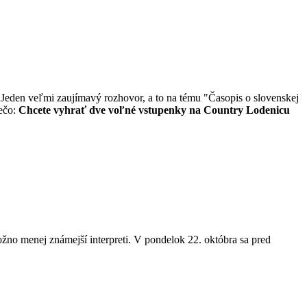
r. Jeden veľmi zaujímavý rozhovor, a to na tému "Časopis o slovenskej
iečo:
Chcete vyhrať dve voľné vstupenky na Country Lodenicu
ožno menej známejší interpreti. V pondelok 22. októbra sa pred