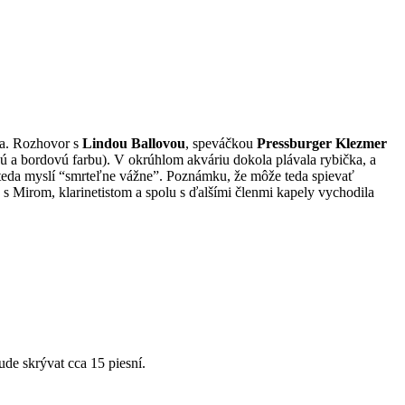
ba. Rozhovor s
Lindou Ballovou
, speváčkou
Pressburger Klezmer
ú a bordovú farbu). V okrúhlom akváriu dokola plávala rybička, a
o teda myslí “smrteľne vážne”. Poznámku, že môže teda spievať
 s Mirom, klarinetistom a spolu s ďalšími členmi kapely vychodila
ude skrývat cca 15 piesní.