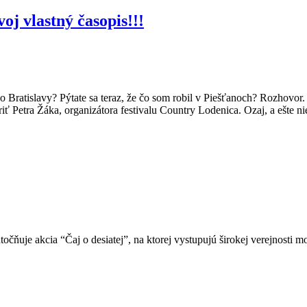
oj vlastný časopis!!!
 do Bratislavy? Pýtate sa teraz, že čo som robil v Piešťanoch? Rozhovo
ť Petra Žáka, organizátora festivalu Country Lodenica. Ozaj, a ešte n
čňuje akcia “Čaj o desiatej”, na ktorej vystupujú širokej verejnosti m