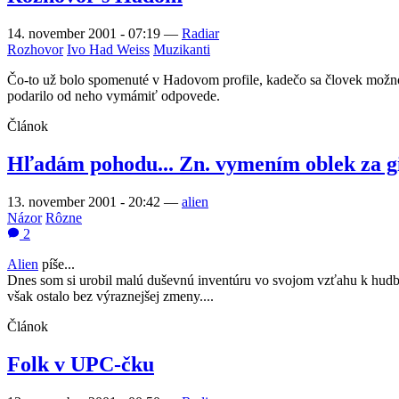
14. november 2001 - 07:19
—
Radiar
Rozhovor
Ivo Had Weiss
Muzikanti
Čo-to už bolo spomenuté v Hadovom profile, kadečo sa človek možno ni
podarilo od neho vymámiť odpovede.
Článok
Hľadám pohodu... Zn. vymením oblek za g
13. november 2001 - 20:42
—
alien
Názor
Rôzne
2
Alien
píše...
Dnes som si urobil malú duševnú inventúru vo svojom vzťahu k hudbe
však ostalo bez výraznejšej zmeny....
Článok
Folk v UPC-čku