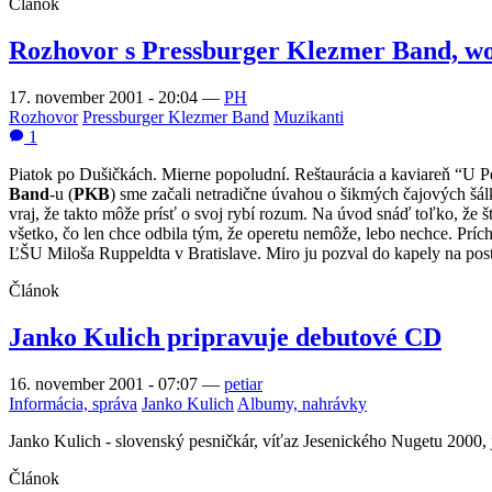
Článok
Rozhovor s Pressburger Klezmer Band, wo
17. november 2001 - 20:04
—
PH
Rozhovor
Pressburger Klezmer Band
Muzikanti
1
Piatok po Dušičkách. Mierne popoludní. Reštaurácia a kaviareň “U P
Band
-u (
PKB
) sme začali netradične úvahou o šikmých čajových šál
vraj, že takto môže prísť o svoj rybí rozum. Na úvod snáď toľko, že 
všetko, čo len chce odbila tým, že operetu nemôže, lebo nechce. Príc
ĽŠU Miloša Ruppeldta v Bratislave. Miro ju pozval do kapely na post
Článok
Janko Kulich pripravuje debutové CD
16. november 2001 - 07:07
—
petiar
Informácia, správa
Janko Kulich
Albumy, nahrávky
Janko Kulich - slovenský pesničkár, víťaz Jesenického Nugetu 2000, je
Článok