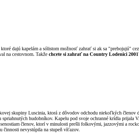
, ktoré dajú kapelám a sólistom možnosť zahrať si ak sa "prebojujú" 
oval na cestovnom. Takže
chcete si zahrať na Country Lodenici 2001
ovej skupiny Luscinia, ktorá z dôvodov odchodu niekoľkých členov do 
ou spriahnutých hudobníkov. Kapelu pod svoje ochranné krídla prijala
senostiam členov, ktorí v minulosti prešli folkovými, jazzovými a rock
 činnosti nevystúpila na stupeň víťazov.