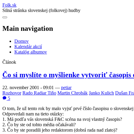
Folk
.
sk
Silná stránka slovenskej (folkovej) hudby
Main navigation
Domov
Kalendár akcií
Katalóg albumov
Článok
Čo si myslíte o myšlienke vytvoriť časopi
22. november 2001 - 09:01
—
petiar
Rozhovor
Rado Radiar Tiňo
Martin Chrobák
Janko Kulich
Dušan Fr
5
O tom, že už tento rok by malo vyjsť prvé číslo časopisu o slovenskej
Odpovedali nam na tieto otázky:
1. Má podľa vás slovenská F&C scéna na svoj vlastný časopis?
2. Čo by ste od tohto média očakávali?
3. Čo by ste poradili jeho redaktorom (dobrá rada nad zlato)?