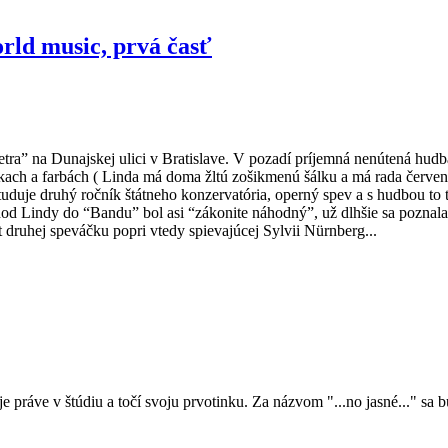
rld music, prvá časť
etra” na Dunajskej ulici v Bratislave. V pozadí príjemná nenútená hud
kach a farbách ( Linda má doma žltú zošikmenú šálku a má rada červen
študuje druhý ročník štátneho konzervatória, operný spev a s hudbou t
hod Lindy do “Bandu” bol asi “zákonite náhodný”, už dlhšie sa poznala
 druhej speváčku popri vtedy spievajúcej Sylvii Nürnberg...
 práve v štúdiu a točí svoju prvotinku. Za názvom "...no jasné..." sa b