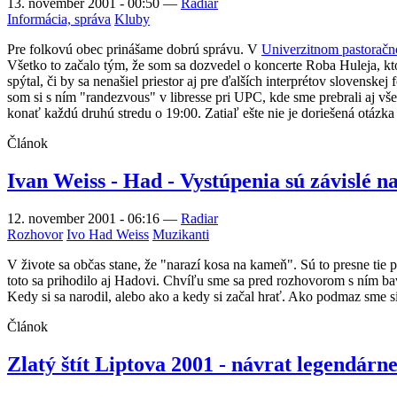
13. november 2001 - 00:50
—
Radiar
Informácia, správa
Kluby
Pre folkovú obec prinášame dobrú správu. V
Univerzitnom pastoračn
Všetko to začalo tým, že som sa dozvedel o koncerte Roba Huleja, k
spýtal, či by sa nenašiel priestor aj pre ďalších interprétov slovens
som si s ním "randezvous" v libresse pri UPC, kde sme prebrali aj vše
konať každú druhú stredu o 19:00. Zatiaľ ešte nie je doriešená otázka
Článok
Ivan Weiss - Had - Vystúpenia sú závislé 
12. november 2001 - 06:16
—
Radiar
Rozhovor
Ivo Had Weiss
Muzikanti
V živote sa občas stane, že "narazí kosa na kameň". Sú to presne tie 
toto sa prihodilo aj Hadovi. Chvíľu sme sa pred rozhovorom s ním bavi
Kedy si sa narodil, alebo ako a kedy si začal hrať. Ako podmaz sme si
Článok
Zlatý štít Liptova 2001 - návrat legendárne