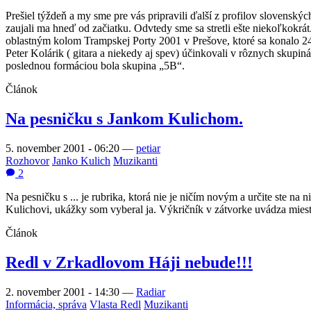
Prešiel týždeň a my sme pre vás pripravili ďalší z profilov slovens
zaujali ma hneď od začiatku. Odvtedy sme sa stretli ešte niekoľkokr
oblastným kolom Trampskej Porty 2001 v Prešove, ktoré sa konalo 24. 
Peter Kolárik ( gitara a niekedy aj spev) účinkovali v rôznych skupi
poslednou formáciou bola skupina „5B“.
Článok
Na pesničku s Jankom Kulichom.
5. november 2001 - 06:20
—
petiar
Rozhovor
Janko Kulich
Muzikanti
2
Na pesničku s ... je rubrika, ktorá nie je ničím novým a určite ste n
Kulichovi, ukážky som vyberal ja. Výkričník v zátvorke uvádza miesto
Článok
Redl v Zrkadlovom Háji nebude!!!
2. november 2001 - 14:30
—
Radiar
Informácia, správa
Vlasta Redl
Muzikanti