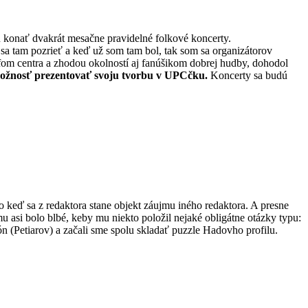
konať dvakrát mesačne pravidelné folkové koncerty.
a tam pozrieť a keď už som tam bol, tak som sa organizátorov
 šéfom centra a zhodou okolností aj fanúšikom dobrej hudby, dohodol
 možnosť prezentovať svoju tvorbu v UPCčku.
Koncerty sa budú
bo keď sa z redaktora stane objekt záujmu iného redaktora. A presne
u asi bolo blbé, keby mu niekto položil nejaké obligátne otázky typu:
ón (Petiarov) a začali sme spolu skladať puzzle Hadovho profilu.