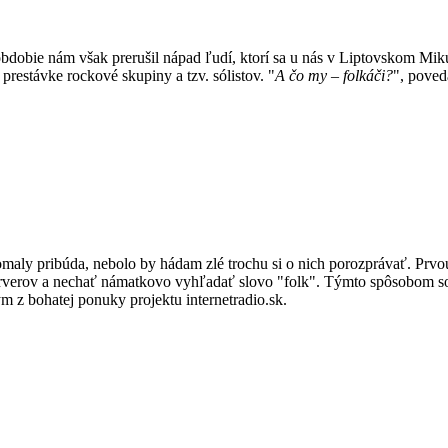
e nám však prerušil nápad ľudí, ktorí sa u nás v Liptovskom Mikuláši 
 prestávke rockové skupiny a tzv. sólistov. "
A čo my – folkáči?
", poved
maly pribúda, nebolo by hádam zlé trochu si o nich porozprávať. Prvo
rverov a nechať námatkovo vyhľadať slovo "folk". Týmto spôsobom s
ým z bohatej ponuky projektu internetradio.sk.