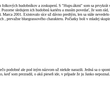
kých folkových hudobníkov a zoskupení. S "Hups-ákmi" som sa prvykrát 
át. Pozorne sledujem ich hudobnú kariéru a musím povedať, že som rád,
Marca 2001. Existovalo síce už dávno predtým, len sa stále nevedelo z
nách , prevažne bluegrassového charakteru. Počiatky boli v mladej skup
a niečo podobné ale pod iným názvom už niekde narazili. Jedná sa o spon
, keď som prezradil, o akú pieseň ide, v prípade že ju Janko nepoznal.