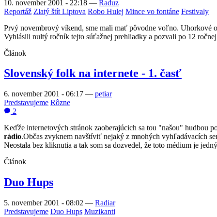
10. november 2001 - 22:18
—
Raduz
Reportáž
Zlatý štít Liptova
Robo Hulej
Mince vo fontáne
Festivaly
Prvý novembrový víkend, sme mali mať pôvodne voľno. Uhorkové obdobi
Vyhlásili nultý ročník tejto súťažnej prehliadky a pozvali po 12 ročnej
Článok
Slovenský folk na internete - 1. časť
6. november 2001 - 06:17
—
petiar
Predstavujeme
Rôzne
2
Keďže internetových stránok zaoberajúcich sa tou "našou" hudbou po
rádio
.Občas zvyknem navštíviť nejaký z mnohých vyhľadávacích se
Neostala bez kliknutia a tak som sa dozvedel, že toto médium je jedn
Článok
Duo Hups
5. november 2001 - 08:02
—
Radiar
Predstavujeme
Duo Hups
Muzikanti