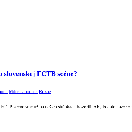
s o slovenskej FCTB scéne?
anců
Miloš Janoušek
Rôzne
 FCTB scéne sme už na našich stránkach hovorili. Aby bol ale nazor obj