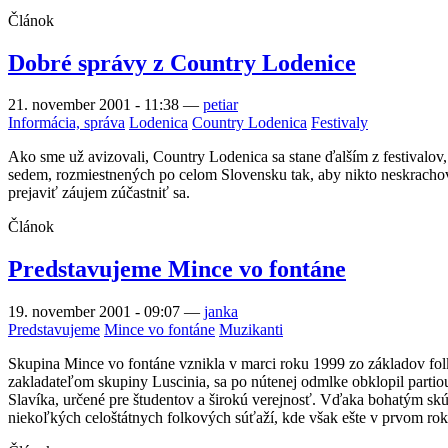
Článok
Dobré správy z Country Lodenice
21. november 2001 - 11:38
—
petiar
Informácia, správa
Lodenica
Country Lodenica
Festivaly
Ako sme už avizovali, Country Lodenica sa stane ďalším z festivalov
sedem, rozmiestnených po celom Slovensku tak, aby nikto neskrach
prejaviť záujem zúčastniť sa.
Článok
Predstavujeme Mince vo fontáne
19. november 2001 - 09:07
—
janka
Predstavujeme
Mince vo fontáne
Muzikanti
Skupina Mince vo fontáne vznikla v marci roku 1999 zo základov folk
zakladateľom skupiny Luscinia, sa po nútenej odmlke obklopil parti
Slavíka, určené pre študentov a širokú verejnosť. Vďaka bohatým skú
niekoľkých celoštátnych folkových súťaží, kde však ešte v prvom roku