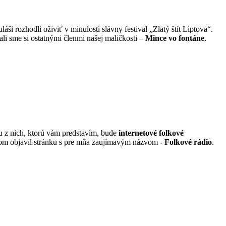
rozhodli oživiť v minulosti slávny festival „Zlatý štít Liptova“.
ali sme si ostatnými členmi našej maličkosti –
Mince vo fontáne
.
u z nich, ktorú vám predstavím, bude
internetové folkové
om objavil stránku s pre mňa zaujímavým názvom -
Folkové rádio
.